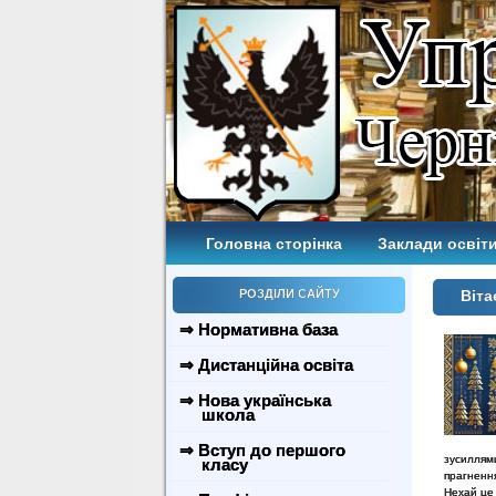
Головна сторінка
Заклади освіти
РОЗДІЛИ САЙТУ
Віта
⇒ Нормативна база
⇒ Дистанційна освіта
⇒ Нова українська
школа
⇒ Вступ до першого
зусиллям
класу
прагненн
Нехай це 