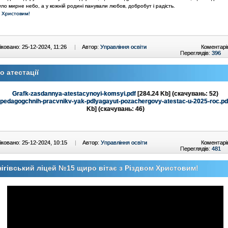
ло мирне небо, а у кожній родині панували любов, добробут і радість.
м Христовим!
ковано: 25-12-2024, 11:26
|
Автор:
Управління освіти
Коментарі
Переглядів:
396
 атестації
Grafk-zasdannya-atestacynoyi-komsyi.pdf
[284.24 Kb] (cкачувань: 52)
pedagogchnih-pracvnikv-yak-pdlyagayut-pozachergovy-atestac-u-2025-roc.pd
Kb] (cкачувань: 46)
ковано: 25-12-2024, 10:15
|
Автор:
Управління освіти
Коментарі
Переглядів:
481
ігівський ліцей №15 щиро вітає з Різдвом Христовим!