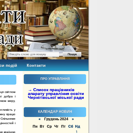
си подій
Контакти
ПРО УПРАВЛІННЯ
→ Список працівників
ця світлом
апарату управління освіти
рі добра і
Чернігівської міської ради
ником миру,
гливість у
КАЛЕНДАР НОВИН
омну працю
. Спільними
«
Грудень 2024
»
інностей і
Пн
Вт
Ср
Чт
Пт
Сб
Нд
1
ою країною