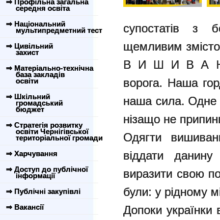
⇒ Профільна загальна
середня освіта
⇒ Національний
супостатів з б
мультипредметний тест
щемливим змісто
⇒ Цивільний
захист
В И Ш И В А Н 
⇒ Матеріально-технічна
база закладів
ворога. Наша гор
освіти
⇒ Шкільний
наша сила. Одне 
громадський
бюджет
нізащо не припин
⇒ Стратегія розвитку
освіти Чернігівської
Одягти вишиван
територіальної громади
віддати данину
⇒ Харчування
⇒ Доступ до публічної
виразити свою по
інформації
були: у рідному міс
⇒ Публічні закупівлі
⇒ Вакансії
Допоки українки