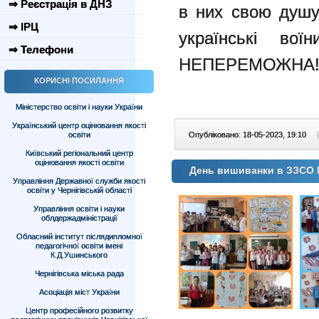
⇒ Реєстрація в ДНЗ
в них свою душу
⇒ ІРЦ
українські во
⇒ Телефони
НЕПЕРЕМОЖНА
КОРИСНІ ПОСИЛАННЯ
Міністерство освіти і науки України
Український центр оцінювання якості
освіти
Опубліковано: 18-05-2023, 19:10
|
Київський регіональний центр
оцінювання якості освіти
День вишиванки в ЗЗСО
Управління Державної служби якості
освіти у Чернігівській області
Управління освіти і науки
облдержадміністрації
Обласний інститут післядипломної
педагогічної освіти імені
К.Д.Ушинського
Чернігівська міська рада
Асоціація міст України
Центр професійного розвитку