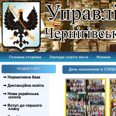
Головна сторінка
Заклади освіти міста
Новини
РОЗДІЛИ САЙТУ
День вишиванки в СЗОШ
⇒ Нормативна база
⇒ Дистанційна освіта
⇒ Нова українська
школа
⇒ Вступ до першого
класу