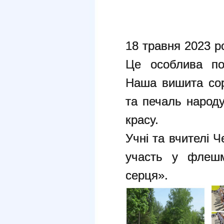
18 травня 2023 р
Це особлива под
Наша вишита соро
та печаль народу
красу.
Учні та вчителі 
участь у флешм
серця».