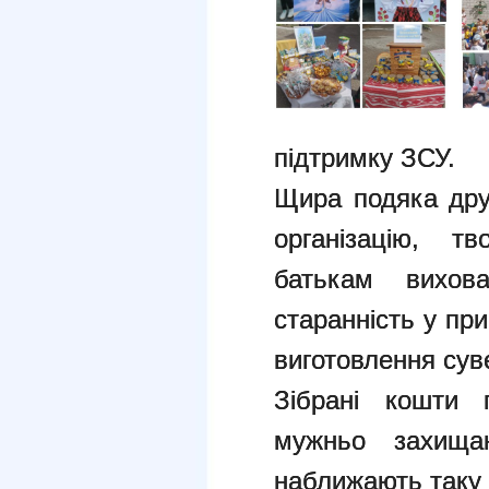
підтримку ЗСУ.
Щира подяка дру
організацію, т
батькам вихов
старанність у при
виготовлення суве
Зібрані кошти 
мужньо захища
наближають таку 