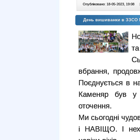
Опубліковано: 18-05-2023, 19:08
|
День вишиванки в ЗЗСО 
Но
та
Сь
вбрання, продовж
Поєднується в на
Каменяр був у 
оточення.
Ми сьогодні чуд
і НАВІЩО. І нех