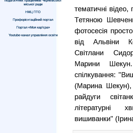
педагогічних працівників Чернігівської
міської ради
тематичні відео,
НМЦ ПТО
Тетяною Шевченк
Профорієнтаційний портал
Портал «Моя кар’єра»
фотосесія прост
Youtube-канал управління освіти
від Альвіни К
Світлани Сидор
Марини Шекун
спілкування: "Ви
(Марина Шекун),
райдуги світа
літературні 
вишиванки" (Ірин