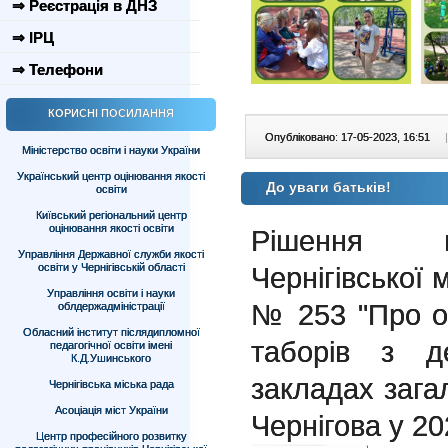
⇒ Реєстрація в ДНЗ
⇒ ІРЦ
⇒ Телефони
КОРИСНІ ПОСИЛАННЯ
Опубліковано: 17-05-2023, 16:51
|
Міністерство освіти і науки України
Український центр оцінювання якості
До уваги батьків!
освіти
Київський регіональний центр
оцінювання якості освіти
Рішення ви
Управління Державної служби якості
освіти у Чернігівській області
Чернігівської 
Управління освіти і науки
№ 253 "Про о
облдержадміністрації
Обласний інститут післядипломної
таборів з д
педагогічної освіти імені
К.Д.Ушинського
закладах загал
Чернігівська міська рада
Асоціація міст України
Чернігова у 20
Центр професійного розвитку