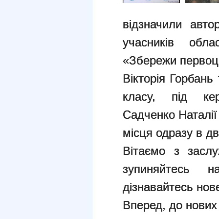
відзначили авто
учасників обла
«Збережи первоцв
Вікторія Горбань 
класу, під кер
Садченко Наталії
місця одразу в дв
Вітаємо з засл
зупиняйтесь н
дізнавайтесь нов
Вперед, до нових