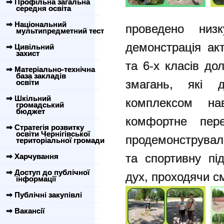
⇒ Профільна загальна
середня освіта
⇒ Національний
проведено низ
мультипредметний тест
демонстрація акт
⇒ Цивільний
захист
та 6-х класів до
⇒ Матеріально-технічна
база закладів
змагань, які д
освіти
⇒ Шкільний
комплексом на
громадський
бюджет
комфортне пере
⇒ Стратегія розвитку
освіти Чернігівської
продемонструвал
територіальної громади
та спортивну пі
⇒ Харчування
⇒ Доступ до публічної
дух, проходячи с
інформації
⇒ Публічні закупівлі
⇒ Вакансії