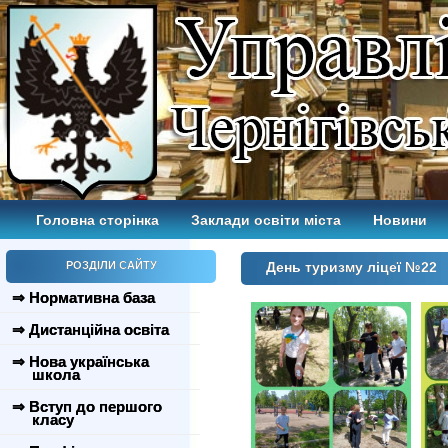
Головна сторінка
Заклади освіти міста
Новини
РОЗДІЛИ САЙТУ
День туризму ліцеї №22
⇒ Нормативна база
⇒ Дистанційна освіта
⇒ Нова українська
школа
⇒ Вступ до першого
класу