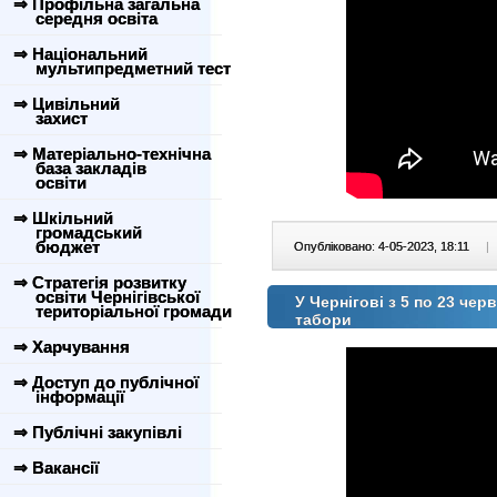
⇒ Профільна загальна
середня освіта
⇒ Національний
мультипредметний тест
⇒ Цивільний
захист
⇒ Матеріально-технічна
база закладів
освіти
⇒ Шкільний
громадський
бюджет
Опубліковано: 4-05-2023, 18:11
|
⇒ Стратегія розвитку
освіти Чернігівської
У Чернігові з 5 по 23 чер
територіальної громади
табори
⇒ Харчування
⇒ Доступ до публічної
інформації
⇒ Публічні закупівлі
⇒ Вакансії