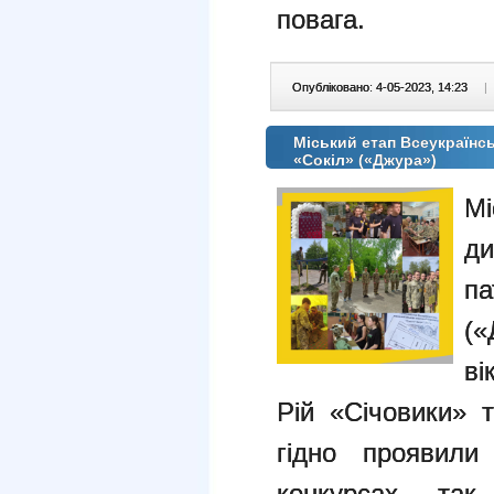
повага.
Опубліковано: 4-05-2023, 14:23
|
Міський етап Всеукраїнсь
«Сокіл» («Джура»)
М
д
п
(«
ві
Рій «Січовики»
гідно проявили
конкурсах, так