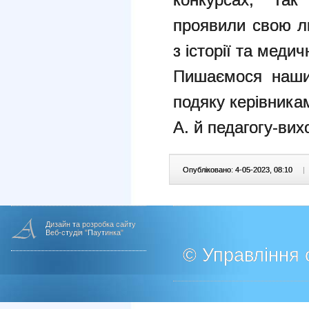
проявили свою л
з історії та медич
Пишаємося наши
подяку керівника
А. й педагогу-ви
Опубліковано: 4-05-2023, 08:10
|
Дизайн та розробка сайту
Веб-студія "Паутинка"
© Управління о