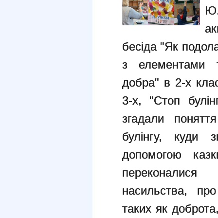
Ю
а
бесіда "Як подола
з елементами т
добра" в 2-х кла
3-х, "Стоп булі
згадали поняття
булінгу, куди 
допомогою казк
переконалися
насильства, про
таких як доброта,