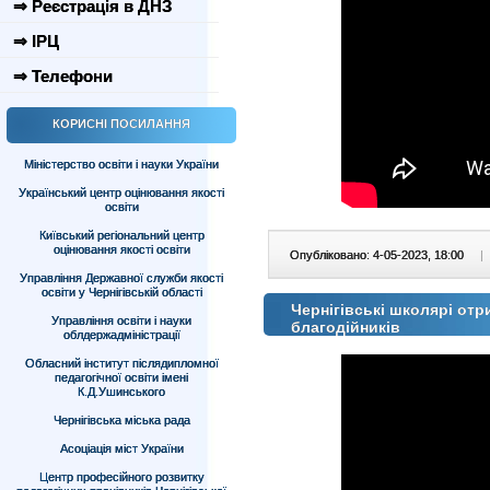
⇒ Реєстрація в ДНЗ
⇒ ІРЦ
⇒ Телефони
КОРИСНІ ПОСИЛАННЯ
Міністерство освіти і науки України
Український центр оцінювання якості
освіти
Київський регіональний центр
оцінювання якості освіти
Опубліковано: 4-05-2023, 18:00
|
Управління Державної служби якості
освіти у Чернігівській області
Чернігівські школярі от
Управління освіти і науки
благодійників
облдержадміністрації
Обласний інститут післядипломної
педагогічної освіти імені
К.Д.Ушинського
Чернігівська міська рада
Асоціація міст України
Центр професійного розвитку