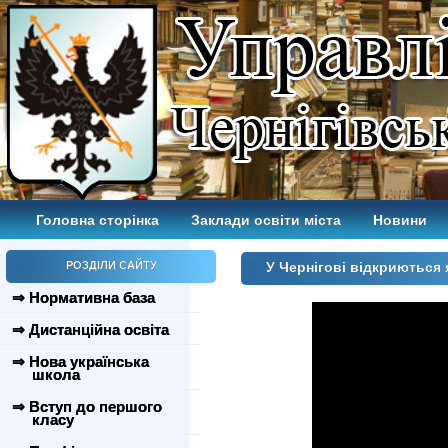
Головна сторінка
Заклади освіти міста
Новини
РОЗДІЛИ САЙТУ
У Чернігові відкриються 
⇒ Нормативна база
⇒ Дистанційна освіта
⇒ Нова українська
школа
⇒ Вступ до першого
класу