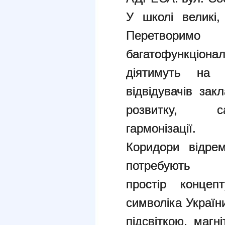
У школі великі,
Перетв
багатофункціон
діятимуть на 
відвідувачів зак
розвитку, са
гармонізації.
Коридори відрем
потребуют
простір
концеп
символіка Україн
підсвіткою, магн