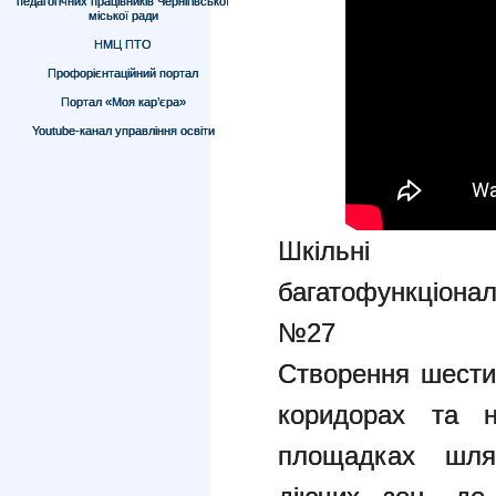
педагогічних працівників Чернігівської
міської ради
НМЦ ПТО
Профорієнтаційний портал
Портал «Моя кар’єра»
Youtube-канал управління освіти
Шкільн
багатофункціона
№27
Створення шести
коридорах та 
площадках шля