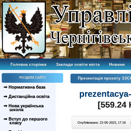
Головна сторінка
Заклади освіти міста
Новини
РОЗДІЛИ САЙТУ
Презентація проєкту ЗЗ
⇒ Нормативна база
prezentacya
⇒ Дистанційна освіта
[559.24 
⇒ Нова українська
школа
⇒ Вступ до першого
класу
Опубліковано: 22-05-2023, 17:16
|