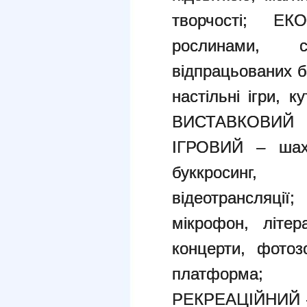
творчості; 
рослинами, с
відпрацьованих б
настільні ігри, к
ВИСТАВКОВИЙ 
ІГРОВИЙ – шахи
буккросинг,
відеотрансля
мікрофон, літер
концерти, фотоз
платформа;
РЕКРЕАЦІЙНИЙ – 