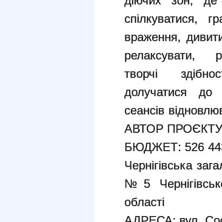
діючих зон, д
спілкуватися, г
враження, диви
релаксувати, р
творчі
здібно
долучатися до т
сеансів
відновлюв
АВТОР ПРОЄКТУ
БЮДЖЕТ:
526 4
Чернігівська зага
№5 Чернігівськ
області
АДРЕСА:
вул. Со