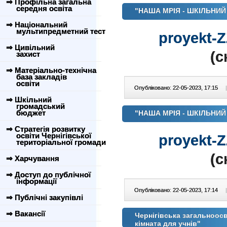
⇒ Профільна загальна
середня освіта
"НАША МРІЯ - ШКІЛЬНИЙ
⇒ Національний
мультипредметний тест
proyekt-
⇒ Цивільний
(c
захист
⇒ Матеріально-технічна
база закладів
освіти
Опубліковано: 22-05-2023, 17:15
|
⇒ Шкільний
громадський
бюджет
"НАША МРІЯ - ШКІЛЬНИЙ
⇒ Стратегія розвитку
освіти Чернігівської
proyekt-
територіальної громади
(c
⇒ Харчування
⇒ Доступ до публічної
інформації
Опубліковано: 22-05-2023, 17:14
|
⇒ Публічні закупівлі
⇒ Вакансії
Чернігівська загальноосві
кімната для учнів"