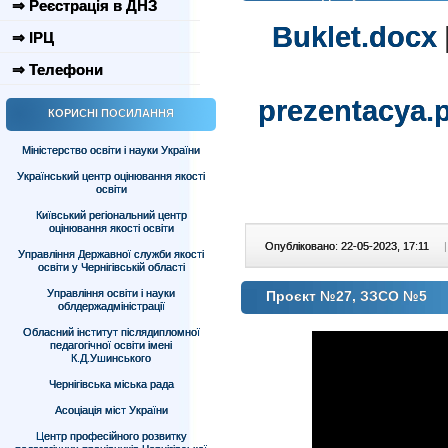
⇒ Реєстрація в ДНЗ
Buklet.docx
⇒ ІРЦ
⇒ Телефони
prezentacya.
КОРИСНІ ПОСИЛАННЯ
Міністерство освіти і науки України
Український центр оцінювання якості
освіти
Київський регіональний центр
оцінювання якості освіти
Опубліковано: 22-05-2023, 17:11
|
Управління Державної служби якості
освіти у Чернігівській області
Управління освіти і науки
Проєкт №27, ЗЗСО №5
облдержадміністрації
Обласний інститут післядипломної
педагогічної освіти імені
К.Д.Ушинського
Чернігівська міська рада
Асоціація міст України
Центр професійного розвитку