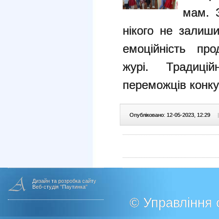
мам. 
нікого не залиш
емоційність про
журі. Традицій
переможців конку
Опубліковано: 12-05-2023, 12:29
|
Дизайн та розробка сайту
Веб-студія "Паутинка"
© Управління о