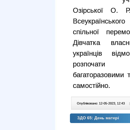
Озірської О. 
Всеукраїнськог
спільної пере
Дівчатка влас
українців
відм
розпочат
багаторазовими
самостійно.
Опубліковано: 12-05-2023, 12:43
|
ЗДО 65: День матері