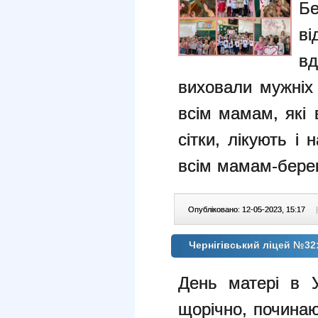
Б
в
в
виховали мужніх 
всім мамам,
які
сітки, лікують і
всім мамам-бере
Опубліковано: 12-05-2023, 15:17
|
Чернігівський ліцей №32
День матері в У
щорічно, починаю