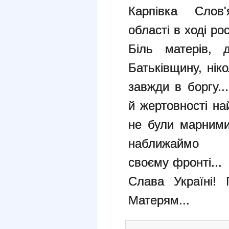
Карпівка Слов'
області в ході
рос
Біль матерів, 
Батьківщину, нік
завжди в боргу..
й
жертовності на
не були марним
наближаймо
своєму
фронті...
Слава Україні! 
Матерям...