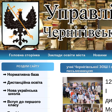
Головна сторінка
Заклади освіти міста
Новини
РОЗДІЛИ САЙТУ
учні Чернігівської ЗОШ І
письменницею
⇒ Нормативна база
12
⇒ Дистанційна освіта
І
⇒ Нова українська
школа
д
⇒ Вступ до першого
класу
Мо