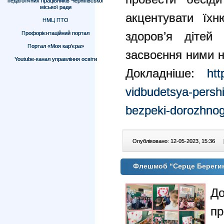
педагогічних працівників Чернігівської
міської ради
акцентувати їх
НМЦ ПТО
здоров’я дітей
Профорієнтаційний портал
Портал «Моя кар’єра»
засвоєння ними 
Youtube-канал управління освіти
Докладніше:
htt
vidbudetsya-pershi
bezpeki-dorozhno
Опубліковано: 12-05-2023, 15:36
|
Флешмоб “Серце Берегин
Д
п