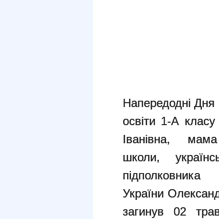
Напередодні Дня 
освіти 1-А клас
Іванівна, ма
школи,
україн
підполков
України
Олександ
загинув 02 тр