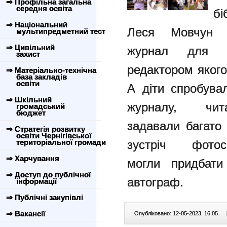
⇒ Профільна загальна
середня освіта
бі
⇒ Національний
Леся Мовчун п
мультипредметний тест
⇒ Цивільний
журнал для 
захист
редактором якого
⇒ Матеріально-технічна
база закладів
освіти
А діти спробув
⇒ Шкільний
журналу, чит
громадський
бюджет
задавали
багато
⇒ Стратегія розвитку
освіти Чернігівської
територіальної громади
зустріч фот
⇒ Харчування
могли
придбати
⇒ Доступ до публічної
автограф.
інформації
⇒ Публічні закупівлі
⇒ Вакансії
Опубліковано: 12-05-2023, 16:05
|