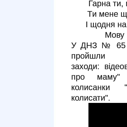
Гарна ти,
Ти мене щ
І щодня на
Мову 
У ДНЗ № 65 
прой
заходи:
відео
про маму
колисанки 
колисати".