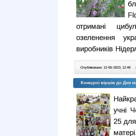
бл
Fl
отримані циб
озеленення укр
виробників
Нідер
Опубліковано: 12-05-2023, 12:40
|
Конкурсі віршів до Дня 
Найкра
учні 
25 для
матер