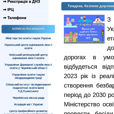
⇒ Реєстрація в ДНЗ
Тиждень безпеки дорожн
⇒ ІРЦ
⇒ Телефони
З 
У
КОРИСНІ ПОСИЛАННЯ
е
Міністерство освіти і науки України
Український центр оцінювання якості
д
освіти
Київський регіональний центр
дорогах в
умо
оцінювання якості освіти
Управління Державної служби якості
відбудеться ві
освіти у Чернігівській області
2023 рік із реалі
Управління освіти і науки
облдержадміністрації
створення
безба
Обласний інститут післядипломної
педагогічної освіти імені
К.Д.Ушинського
період до 2030 ро
Чернігівська міська рада
Міністерство осв
Асоціація міст України
Центр професійного розвитку
провести бесі