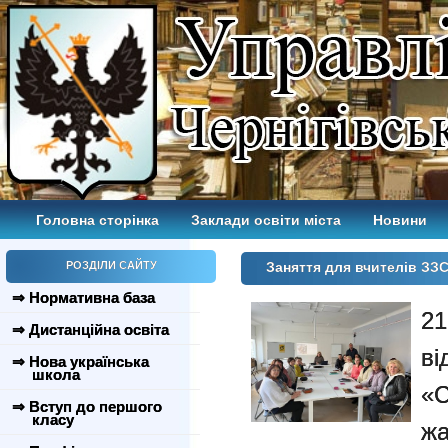
Головна сторінка
Заклади освіти міста
Новини
РОЗДІЛИ САЙТУ
Заняття для вчителів ЗЗ
⇒ Нормативна база
2
⇒ Дистанційна освіта
в
⇒ Нова українська
школа
«С
⇒ Вступ до першого
класу
жа