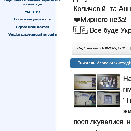
педагогічних працівників Чернігівської
міської ради
Количевій та Анн
НМЦ ПТО
❤️Мирного неба!
Профорієнтаційний портал
Портал «Моя кар’єра»
🇺🇦 Все буде Укр
Youtube-канал управління освіти
Опубліковано: 21-10-2022, 12:21
|
Тиждень безпеки життєдія
На
г
"
жи
поспілкувалися н