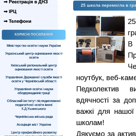
⇒ Реєстрація в ДНЗ
25 школа перемогла в гр
⇒ ІРЦ
2
⇒ Телефони
гр
КОРИСНІ ПОСИЛАННЯ
В
Міністерство освіти і науки України
П
Український центр оцінювання якості
освіти
Че
Київський регіональний центр
оцінювання якості освіти
ноутбук, веб-каме
Управління Державної служби якості
освіти у Чернігівській області
Педколектив в
Управління освіти і науки
облдержадміністрації
вдячності за до
Обласний інститут післядипломної
педагогічної освіти імені
К.Д.Ушинського
важкі для нашої
Чернігівська міська рада
школам!
Асоціація міст України
Дякуємо за актив
Центр професійного розвитку