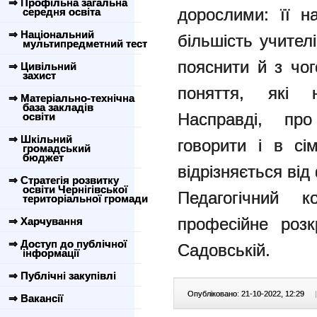
⇒ Профільна загальна
дорослими: її н
середня освіта
⇒ Національний
більшість учител
мультипредметний тест
пояснити й з чо
⇒ Цивільний
захист
поняття, які н
⇒ Матеріально-технічна
база закладів
Насправді, пр
освіти
⇒ Шкільний
говорити і в сі
громадський
бюджет
відрізняється від
⇒ Стратегія розвитку
освіти Чернігівської
Педагогічний 
територіальної громади
професійне розк
⇒ Харчування
⇒ Доступ до публічної
Садовській.
інформації
⇒ Публічні закупівлі
Опубліковано: 21-10-2022, 12:29
|
⇒ Вакансії