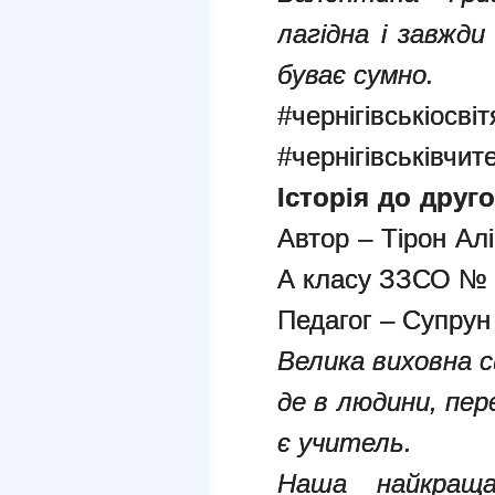
лагідна і завжди
буває сумно.
#чернігівськіосві
#чернігівськівчит
Історія до друг
Автор – Тірон Ал
А класу ЗЗСО № 2
Педагог – Супрун
Велика виховна 
де в людини, пе
є учитель.
Наша найкращ