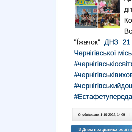
ді
К
Во
"Їжачок"
ДНЗ 21 
Чернігівської міс
#чернігівськіосві
#чернігівськівихо
#чернігівськийд
#Естафетуперед
Опубліковано: 1-10-2022, 14:09
|
З Днем працівника освіти