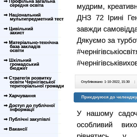
⇒ Профільна загальна
мудрим, креатив
середня освіта
⇒ Національний
ДНЗ 72 Ірині Ген
мультипредметний тест
завжди самовіддан
⇒ Цивільний
захист
Дякуємо за турбот
⇒ Матеріально-технічна
база закладів
#чернігівськіосві
освіти
⇒ Шкільний
#чернігівськівихо
громадський
бюджет
⇒ Стратегія розвитку
освіти Чернігівської
Опубліковано: 1-10-2022, 15:30
|
територіальної громади
⇒ Харчування
Приєднуюся до челенджу "
⇒ Доступ до публічної
інформації
У нашому садоч
⇒ Публічні закупівлі
особливий вихо
⇒ Вакансії
рівнятись, у 