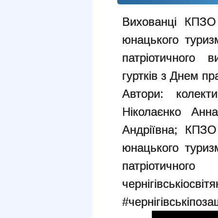
Вихованці КПЗО 
юнацького туризм
патріотичного в
гуртків з Днем пр
Автори: колект
Ніколаєнко Анна
Андріївна; КПЗО
юнацького туризм
патріотич
чернігівськіосвіт
#чернігівськіпоз