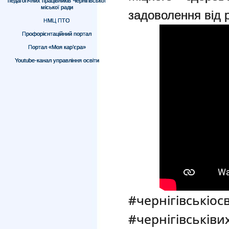
педагогічних працівників Чернігівської
міської ради
задоволення від р
НМЦ ПТО
Профорієнтаційний портал
Портал «Моя кар’єра»
Youtube-канал управління освіти
#чернігівськіос
#чернігівськіви