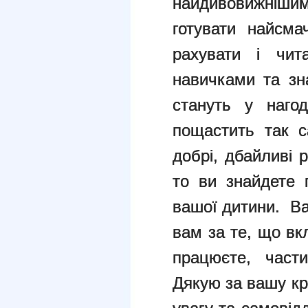
найдивовижніш
готувати найсм
рахувати і чит
навичками та зн
стануть у наго
пощастить так с
добрі, дбайливі 
то ви знайдете 
вашої дитини. В
вам за те, що вк
працюєте, част
Дякую за вашу кр