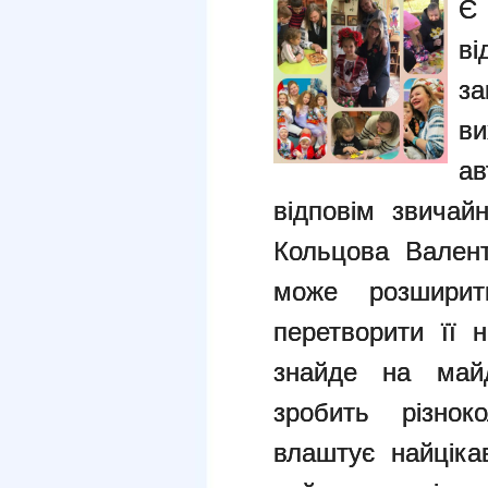
Є
в
з
в
а
відповім звича
Кольцова Вален
може розширит
перетворити її
знайде на май
зробить різнок
влаштує найціка