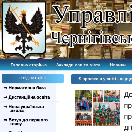
Головна сторінка
Заклади освіти міста
Новини
РОЗДІЛИ САЙТУ
Є професія у світі - серц
⇒ Нормативна база
До
⇒ Дистанційна освіта
пр
⇒ Нова українська
школа
пр
⇒ Вступ до першого
класу
д