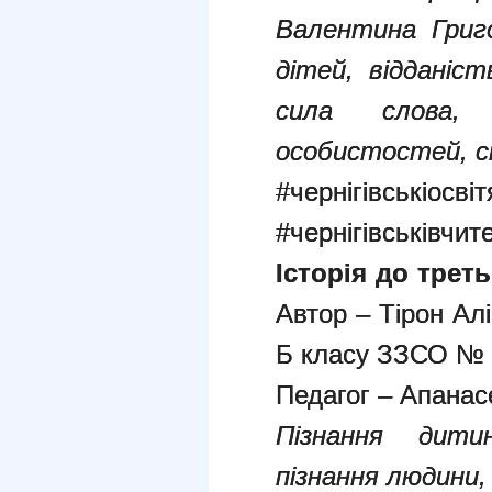
Валентина Григо
дітей, відданіс
сила слова,
особистостей, с
#чернігівськіосві
#чернігівськівчит
Історія до трет
Автор – Тірон Ал
Б класу ЗЗСО № 
Педагог – Апанас
Пізнання дит
пізнання людини,