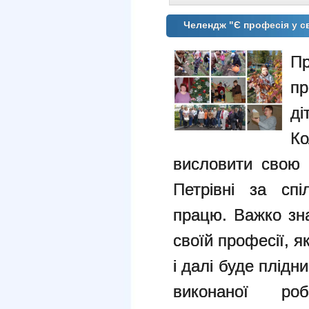
Челендж "Є професія у св
П
пр
ді
К
висловити свою 
Петрівні за спі
працю. Важко зна
своїй професії, 
і далі буде плідн
виконаної р