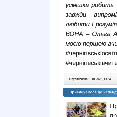
усмішка робить б
завжди випро
любити і розумі
ВОНА – Ольга Ан
моєю першою вч
#чернігівськіосві
#чернігівськівчит
Опубліковано: 1-10-2022, 14:33
|
Приєднуємося до челенджу
П
пр