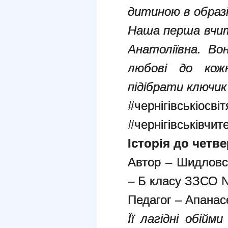
дитиною в образі
Наша перша вчит
Анатоліївна. Во
любові до кож
підібрати ключик
#чернігівськіосві
#чернігівськівчит
Історія до четв
Автор – Шидловсь
– Б класу ЗЗСО 
Педагог – Апанас
Її лагідні обійм