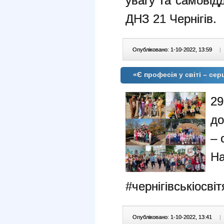
увагу та самовід
ДНЗ 21 Чернігів.
Опубліковано: 1-10-2022, 13:59
|
«Є професія у світі – сер
29
до
– 
На
#чернігівськіосві
Опубліковано: 1-10-2022, 13:41
|