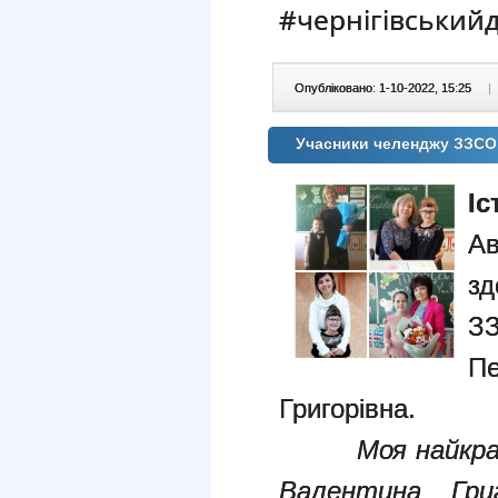
#чернігівський
Опубліковано: 1-10-2022, 15:25
|
Учасники челенджу ЗЗСО
Іс
А
з
З
П
Григорівна.
Моя найкр
Валентина Григ