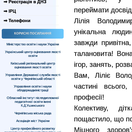
⇒ Реєстрація в ДНЗ
переймати досві
⇒ ІРЦ
Лілія Володими
⇒ Телефони
унікальна людин
КОРИСНІ ПОСИЛАННЯ
завжди привітна,
Міністерство освіти і науки України
талановита! Вон
Український центр оцінювання якості
освіти
ігор, занять, розв
Київський регіональний центр
оцінювання якості освіти
Вам, Ліліє Воло
Управління Державної служби якості
освіти у Чернігівській області
частині всього
Управління освіти і науки
облдержадміністрації
професії!
Обласний інститут післядипломної
педагогічної освіти імені
К.Д.Ушинського
Колективу, ді
Чернігівська міська рада
пощастило, що по
Асоціація міст України
Міцного здоров
Центр професійного розвитку