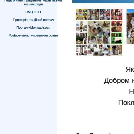
педагогічних працівників Чернігівської
міської ради
НМЦ ПТО
Профорієнтаційний портал
Портал «Моя кар’єра»
Youtube-канал управління освіти
Як
Добром н
Н
Покл