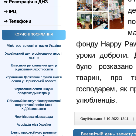
⇒ Реєстрація в ДНЗ
де
⇒ ІРЦ
п
⇒ Телефони
м
КОРИСНІ ПОСИЛАННЯ
фонду Happy Paw
Міністерство освіти і науки України
уроки доброти. 
Український центр оцінювання якості
освіти
було розказано
Київський регіональний центр
оцінювання якості освіти
тварин, про т
Управління Державної служби якості
освіти у Чернігівській області
господарем, як п
Управління освіти і науки
облдержадміністрації
улюбленців.
Обласний інститут післядипломної
педагогічної освіти імені
К.Д.Ушинського
Чернігівська міська рада
Опубліковано: 4-10-2022, 12:11
|
Асоціація міст України
Центр професійного розвитку
Всесвітній день захисту 