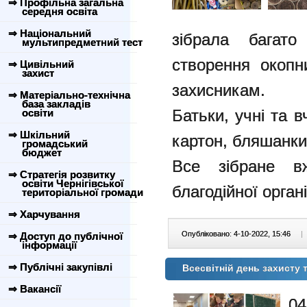
⇒ Профільна загальна
середня освіта
⇒ Національний
зібрала багато
мультипредметний тест
створення окопн
⇒ Цивільний
захист
захисникам.
⇒ Матеріально-технічна
база закладів
Батьки, учні та в
освіти
⇒ Шкільний
картон, бляшанки
громадський
бюджет
Все зібране в
⇒ Стратегія розвитку
освіти Чернігівської
благодійної органі
територіальної громади
⇒ Харчування
Опубліковано: 4-10-2022, 15:46
|
⇒ Доступ до публічної
інформації
⇒ Публічні закупівлі
Всесвітній день захисту 
⇒ Вакансії
04