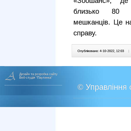
«Зоошанс», де
близько 80 б
мешканців. Це н
справу.
Опубліковано: 4-10-2022, 12:03
|
Дизайн та розробка сайту
Веб-студія "Паутинка"
© Управління о