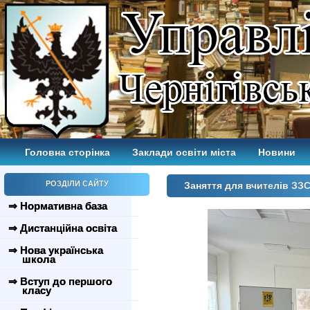
Головна сторінка
Заклади освіти міста
Новини
РОЗДІЛИ САЙТУ
Заняття для вчителів ЗЗ
⇒ Нормативна база
⇒ Дистанційна освіта
⇒ Нова українська
школа
⇒ Вступ до першого
класу