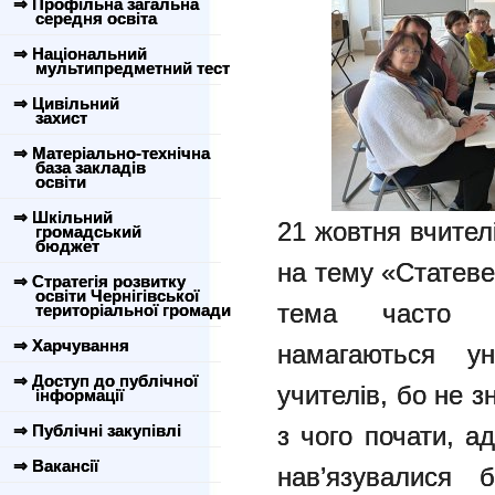
⇒ Профільна загальна
середня освіта
⇒ Національний
мультипредметний тест
⇒ Цивільний
захист
⇒ Матеріально-технічна
база закладів
освіти
⇒ Шкільний
21 жовтня вчител
громадський
бюджет
на тему «Статеве
⇒ Стратегія розвитку
освіти Чернігівської
тема часто і
територіальної громади
⇒ Харчування
намагаються ун
⇒ Доступ до публічної
учителів, бо не 
інформації
⇒ Публічні закупівлі
з чого почати, а
⇒ Вакансії
нав’язувалися б