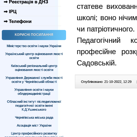
⇒ Реєстрація в ДНЗ
статеве вихованн
⇒ ІРЦ
школі; воно нічим
⇒ Телефони
чи патріотичного.
КОРИСНІ ПОСИЛАННЯ
Педагогічний 
Міністерство освіти і науки України
професійне розк
Український центр оцінювання якості
освіти
Садовській.
Київський регіональний центр
оцінювання якості освіти
Управління Державної служби якості
освіти у Чернігівській області
Опубліковано: 21-10-2022, 12:29
|
Управління освіти і науки
облдержадміністрації
Обласний інститут післядипломної
педагогічної освіти імені
К.Д.Ушинського
Чернігівська міська рада
Асоціація міст України
Центр професійного розвитку