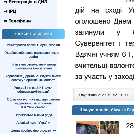
⇒ Реєстрація в ДНЗ
дій на сході У
⇒ ІРЦ
оголошено Днем п
⇒ Телефони
загинули у б
КОРИСНІ ПОСИЛАННЯ
Суверенітет і те
Міністерство освіти і науки України
Вдячні учням 6-Г, 
Український центр оцінювання якості
освіти
вчительці-волонте
Київський регіональний центр
оцінювання якості освіти
за участь у заході
Управління Державної служби якості
освіти у Чернігівській області
Управління освіти і науки
облдержадміністрації
Опубліковано: 29-08-2021, 11:14
|
Обласний інститут післядипломної
педагогічної освіти імені
К.Д.Ушинського
Шаную воїнів, біжу за Гер
Чернігівська міська рада
Асоціація міст України
28
Центр професійного розвитку