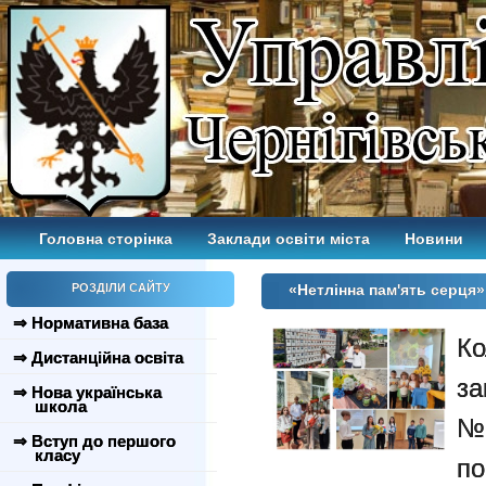
Головна сторінка
Заклади освіти міста
Новини
РОЗДІЛИ САЙТУ
«Нетлінна пам'ять серця»
⇒ Нормативна база
К
⇒ Дистанційна освіта
за
⇒ Нова українська
школа
№
⇒ Вступ до першого
класу
по