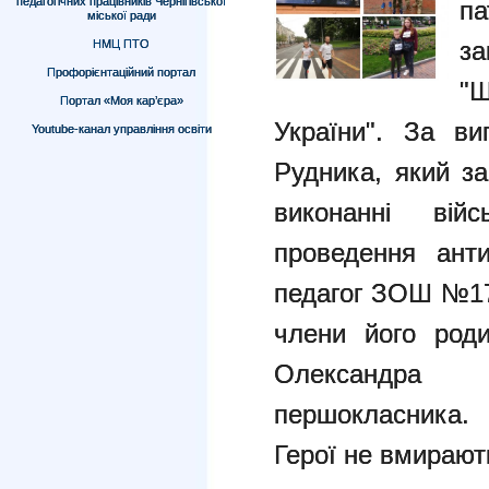
педагогічних працівників Чернігівської
п
міської ради
з
НМЦ ПТО
Профорієнтаційний портал
"Ш
Портал «Моя кар’єра»
України". За 
Youtube-канал управління освіти
Рудника, який з
виконанні вій
проведення анти
педагог ЗОШ №17
члени його род
Олександра 
першокласника.
Герої не вмирают