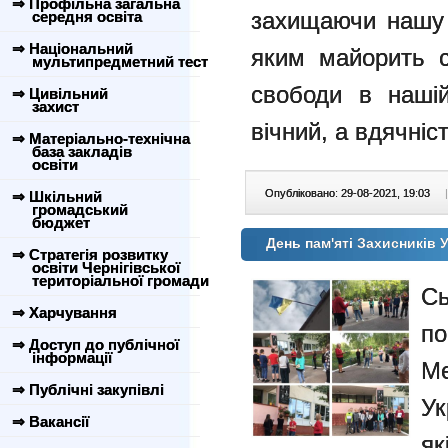
⇒ Профільна загальна
захищаючи нашу 
середня освіта
⇒ Національний
яким майорить с
мультипредметний тест
свободи в наші
⇒ Цивільний
захист
вічний, а вдячні
⇒ Матеріально-технічна
база закладів
освіти
Опубліковано: 29-08-2021, 19:03
|
⇒ Шкільний
громадський
бюджет
День пам'яті Захисників У
⇒ Стратегія розвитку
освіти Чернігівської
територіальної громади
Сь
⇒ Харчування
п
⇒ Доступ до публічної
інформації
М
⇒ Публічні закупівлі
Ук
⇒ Вакансії
як