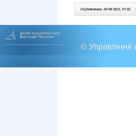
Опубліковано: 29-08-2021, 07:02
|
Дизайн та розробка сайту
Веб-студія "Паутинка"
© Управління о