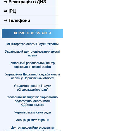
⇒ Реєстрація в ДНЗ
⇒ ІРЦ
⇒ Телефони
КОРИСНІ ПОСИЛАННЯ
Міністерство освіти і науки України
Український центр оцінювання якості
освіти
Київський регіональний центр
оцінювання якості освіти
Управління Державної служби якості
освіти у Чернігівській області
Управління освіти і науки
облдержадміністрації
Обласний інститут післядипломної
педагогічної освіти імені
К.Д.Ушинського
Чернігівська міська рада
Асоціація міст України
Центр професійного розвитку