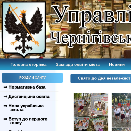
Головна сторінка
Заклади освіти міста
Новини
РОЗДІЛИ САЙТУ
Свято до Дня незалежнст
⇒ Нормативна база
⇒ Дистанційна освіта
⇒ Нова українська
школа
⇒ Вступ до першого
класу