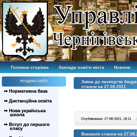
Головна сторінка
Заклади освіти міста
Новини
РОЗДІЛИ САЙТУ
Зміни до паспортів бюдж
станом на 27.08.2021
⇒ Нормативна база
⇒ Дистанційна освіта
⇒ Нова українська
школа
Опубліковано: 27-08-2021, 18:11
|
⇒ Вступ до першого
класу
Вакансія станом на 27.08.