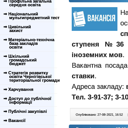
⇒ Профільна загальна
середня освіта
Н
⇒ Національний
мультипредметний тест
о
⇒ Цивільний
захист
с
⇒ Матеріально-технічна
ступеня №36 
база закладів
освіти
іноземних мов
.
⇒ Шкільний
громадський
бюджет
Вакантна посад
⇒ Стратегія розвитку
ставки
.
освіти Чернігівської
територіальної громади
Адреса закладу:
⇒ Харчування
Тел. 3-91-37; 3-10
⇒ Доступ до публічної
інформації
⇒ Публічні закупівлі
Опубліковано: 27-08-2021, 16:52
|
⇒ Вакансії