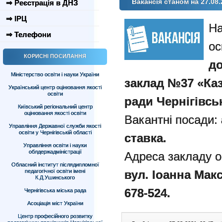
Вакансія станом на 27.08.
⇒ Реєстрація в ДНЗ
⇒ ІРЦ
На
⇒ Телефони
ос
КОРИСНІ ПОСИЛАННЯ
д
Міністерство освіти і науки України
заклад №37 «Каз
Український центр оцінювання якості
освіти
ради Чернігівськ
Київський регіональний центр
оцінювання якості освіти
Вакантні посади:
Управління Державної служби якості
освіти у Чернігівській області
ставка.
Управління освіти і науки
облдержадміністрації
Адреса закладу о
Обласний інститут післядипломної
педагогічної освіти імені
вул. Іоанна Макс
К.Д.Ушинського
678-524.
Чернігівська міська рада
Асоціація міст України
Центр професійного розвитку