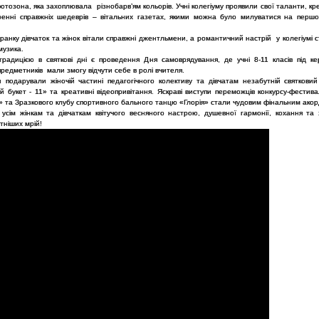
фотозона, яка захоплювала різнобарв’ям кольорів. Учні колегіуму проявили свої таланти, кре
ренні справжніх шедеврів – вітальних газетах, якими можна було милуватися на першо
ранку дівчаток та жінок вітали справжні джентльмени, а романтичний настрій у колегіумі
музика.
радицією в святкові дні є проведення Дня самоврядування, де учні 8-11 класів під ке
предметників мали змогу відчути себе в ролі вчителя.
ти подарували жіночій частині педагогічного колективу та дівчатам незабутній святковий
й букет - 11» та креативні відеопривітання. Яскраві виступи переможців конкурсу-фестив
» та Зразкового клубу спортивного бального танцю «Глорія» стали чудовим фінальним акор
усім жінкам та дівчаткам квітучого весняного настрою, душевної гармонії, кохання та 
тніших мрій!