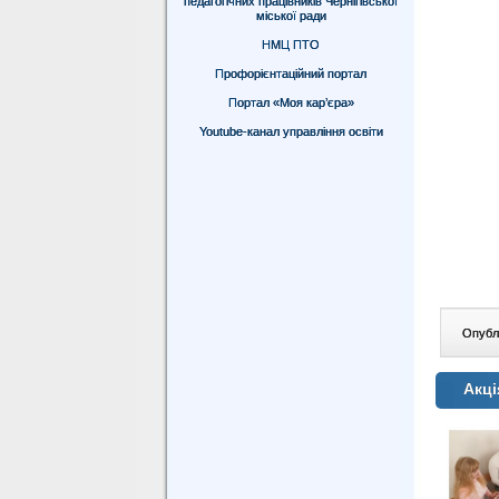
педагогічних працівників Чернігівської
міської ради
НМЦ ПТО
Профорієнтаційний портал
Портал «Моя кар’єра»
Youtube-канал управління освіти
Опублі
Акці