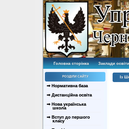
Головна сторінка
Заклади освіти
РОЗДІЛИ САЙТУ
Із Ш
⇒ Нормативна база
⇒ Дистанційна освіта
⇒ Нова українська
школа
⇒ Вступ до першого
класу