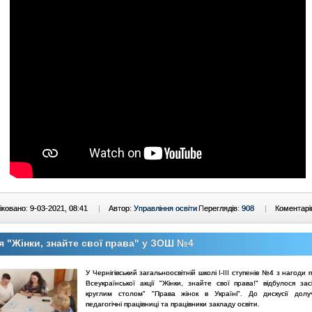
ковано: 9-03-2021, 08:41
|
Автор:
Управління освіти
Переглядів:
908
|
Коментарі
я "Жінки, знайте свої права" у ЗОШ №4
У Чернігівський загальноосвітній школі І-ІІІ ступенів №4 з нагоди
Всеукраїнської акції "Жінки, знайте свої права!" відбулося зас
круглим столом" "Права жінок в Україні". До дискусії долу
педагогічні працівниці та працівники закладу освіти.