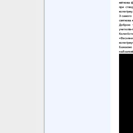
квіткова 
при ство
колегіуму.
З самого 
святкова 
Доброю т
учителів-
Колегіїс
«Весняни
колегіуму
Бажаємо 
найзапові