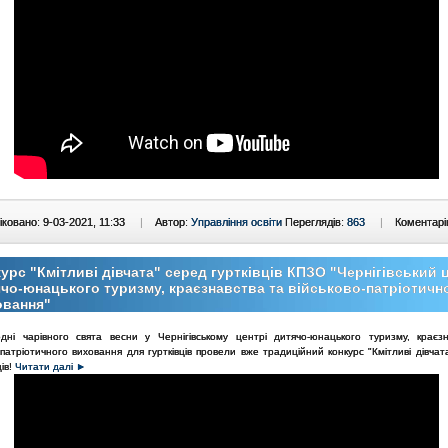
ковано: 9-03-2021, 11:33
|
Автор:
Управління освіти
Переглядів:
863
|
Коментарі
урс "Кмітливі дівчата" серед гуртківців КПЗО "Чернігівський 
чо-юнацького туризму, краєзнавства та військово-патріотичн
овання"
дні чарівного свята весни у Чернігівському центрі дитячо-юнацького туризму, краєз
-патріотичного виховання для гуртківців провели вже традиційний конкурс "Кмітливі дівчат
ів!
Читати далі ►