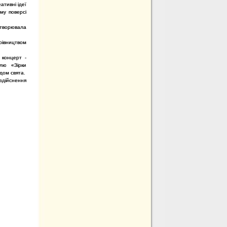
ативні ідеї
му поверсі
 створювала
рівництвом
 концерт -
алю «Зірки
дом свята.
здійснення