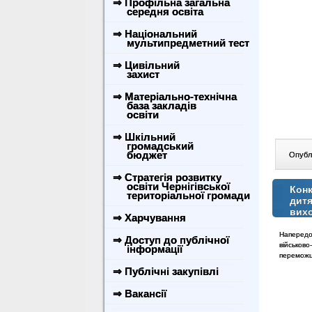
⇒ Профільна загальна
середня освіта
⇒ Національний
мультипредметний тест
⇒ Цивільний
захист
⇒ Матеріально-технічна
база закладів
освіти
⇒ Шкільний
громадський
бюджет
Опублі
⇒ Стратегія розвитку
освіти Чернігівської
Конк
територіальної громади
дитя
вих
⇒ Харчування
Напередо
⇒ Доступ до публічної
військово
інформації
переможц
⇒ Публічні закупівлі
⇒ Вакансії