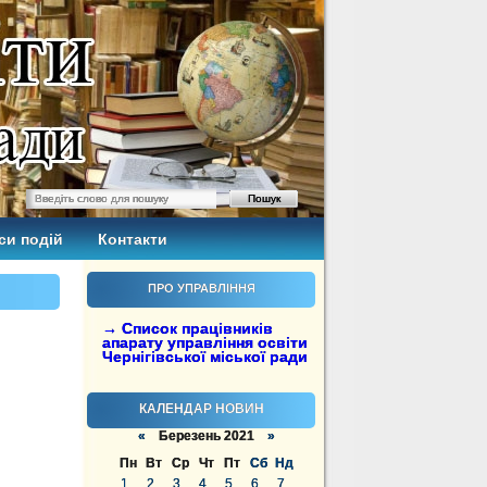
си подій
Контакти
ПРО УПРАВЛІННЯ
→ Список працівників
апарату управління освіти
Чернігівської міської ради
КАЛЕНДАР НОВИН
«
Березень 2021
»
Пн
Вт
Ср
Чт
Пт
Сб
Нд
1
2
3
4
5
6
7