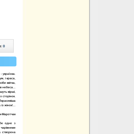
в:
0
 - українка.
ум, і краса,
іби квітка,
в небеса...
шуть вірші,
 сторінок.
айкрасивіша
із жінок!...
к-Маротчак
бе одне з
 чарівними
а створена