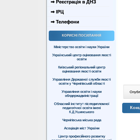
⇒ Реєстрація в ДНЗ
⇒ ІРЦ
⇒ Телефони
КОРИСНІ ПОСИЛАННЯ
Міністерство освіти і науки України
Український центр оцінювання якості
освіти
Київський регіональний центр
оцінювання якості освіти
Управління Державної служби якості
освіти у Чернігівській області
Управління освіти і науки
Опублі
облдержадміністрації
Обласний інститут післядипломної
Конц
педагогічної освіти імені
К.Д.Ушинського
Чернігівська міська рада
Асоціація міст України
Центр професійного розвитку