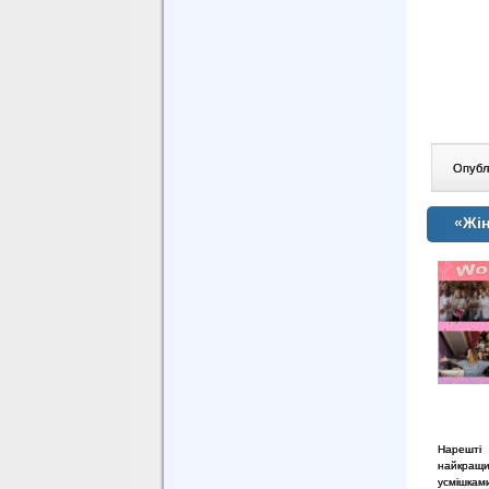
Опублі
«Жін
Нарешті 
найкращих
усмішкам