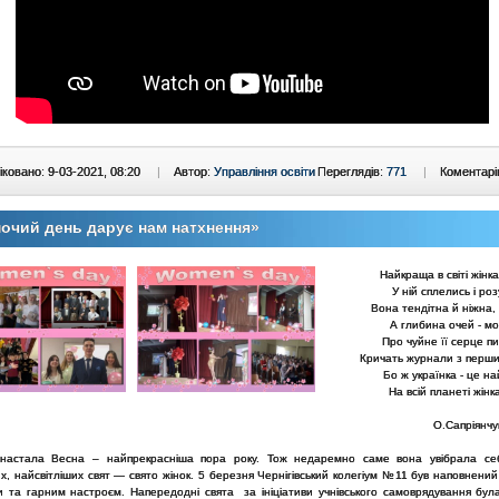
ковано: 9-03-2021, 08:20
|
Автор:
Управління освіти
Переглядів:
771
|
Коментарі
очий день дарує нам натхнення»
Найкраща в світі жінка
У ній сплелись і роз
Вона тендітна й ніжна, н
А глибина очей - мо
Про чуйне її серце пи
Кричать журнали з перших
Бо ж українка - це н
На всій планеті жінка 
О.Сапріянчу
настала Весна – найпрекрасніша пора року. Тож недаремно саме вона увібрала се
, найсвітліших свят — свято жінок. 5 березня Чернігівський колегіум №11 був наповнений
и та гарним настроєм. Напередодні свята за ініціативи учнівського самоврядування бул