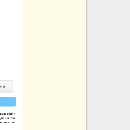
в:
0
 проведення
ідання "за
чилися всі