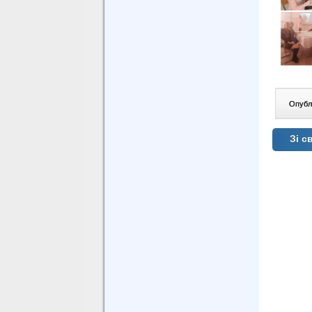
Опублі
Зі с