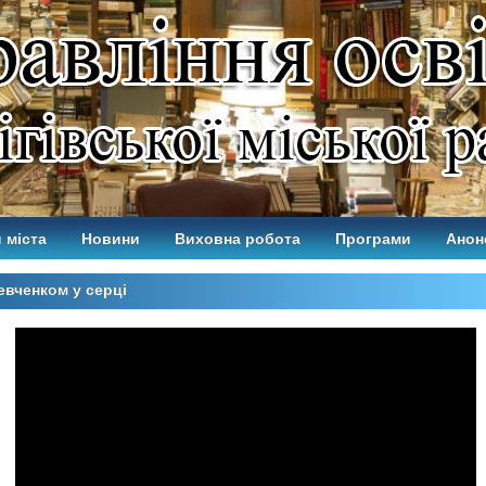
 міста
Новини
Виховна робота
Програми
Анон
евченком у серці