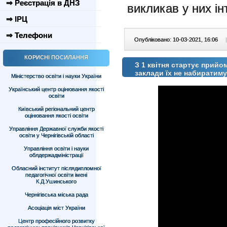
⇒ Реєстрація в ДНЗ
викликав у них і
⇒ ІРЦ
⇒ Телефони
Опубліковано: 10-03-2021, 16:06
|
КОРИСНІ ПОСИЛАННЯ
З 1 квітня стартує прий
заклади їх не набиратим
Міністерство освіти і науки України
Український центр оцінювання якості
освіти
Київський регіональний центр
оцінювання якості освіти
Управління Державної служби якості
освіти у Чернігівській області
Управління освіти і науки
облдержадміністрації
Обласний інститут післядипломної
педагогічної освіти імені
К.Д.Ушинського
Чернігівська міська рада
Асоціація міст України
Центр професійного розвитку