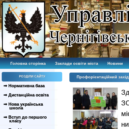
Головна сторінка
Заклади освіти міста
Новини
РОЗДІЛИ САЙТУ
Профорієнтаційний захід
⇒ Нормативна база
З
⇒ Дистанційна освіта
ЗО
⇒ Нова українська
школа
мі
⇒ Вступ до першого
класу
ни