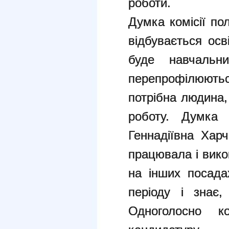
роботи.
Думка комісії по
відбувається ос
буде навчальн
перепрофілюютьс
потрібна людина,
роботу. Думка к
Геннадіївна Хар
працювала і вико
на інших посада
періоду і знає
Одноголосно к