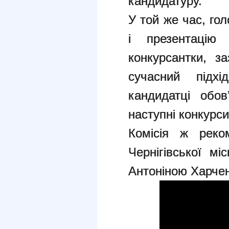
кандидатуру.
У той же час, гол
і презентацію
конкурсантки, з
сучасний підх
кандидатці обов
наступні конкурси
Комісія ж реко
Чернігівської мі
Антоніною Харчен