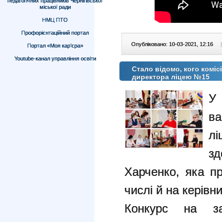
педагогічних працівників Чернігівської
міської ради
НМЦ ПТО
Профорієнтаційний портал
Опубліковано: 10-03-2021, 12:16
|
Портал «Моя кар’єра»
Youtube-канал управління освіти
Стало відомо, кого коміс
директора ліцею №15
У
в
лі
зд
Харченко, яка п
числі й на керівн
Конкурс на за