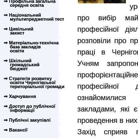
⇒ Профільна загальна
ур
середня освіта
⇒ Національний
про вибір майб
мультипредметний тест
професійної дія
⇒ Цивільний
захист
розповіли про пр
⇒ Матеріально-технічна
база закладів
праці в Черніго
освіти
⇒ Шкільний
Учням запропо
громадський
бюджет
профорієнтацій
⇒ Стратегія розвитку
освіти Чернігівської
професійної ді
територіальної громади
ознайомилися
⇒ Харчування
⇒ Доступ до публічної
закладами, які 
інформації
проведення в них
⇒ Публічні закупівлі
⇒ Вакансії
Захід сприяв пр