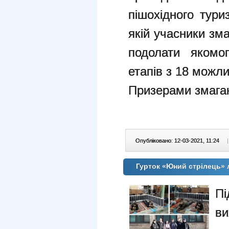
пішохідного тури
якій учасники зм
подолати якомог
етапів з 18 можли
Призерами змага
Опубліковано: 12-03-2021, 11:24
|
Гурток «Юний стрілець»
П
в