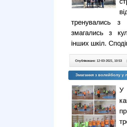
ст
в
тренувались з 
змагались з ку
інших шкіл. Спод
Опубліковано: 12-03-2021, 10:53
|
Змагання з волейболу у 
У 
ка
п
т