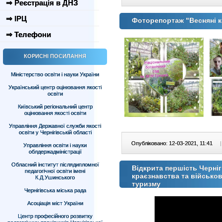
⇒ Реєстрація в ДНЗ
⇒ ІРЦ
Фоторепортаж "Весняні к
⇒ Телефони
КОРИСНІ ПОСИЛАННЯ
Міністерство освіти і науки України
Український центр оцінювання якості
освіти
Київський регіональний центр
оцінювання якості освіти
Управління Державної служби якості
освіти у Чернігівській області
Опубліковано: 12-03-2021, 11:41
|
Управління освіти і науки
облдержадміністрації
Обласний інститут післядипломної
Відкрита першість Черні
педагогічної освіти імені
краєзнавства та військо
К.Д.Ушинського
туризму
Чернігівська міська рада
Асоціація міст України
Центр професійного розвитку