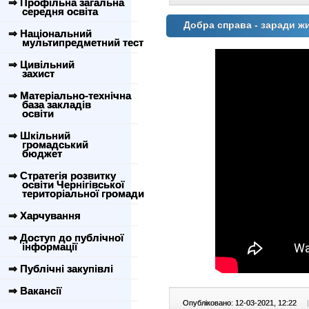
⇒ Профільна загальна
середня освіта
Добра справа - заради ж
⇒ Національний
мультипредметний тест
⇒ Цивільний
захист
⇒ Матеріально-технічна
база закладів
освіти
⇒ Шкільний
громадський
бюджет
⇒ Стратегія розвитку
освіти Чернігівської
територіальної громади
⇒ Харчування
⇒ Доступ до публічної
інформації
⇒ Публічні закупівлі
⇒ Вакансії
Опубліковано: 12-03-2021, 12:22
|