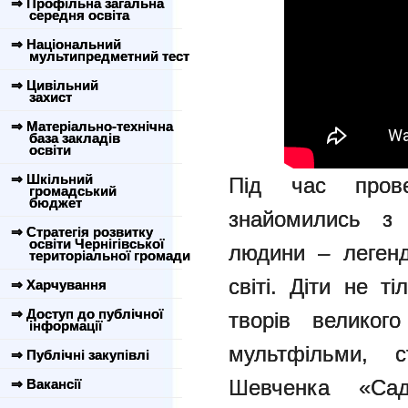
⇒ Профільна загальна
середня освіта
⇒ Національний
мультипредметний тест
⇒ Цивільний
захист
⇒ Матеріально-технічна
база закладів
освіти
⇒ Шкільний
Під час прове
громадський
бюджет
знайомились з
⇒ Стратегія розвитку
освіти Чернігівської
людини – легенд
територіальної громади
світі. Діти не т
⇒ Харчування
⇒ Доступ до публічної
творів великог
інформації
мультфільми, 
⇒ Публічні закупівлі
Шевченка «Са
⇒ Вакансії