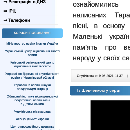
⇒ Реєстрація в ДНЗ
ознайомились
⇒ ІРЦ
написаних Тара
⇒ Телефони
пісні, в основу
КОРИСНІ ПОСИЛАННЯ
Маленькі украї
Міністерство освіти і науки України
пам’ять про ве
Український центр оцінювання якості
освіти
народу у своїх се
Київський регіональний центр
оцінювання якості освіти
Управління Державної служби якості
Опубліковано: 9-03-2021, 11:37
|
освіти у Чернігівській області
Управління освіти і науки
облдержадміністрації
Із Шевченком у серці
Обласний інститут післядипломної
педагогічної освіти імені
К.Д.Ушинського
Чернігівська міська рада
Асоціація міст України
Центр професійного розвитку