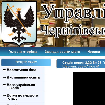
Головна сторінка
Заклади освіти міста
Новини
РОЗДІЛИ САЙТУ
Студія новин ЗДО № 73 "
Шевченківської поезії
⇒ Нормативна база
⇒ Дистанційна освіта
⇒ Нова українська
школа
⇒ Вступ до першого
класу