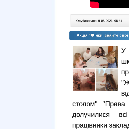
Опубліковано: 9-03-2021, 08:41
|
Акція "Жінки, знайте сво
У 
шк
пр
"
ві
столом" "Права 
долучилися всі
працівники заклад