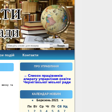
си подій
Контакти
ПРО УПРАВЛІННЯ
→ Список працівників
апарату управління освіти
Чернігівської міської ради
и весну та
КАЛЕНДАР НОВИН
«
Березень 2021
»
Пн
Вт
Ср
Чт
Пт
Сб
Нд
1
2
3
4
5
6
7