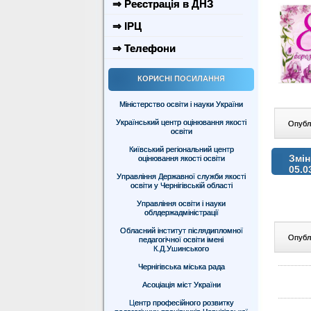
⇒ Реєстрація в ДНЗ
⇒ ІРЦ
⇒ Телефони
КОРИСНІ ПОСИЛАННЯ
Міністерство освіти і науки України
Український центр оцінювання якості
Опублі
освіти
Київський регіональний центр
Змін
оцінювання якості освіти
05.0
Управління Державної служби якості
освіти у Чернігівській області
Управління освіти і науки
облдержадміністрації
Обласний інститут післядипломної
Опублі
педагогічної освіти імені
К.Д.Ушинського
Чернігівська міська рада
Асоціація міст України
Центр професійного розвитку