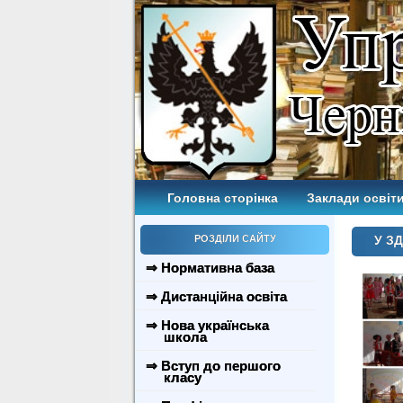
Головна сторінка
Заклади освіти
РОЗДІЛИ САЙТУ
У ЗД
⇒ Нормативна база
⇒ Дистанційна освіта
⇒ Нова українська
школа
⇒ Вступ до першого
класу