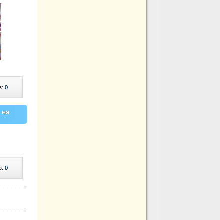
в:
0
 на
в:
0