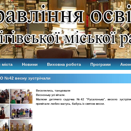
 міста
Новини
Виховна робота
Програми
Анон
О №42 весну зустрічали
Веселились, танцювали
Весноньку усі вітали.
Малюки дитячиго садочка №42 "Русалонька", весело зустріл
привітали любих матусь, бабусь із святом весни.