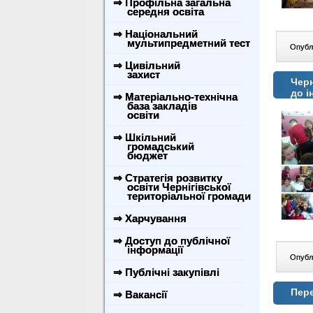
⇒ Профільна загальна
середня освіта
⇒ Національний
мультипредметний тест
Опублі
⇒ Цивільний
захист
Черн
до і
⇒ Матеріально-технічна
база закладів
освіти
⇒ Шкільний
громадський
бюджет
⇒ Стратегія розвитку
освіти Чернігівської
територіальної громади
⇒ Харчування
⇒ Доступ до публічної
інформації
Опублі
⇒ Публічні закупівлі
Пер
⇒ Вакансії