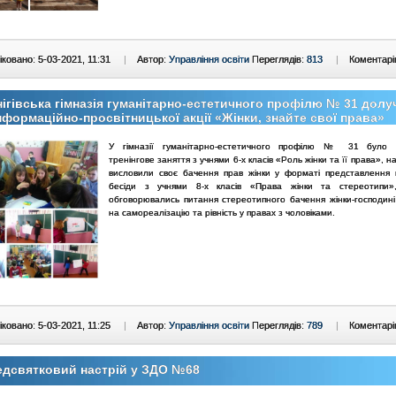
ковано: 5-03-2021, 11:31
|
Автор:
Управління освіти
Переглядів:
813
|
Коментарі
ігівська гімназія гуманітарно-естетичного профілю № 31 дол
нформаційно-просвітницької акції «Жінки, знайте свої права»
У гімназії гуманітарно-естетичного профілю № 31 було 
тренінгове заняття з учнями 6-х класів «Роль жінки та її права», на
висловили своє бачення прав жінки у форматі представлення 
бесіди з учнями 8-х класів «Права жінки та стереотипи»
обговорювались питання стереотипного бачення жінки-господині 
на самореалізацію та рівність у правах з чоловіками.
ковано: 5-03-2021, 11:25
|
Автор:
Управління освіти
Переглядів:
789
|
Коментарі
едсвятковий настрій у ЗДО №68