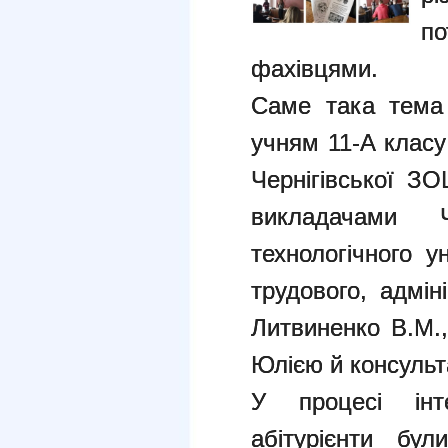
п
фахівцями.
Саме така тема
учням 11-А класу
Чернігівської ЗО
викладачами Че
технологічного 
трудового, адмін
Литвиненко В.М
Юлією й консульта
У процесі інте
абітурієнти бул