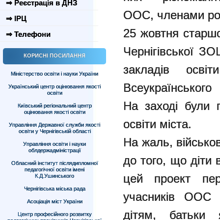
⇒ Реєстрація в ДНЗ
ООС, членами ро
⇒ ІРЦ
25 жовтня старшо
⇒ Телефони
Чернігівської ЗО
КОРИСНІ ПОСИЛАННЯ
закладів осві
Міністерство освіти і науки України
Всеукраїнського
Український центр оцінювання якості
освіти
На заході були 
Київський регіональний центр
оцінювання якості освіти
освіти міста.
Управління Державної служби якості
освіти у Чернігівській області
На жаль, військов
Управління освіти і науки
облдержадміністрації
до того, що діти
Обласний інститут післядипломної
педагогічної освіти імені
цей проект пер
К.Д.Ушинського
Чернігівська міська рада
учасників ООС 
Асоціація міст України
дітям, батьки 
Центр професійного розвитку