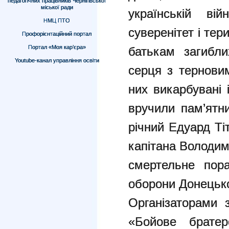
педагогічних працівників Чернігівської
міської ради
українській вій
НМЦ ПТО
суверенітет і тери
Профорієнтаційний портал
Портал «Моя кар’єра»
батькам загибли
Youtube-канал управління освіти
серця з терновим
них викарбувані 
вручили пам’ятн
річний Едуард Тіт
капітана Володим
смертельне пор
оборони Донецько
Організаторами 
«Бойове братер