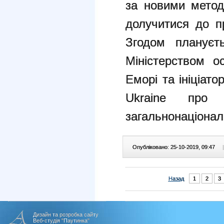
за новими метод
долучитися до п
Згодом плануєт
Міністерством о
Еморі та ініціат
Ukraine про
загальнонаціонал
Опубліковано: 25-10-2019, 09:47
|
Назад
1
2
3
Дизайн та розробка сайту
Веб-студія "Паутинка"