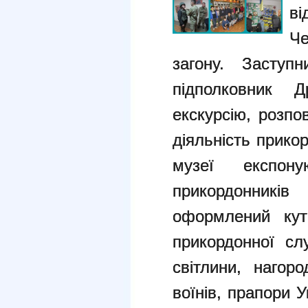
в
Че
загону. Заступ
підполковник Д
екскурсію, розпо
діяльність прико
музеї експо
прикордонників
оформлений куто
прикордонної сл
світлини, нагор
воїнів, прапори У