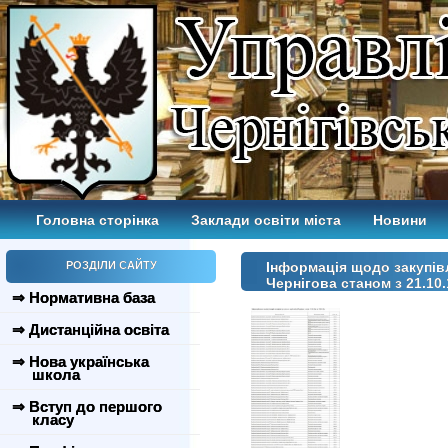
Головна сторінка
Заклади освіти міста
Новини
РОЗДІЛИ САЙТУ
Інформація щодо закупівл
Чернігова станом з 21.10.
⇒ Нормативна база
⇒ Дистанційна освіта
⇒ Нова українська
школа
⇒ Вступ до першого
класу