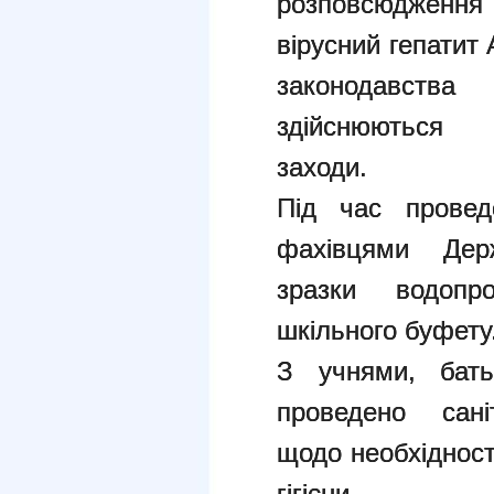
розповсюдження
вірусний гепатит 
законодавств
здійснюються по
заходи.
Під час провед
фахівцями Держ
зразки водопр
шкільного буфету
З учнями, бат
проведено сані
щодо необхідност
гігієни.