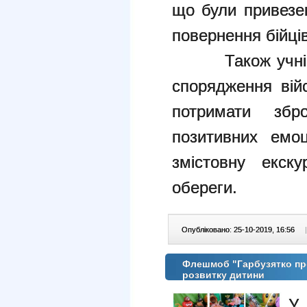
що були привезен
повернення бійців
Також учні мал
спорядження вій
потримати збр
позитивних емоц
змістовну екску
обереги.
Опубліковано: 25-10-2019, 16:56
|
Флешмоб "Гарбузятко про
розвитку дитини
У