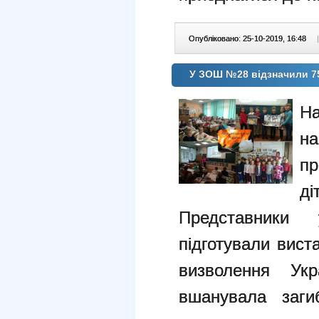
Опубліковано: 25-10-2019, 16:48
|
У ЗОШ №28 відзначили 75-
На
на
пр
ді
Представники у
підготували вист
визволення Ук
вшанувала загиб