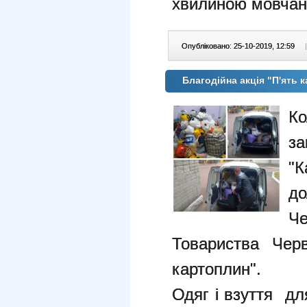
хвилиною мовчан
Опубліковано: 25-10-2019, 12:59
|
Благодійна акція "П'ять
Ко
за
"
до
Че
Товариства Черв
картоплин".
Одяг і взуття дл