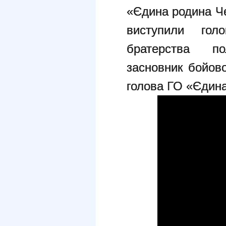
«Єдина родина Че
виступили голо
братерства п
засновник бойово
голова ГО «Єдин