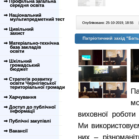
⇒ Профільна загальна
середня освіта
⇒ Національний
мультипредметний тест
Опубліковано: 25-10-2019, 18:55
|
⇒ Цивільний
захист
Патріотичний захід "Бать
⇒ Матеріально-технічна
база закладів
освіти
⇒ Шкільний
громадський
бюджет
⇒ Стратегія розвитку
освіти Чернігівської
територіальної громади
Па
⇒ Харчування
м
⇒ Доступ до публічної
інформації
виховної роботи 
⇒ Публічні закупівлі
Ми використовує
⇒ Вакансії
них – різноманіт