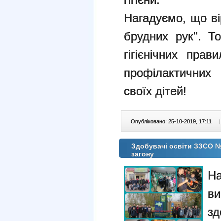
Нагадуємо, що ві
брудних рук". Т
гігієнічних пра
профілактичних
своїх дітей!
Опубліковано: 25-10-2019, 17:11
|
Здобувачі освіти ЗЗСО № 
загону
Н
в
з