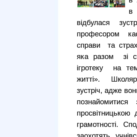
в
відбулася зус
професором каф
справи та стра
яка разом зі с
ігротеку на те
житті». Школяр
зустріч, адже вон
познайомитися з
просвітницькою 
грамотності. С
заохотять учні