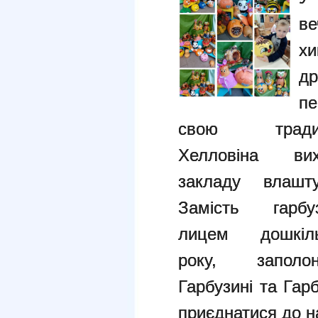
в
х
д
пе
свою трад
Хелловіна вихо
закладу влашт
Замість гарб
лицем дошкіль
року, заполо
Гарбузині та Гар
приєднатися до 