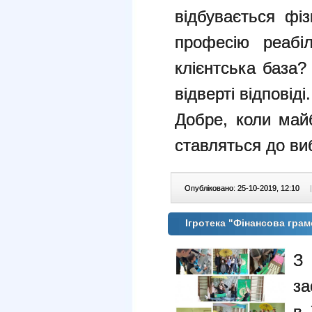
відбувається фіз
професію реабіл
клієнтська база?
відверті відповіді.
Добре, коли майб
ставляться до ви
Опубліковано: 25-10-2019, 12:10
|
Ігротека "Фінансова грам
З
за
в 