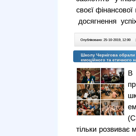
своєї фінансової
досягнення успіх
Опубліковано: 25-10-2019, 12:00
|
Школу Чернігова обрали 
емоційного та етичного 
В 
п
ш
ем
(С
тільки розвиває м