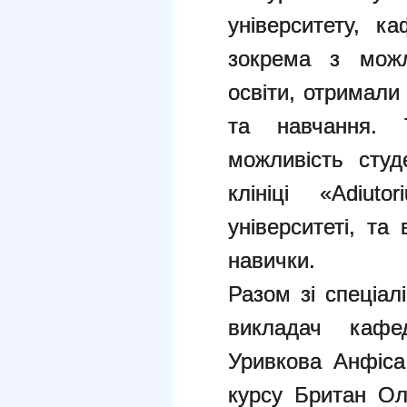
університету, к
зокрема з можл
освіти, отримали
та навчання. 
можливість студ
клініці «Adiut
університеті, та
навички.
Разом зі спеціал
викладач кафе
Уривкова Анфіса
курсу Британ О