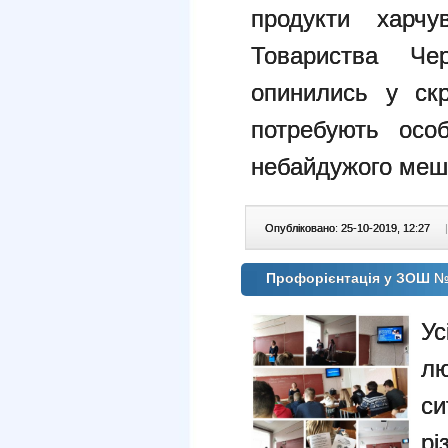
продукти харчу
Товариства Че
опинились у скр
потребують осо
небайдужого меш
Опубліковано: 25-10-2019, 12:27
|
Профорієнтація у ЗОШ 
Ус
л
с
р