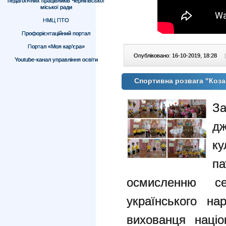
педагогічних працівників Чернігівської
міської ради
НМЦ ПТО
Профорієнтаційний портал
Портал «Моя кар’єра»
Опубліковано: 16-10-2019, 18:28
|
Youtube-канал управління освіти
Спортивна розвага "Коз
З
дж
ку
п
осмисленню с
українського на
вихованця націо