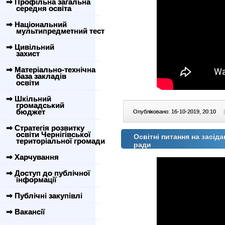
⇒ Профільна загальна
середня освіта
⇒ Національний
мультипредметний тест
⇒ Цивільний
захист
⇒ Матеріально-технічна
база закладів
освіти
⇒ Шкільний
громадський
бюджет
Опубліковано: 16-10-2019, 20:10
|
⇒ Стратегія розвитку
освіти Чернігівської
Освітні питання на засіда
територіальної громади
ради
⇒ Харчування
⇒ Доступ до публічної
інформації
⇒ Публічні закупівлі
⇒ Вакансії