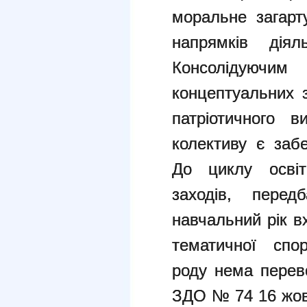
моральне загарт
напрямків діял
Консолідуючи
концептуальних з
патріотичного 
колективу є заб
До циклу освіт
заходів, пере
навчальний рік в
тематичної спо
роду нема перево
ЗДО № 74 16 жов