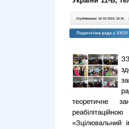
України 11-В
, те
Опубліковано: 16-10-2019, 16:16
|
Педагогічна рада у ЗЗСО
З
з
з
р
теоретичне з
реабілітаці
«Зцілювальний і