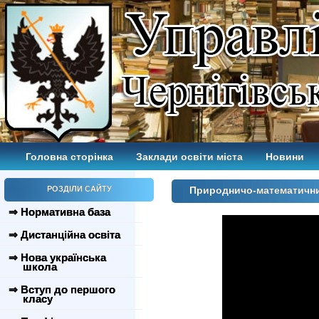
Головна сторінка
Заклади освіти міста
Новини
РОЗДІЛИ САЙТУ
Природничо-математични
⇒ Нормативна база
⇒ Дистанційна освіта
⇒ Нова українська
школа
⇒ Вступ до першого
класу