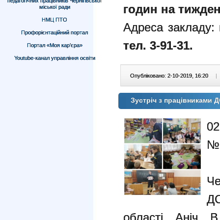
педагогічних працівників Чернігівської
годин на тижден
міської ради
НМЦ ПТО
Адреса закладу:
Профорієнтаційний портал
тел. 3-91-31.
Портал «Моя кар’єра»
Youtube-канал управління освіти
Опубліковано: 2-10-2019, 16:20
|
Зустріч з працівниками
02
№
п
Че
ДС
області Аніч 