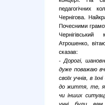
педагогічних ко
Чернігова. Найкр
Почесними грамо
Чернігівський
Атрошенко, вітаю
сказав:
-
Дорогі, шановн
дуже поважаю вч
своїх учнів, в їхн
до життя, те, я
чи інших ситуац
учні були ва