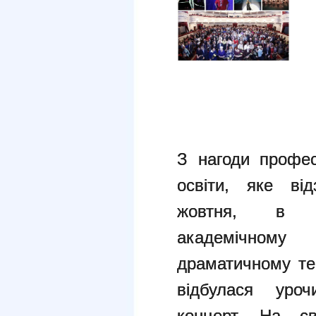
З нагоди профес
освіти, яке ві
жовтня, в Че
академічному
драматичному теа
відбулася уроч
концерт. На св