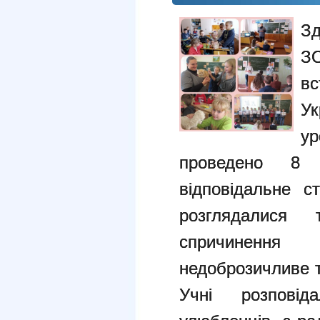
Зд
З
в
Ук
ур
проведено 8
відповідальне с
розглядалися
спричинення
недоброзичливе т
Учні розпові