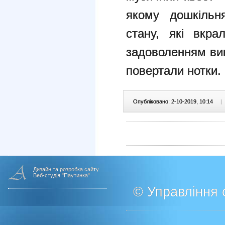
якому дошкільн
стану, які вкра
задоволенням ви
повертали нотки.
Опубліковано: 2-10-2019, 10:14
|
Дизайн та розробка сайту
Веб-студія "Паутинка"
© Управління о