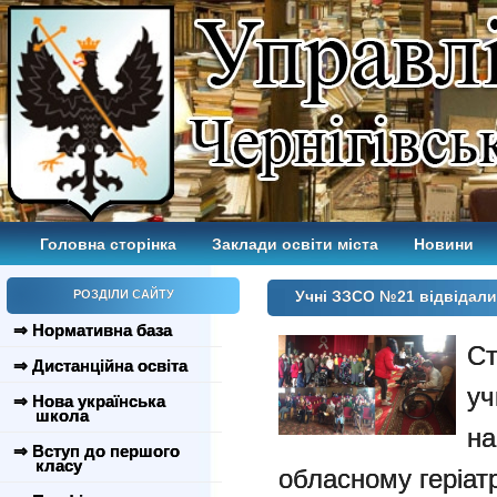
Головна сторінка
Заклади освіти міста
Новини
РОЗДІЛИ САЙТУ
Учні ЗЗСО №21 відвідали
⇒ Нормативна база
С
⇒ Дистанційна освіта
у
⇒ Нова українська
школа
н
⇒ Вступ до першого
класу
обласному геріат