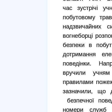
час зустрічі у
побутовому тра
надзвичайних с
вогнеборці розпо
безпеки в побут
дотримання еле
поведінки. Нап
вручили учня
правилами пожеж
зазначили, що 
безпечної повед
номери служб 