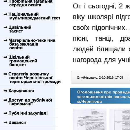
⇒ Профільна загальна
От і сьогодні, 2
середня освіта
⇒ Національний
віку школярі під
мультипредметний тест
своїх підопічних.
⇒ Цивільний
захист
пісні, танці, д
⇒ Матеріально-технічна
база закладів
людей блищали с
освіти
⇒ Шкільний
нагорода для учні
громадський
бюджет
⇒ Стратегія розвитку
освіти Чернігівської
Опубліковано: 2-10-2019, 17:09
|
територіальної громади
⇒ Харчування
Оголошення про проведен
загальноосвітніх навчал
⇒ Доступ до публічної
м.Чернігова
інформації
⇒ Публічні закупівлі
⇒ Вакансії