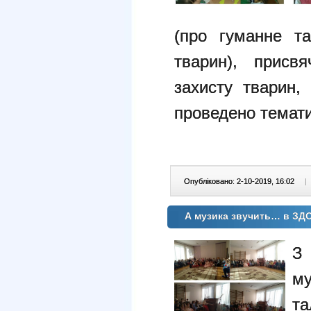
(про гуманне та
тварин), присв
захисту тварин,
проведено темати
Опубліковано: 2-10-2019, 16:02
|
А музика звучить… в ЗД
З
м
та