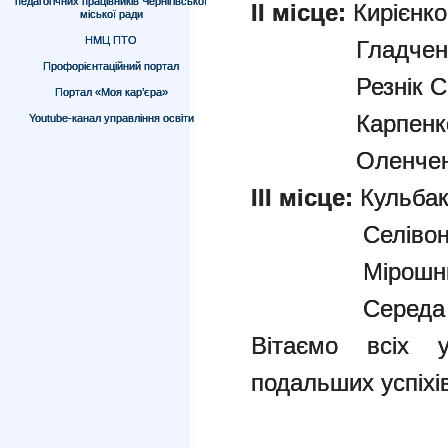
педагогічних працівників Чернігівської
ІІ місце:
Кирієнко
міської ради
НМЦ ПТО
Гладченко Ан
Профорієнтаційний портал
Резнік Софія
Портал «Моя кар’єра»
Карпенко Мак
Youtube-канал управління освіти
Оленченко Є
ІІІ місце:
Кульбак
Селівон Єва
Мірошник Ксе
Середа Софі
Вітаємо всіх у
подальших успіхі