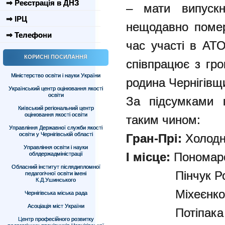
⇒ Реєстрація в ДНЗ
– мати випускн
⇒ ІРЦ
нещодавно помер
⇒ Телефони
час участі в АТО
КОРИСНІ ПОСИЛАННЯ
співпрацює з гр
Міністерство освіти і науки України
родина Чернігівщ
Український центр оцінювання якості
освіти
За підсумками к
Київський регіональний центр
оцінювання якості освіти
таким чином:
Управління Державної служби якості
освіти у Чернігівській області
Гран-Прі:
Холодн
Управління освіти і науки
І місце:
Пономаре
облдержадміністрації
Обласний інститут післядипломної
Пінчук Роман
педагогічної освіти імені
К.Д.Ушинського
Міхеєнко Дан
Чернігівська міська рада
Асоціація міст України
Потіпака Оле
Центр професійного розвитку