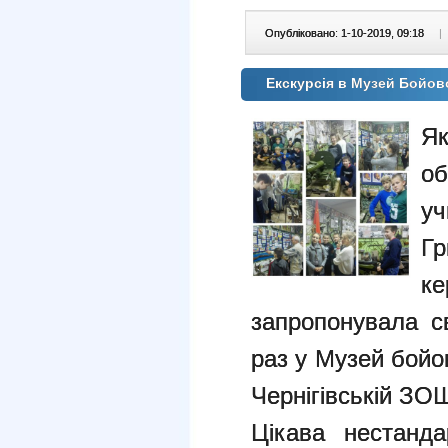
Опубліковано: 1-10-2019, 09:18
|
Екскурсія в Музей Бойо
Як
об
у
Г
к
запропонувала с
раз у Музей бойо
Чернігівській ЗОШ
Цікава нестанда