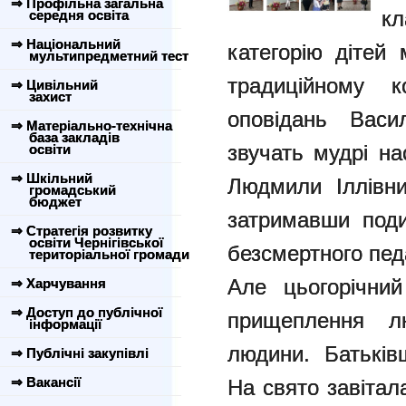
⇒ Профільна загальна
к
середня освіта
⇒ Національний
категорію дітей
мультипредметний тест
традиційному 
⇒ Цивільний
захист
оповідань Васи
⇒ Матеріально-технічна
база закладів
звучать мудрі на
освіти
⇒ Шкільний
Людмили Іллівни
громадський
бюджет
затримавши поди
⇒ Стратегія розвитку
освіти Чернігівської
безсмертного пед
територіальної громади
Але цьогорічни
⇒ Харчування
⇒ Доступ до публічної
прищеплення л
інформації
людини. Батьків
⇒ Публічні закупівлі
⇒ Вакансії
На свято завіта