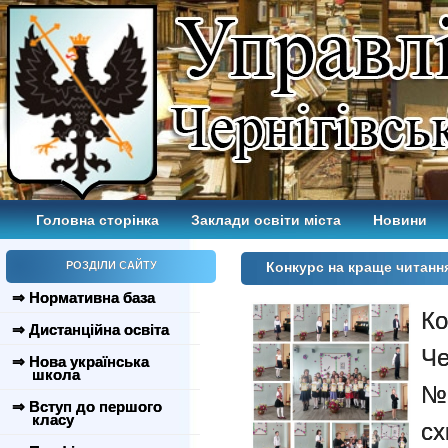
Головна сторінка
Заклади освіти міста
Новини
РОЗДІЛИ САЙТУ
Конкурс на краще читан
⇒ Нормативна база
К
⇒ Дистанційна освіта
Че
⇒ Нова українська
школа
№
⇒ Вступ до першого
класу
с