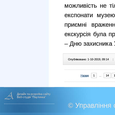
можливість не ті
експонати музе
приємні вражен
екскурсія була 
– Дню захисника 
Опубліковано: 1-10-2019, 09:14
|
Назад
1
...
14
Дизайн та розробка сайту
Веб-студія "Паутинка"
© Управління о