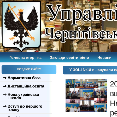
Головна сторінка
Заклади освіти міста
Новини
РОЗДІЛИ САЙТУ
У ЗОШ №18 вшанували пам
⇒ Нормативна база
2
⇒ Дистанційна освіта
в
⇒ Нова українська
школа
Не
⇒ Вступ до першого
класу
р