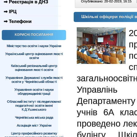
⇒ Реєстрація в ДНЗ
Опубліковано: 20-02-2019, 16:15
|
⇒ ІРЦ
Шкільні офіцери поліції
⇒ Телефони
2
КОРИСНІ ПОСИЛАННЯ
п
Міністерство освіти і науки України
п
Український центр оцінювання якості
освіти
с
Київський регіональний центр
оцінювання якості освіти
загальноосвіт
Управління Державної служби якості
освіти у Чернігівській області
Управлінь 
Управління освіти і науки
облдержадміністрації
Департаменту
Обласний інститут післядипломної
педагогічної освіти імені
учнів 6А к
К.Д.Ушинського
Чернігівська міська рада
проведено лек
Асоціація міст України
булінгу. Шкі
Центр професійного розвитку