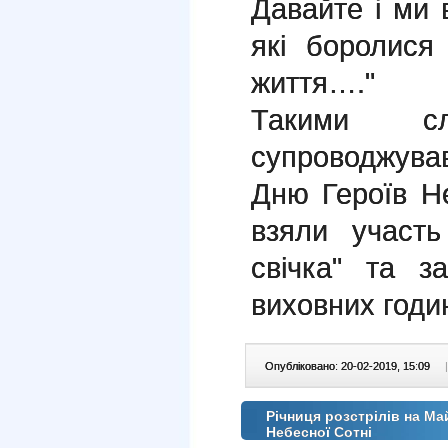
Давайте і ми
які боролис
життя…."
Такими сл
супроводжува
Дню Героїв Не
взяли участ
свічка" та з
виховних годи
Опубліковано: 20-02-2019, 15:09
|
Річниця розстрілів на Ма
Небесної Сотні