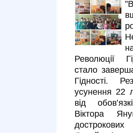
"
в
р
Н
н
Революції Гі
стало заверш
Гідності. Р
усунення 22 
від обов'яз
Віктора Яну
дострокових 