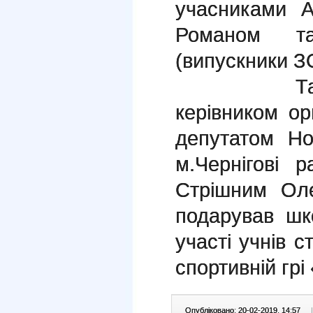
учасниками 
Романом т
(випускники 
Також від
керівником орг
депутатом Но
м.Чернігові 
Стрішним Оле
подарував шк
участі учнів с
спортивній грі
Опубліковано: 20-02-2019, 14:57
|