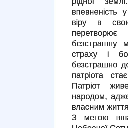
рідної земл
впевненість 
віру в сво
перетворює
безстрашну м
страху і бо
безстрашно до
патріота ста
Патріот жив
народом, адж
власним житт
З метою вша
Небесної Сотн