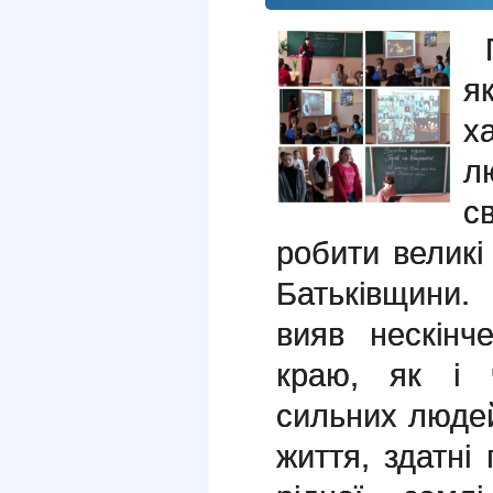
я
х
л
с
робити великі 
Батьківщини.
вияв нескінч
краю, як і 
сильних людей
життя, здатні