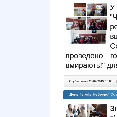
У
"
р
в
С
проведено го
вмирають!" для
Опубліковано: 20-02-2019, 15:03
|
День Героїв Небесної Со
З