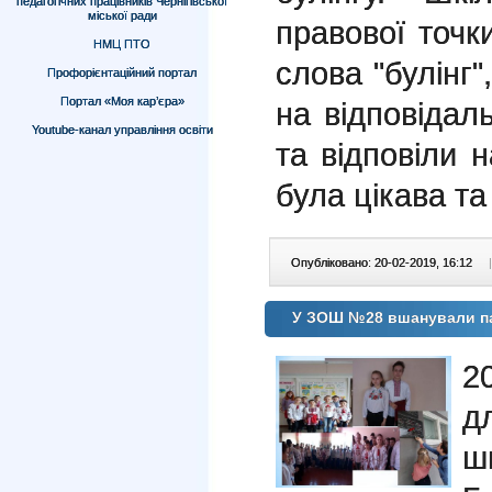
педагогічних працівників Чернігівської
міської ради
правової точк
НМЦ ПТО
слова "булінг"
Профорієнтаційний портал
Портал «Моя кар’єра»
на відповідал
Youtube-канал управління освіти
та відповіли н
була цікава т
Опубліковано: 20-02-2019, 16:12
|
У ЗОШ №28 вшанували пам
2
д
ш