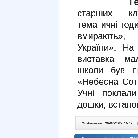
Г
старших кл
тематичні год
вмирають»,
України». На
виставка ма
школи був пр
«Небесна Сот
Учні поклали
дошки, встанов
Опубліковано: 20-02-2019, 15:49
|