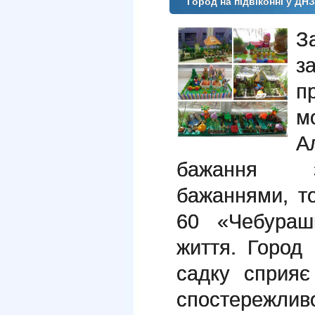
Город на підвіконні у ДН
З
з
п
м
А
бажання з
бажаннями, т
60 «Чебураш
життя. Город 
садку сприяє
спостережливос