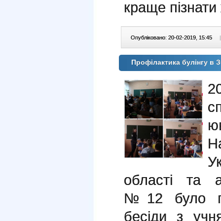
краще пізнати
Опубліковано: 20-02-2019, 15:45
|
Профілактика булінгу 
2
с
ю
Н
У
області та 
№12 було пр
бесіди з учн