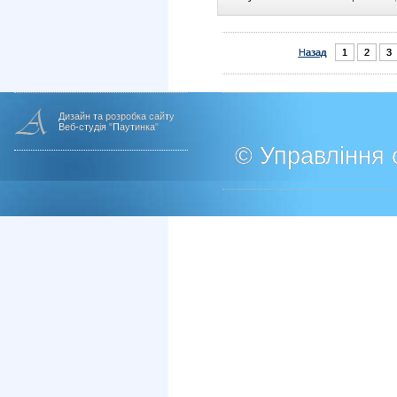
Назад
1
2
3
Дизайн та розробка сайту
Веб-студія "Паутинка"
© Управління о