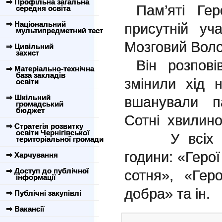
⇒ Профільна загальна
Пам’яті Гер
середня освіта
⇒ Національний
присутній уч
мультипредметний тест
Мозговий Вол
⇒ Цивільний
захист
Він розповів
⇒ Матеріально-технічна
база закладів
змінили хід н
освіти
⇒ Шкільний
вшанували п
громадський
бюджет
Сотні хвилин
⇒ Стратегія розвитку
освіти Чернігівської
У всіх кла
територіальної громади
години: «Геро
⇒ Харчування
⇒ Доступ до публічної
сотня», «Гер
інформації
добра» та ін.
⇒ Публічні закупівлі
⇒ Вакансії