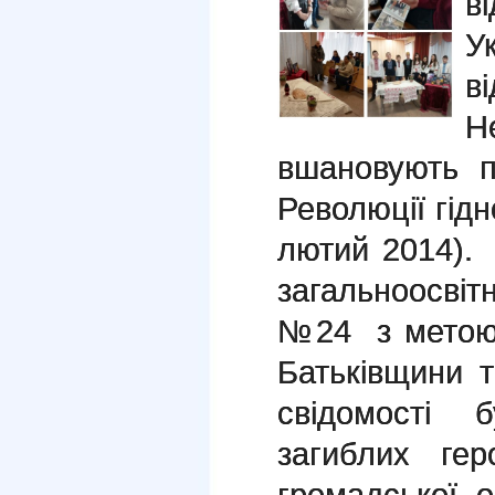
в
У
в
Н
вшановують п
Революції гідн
лютий 2014). 
загальноосвіт
№24 з метою
Батьківщини т
свідомості 
загиблих гер
громадської о