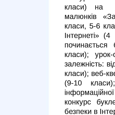
класи) на n
малюнків «За
класи, 5-6 кла
Інтернеті» (4
починається 
класи); урок
залежність: ві
класи); веб-кв
(9-10 класи
інформаційно
конкурс букл
безпеки в Інте