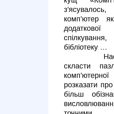
з’ясувалось
комп’ютер я
додаткової
спілкуванн
бібліотеку …
Наступни
скласти па
комп’ютерн
розказати про 
більш обізн
висловлюван
точними.