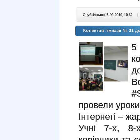
Опубліковано: 6-02-2019, 10:32
|
Колектив гімназії № 31 д
5
к
В
#
провели уроки 
Інтернеті – жа
Учні 7-х, 8-
керівники та с