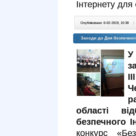
Інтернету для
Опубліковано: 6-02-2019, 10:38
|
Заходи до Дня безпечног
У
з
I
Ч
р
області від
безпечного І
конкурс «Без