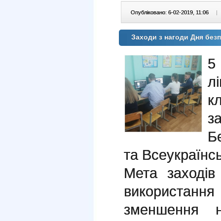
Опубліковано: 6-02-2019, 11:06
|
Заходи з нагоди Дня безп
5
л
к
з
Б
та Всеукраїнс
Мета заходів
використа
зменшення н