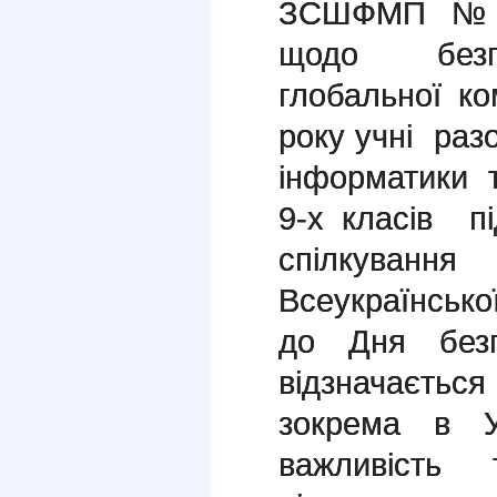
ЗСШФМП №12
щодо безпе
глобальної ко
року учні раз
інформатики 
9-х класів п
спілкуван
Всеукраїнськ
до Дня безп
відзначаєтьс
зокрема в Ук
важливість 