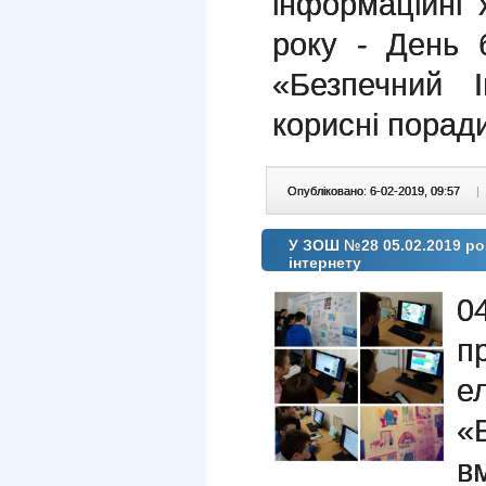
інформаційні
року - День 
«Безпечний 
корисні порад
Опубліковано: 6-02-2019, 09:57
|
У ЗОШ №28 05.02.2019 ро
інтернету
0
п
е
«