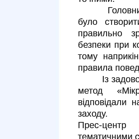
Головним з
було створит
правильно з
безпеки при к
тому наприкін
правила поведі
Із задоволе
метод «Мік
відповідали 
заходу.
Прес-цент
тематичними с