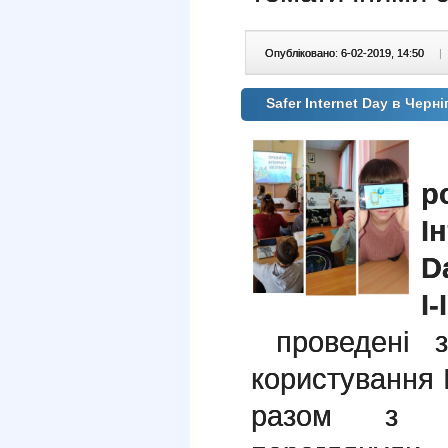
Опубліковано: 6-02-2019, 14:50
|
Safer Internet Day в Черні
р
І
D
І
проведені з
користування І
разом з кл