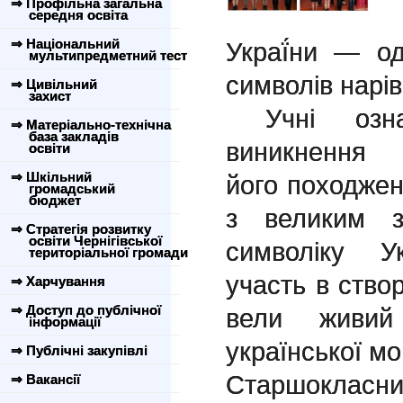
⇒ Профільна загальна
Д
середня освіта
⇒ Національний
Украї́ни — од
мультипредметний тест
символів нарів
⇒ Цивільний
захист
Учні ознай
⇒ Матеріально-технічна
база закладів
виникнення 
освіти
⇒ Шкільний
його походжен
громадський
бюджет
з великим з
⇒ Стратегія розвитку
освіти Чернігівської
символіку У
територіальної громади
участь в створ
⇒ Харчування
⇒ Доступ до публічної
вели живий
інформації
української мо
⇒ Публічні закупівлі
Старшокласни
⇒ Вакансії