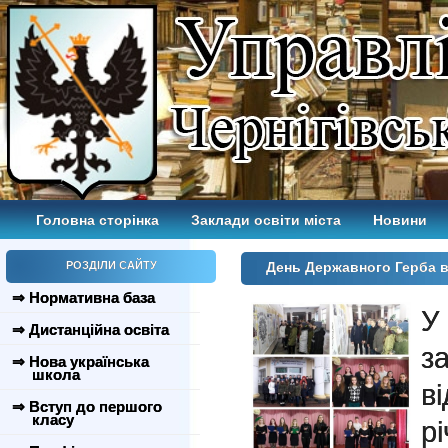
Головна сторінка
Заклади освіти міста
Новини
РОЗДІЛИ САЙТУ
День Державного Герба в
⇒ Нормативна база
У
⇒ Дистанційна освіта
з
⇒ Нова українська
школа
в
⇒ Вступ до першого
класу
рі