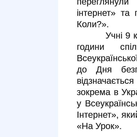
переглянули 
інтернет» та
Коли?».
Учні 9 клас
години спіл
Всеукраїнськ
до Дня безп
відзначаєтьс
зокрема в Укра
у Всеукраїнсь
Інтернет», яки
«На Урок».