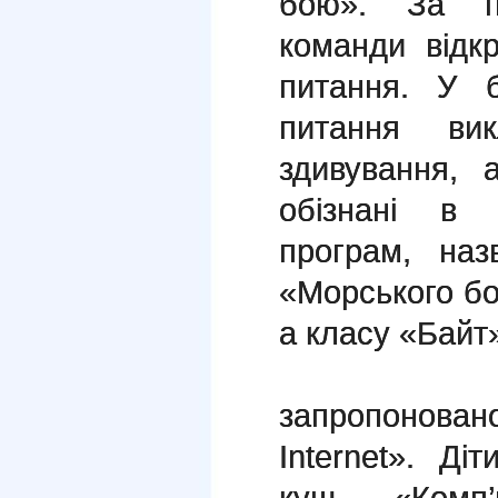
бою». За п
команди відк
питання. У б
питання ви
здивування,
обізнані в 
програм, наз
«Морського б
а класу «Байт
Учням 
запропонован
Internet». Ді
кущ «Комп