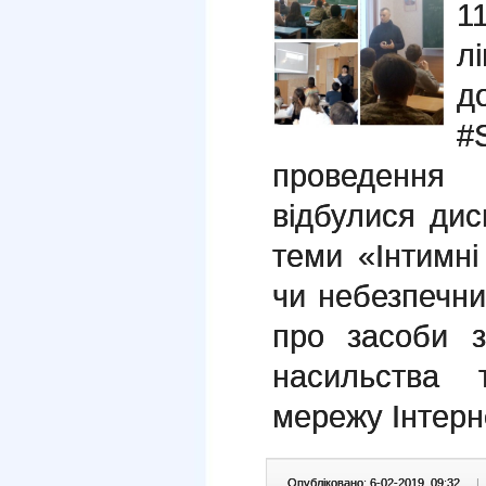
1
л
д
#
проведення
відбулися дис
теми «Інтимні
чи небезпечни
про засоби з
насильства 
мережу Інтерн
Опубліковано: 6-02-2019, 09:32
|