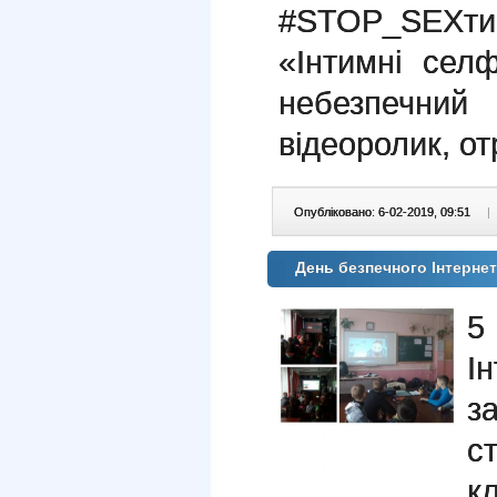
#STOP_SEXт
«Інтимні сел
небезпечний
відеоролик, о
Опубліковано: 6-02-2019, 09:51
|
День безпечного Інтерне
5
І
за
с
к