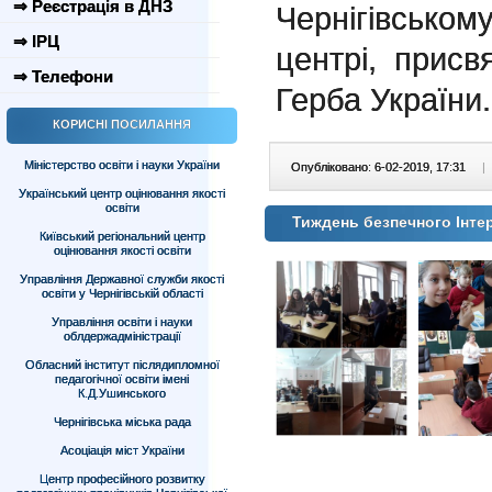
⇒ Реєстрація в ДНЗ
Чернігівсько
⇒ ІРЦ
центрі, присв
⇒ Телефони
Герба Укра
КОРИСНІ ПОСИЛАННЯ
Міністерство освіти і науки України
Опубліковано: 6-02-2019, 17:31
|
Український центр оцінювання якості
освіти
Тиждень безпечного Інте
Київський регіональний центр
оцінювання якості освіти
Управління Державної служби якості
освіти у Чернігівській області
Управління освіти і науки
облдержадміністрації
Обласний інститут післядипломної
педагогічної освіти імені
К.Д.Ушинського
Чернігівська міська рада
Асоціація міст України
Центр професійного розвитку