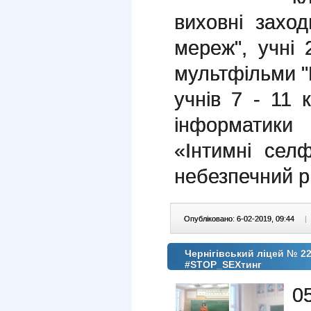
виховні захо
мереж", учні 
мультфільми "
учнів 7 - 11 
інформатики
«Інтимні сел
небезпечний р
Опубліковано: 6-02-2019, 09:44
|
Чернігівський ліцей № 22
#STOP_SEXтинг
0