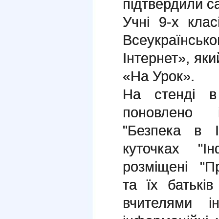
підтвердили са
Учні 9-х кла
Всеукраїнськ
Інтернет», яки
«На Урок».
На стенді в
поновлено і
"Безпека в І
куточках "І
розміщені "П
та їх батьків
вчителями і