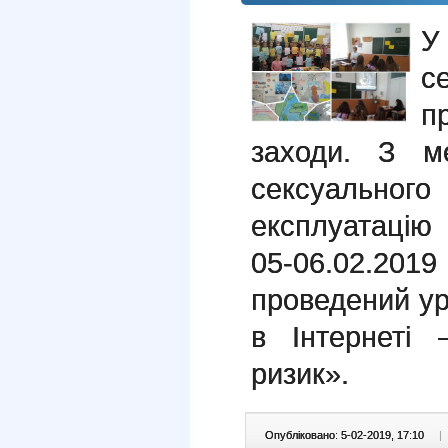
У
с
п
заходи. З м
сексуальн
експлуатацію
05-06.02.2019 
проведений ур
в Інтернеті
ризик».
Опубліковано: 5-02-2019, 17:10
|