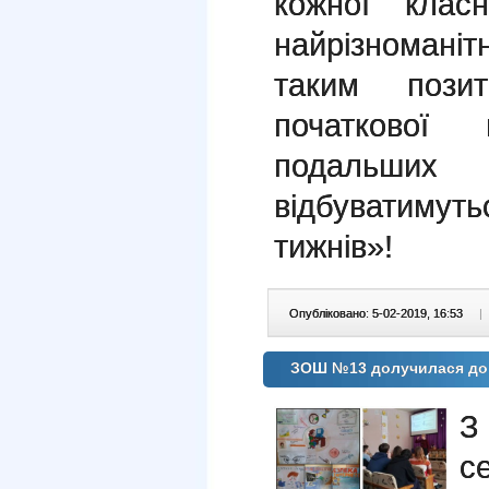
кожної клас
найрізноманіт
таким пози
початкової
подальших
відбуватимут
тижнів»!
Опубліковано: 5-02-2019, 16:53
|
ЗОШ №13 долучилася до 
З
с