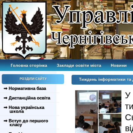
Головна сторінка
Заклади освіти міста
Новини
РОЗДІЛИ САЙТУ
Тиждень інформатики та 
⇒ Нормативна база
У
⇒ Дистанційна освіта
т
⇒ Нова українська
школа
С
⇒ Вступ до першого
класу
в