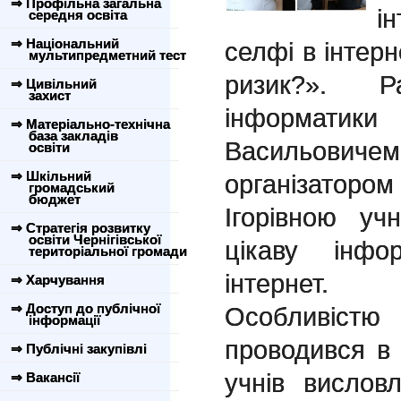
⇒ Профільна загальна
і
середня освіта
⇒ Національний
селфі в інтерн
мультипредметний тест
ризик?». 
⇒ Цивільний
захист
інформатик
⇒ Матеріально-технічна
база закладів
Васильови
освіти
⇒ Шкільний
організатор
громадський
бюджет
Ігорівною уч
⇒ Стратегія розвитку
освіти Чернігівської
цікаву інфо
територіальної громади
інтернет.
⇒ Харчування
⇒ Доступ до публічної
Особливістю
інформації
проводився в 
⇒ Публічні закупівлі
учнів висло
⇒ Вакансії