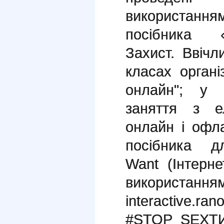
використа
посібника «
Захист. Ввічли
класах орган
онлайн"; у 
заняття з е
онлайн і офла
посібника дл
Want (Інтерн
використанн
interactive.r
#STOP_SEXТ