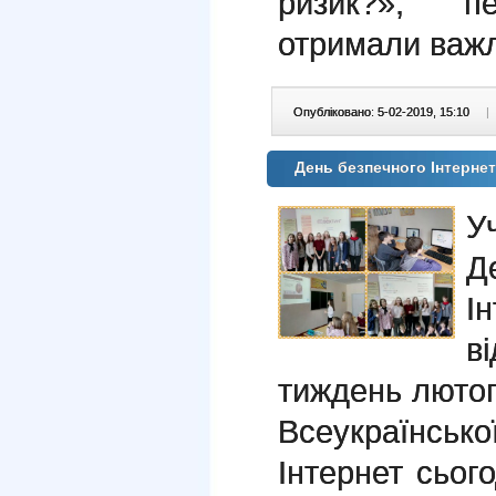
ризик?», пе
отримали важл
Опубліковано: 5-02-2019, 15:10
|
День безпечного Інтерне
У
Д
І
в
тиждень лютог
Всеукраїнсько
Інтернет сього