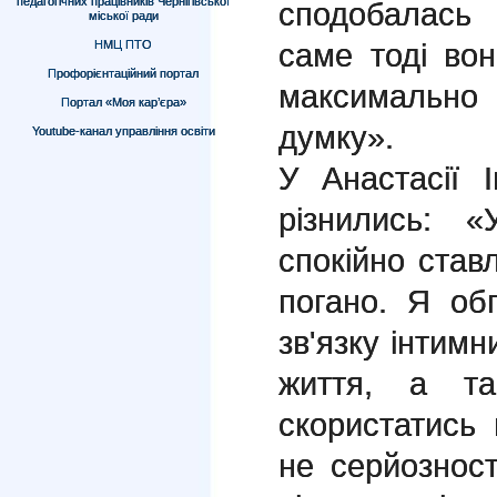
педагогічних працівників Чернігівської
сподобалась
міської ради
саме тоді во
НМЦ ПТО
Профорієнтаційний портал
максимальн
Портал «Моя кар’єра»
думку».
Youtube-канал управління освіти
У Анастасії 
різнились: «
спокійно став
погано. Я об
зв'язку інтимн
життя, а т
скористатись
не серйозност