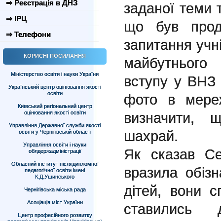
⇒ Реєстрація в ДНЗ
заданої теми 
⇒ ІРЦ
що був прод
⇒ Телефони
запитання учн
КОРИСНІ ПОСИЛАННЯ
майбутнього
Міністерство освіти і науки України
вступу у ВНЗ 
Український центр оцінювання якості
освіти
фото в мереж
Київський регіональний центр
оцінювання якості освіти
визначити, 
Управління Державної служби якості
шахрай.
освіти у Чернігівській області
Управління освіти і науки
Як сказав Се
облдержадміністрації
Обласний інститут післядипломної
вразила обізн
педагогічної освіти імені
К.Д.Ушинського
дітей, вони с
Чернігівська міська рада
Асоціація міст України
ставились 
Центр професійного розвитку