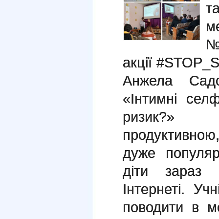
т
м
№
акції #STOP_S
Анжела Садо
«Інтимні сел
ризик?» 
продуктивною
дуже популяр
діти зараз 
Інтернеті. Учн
поводити в м