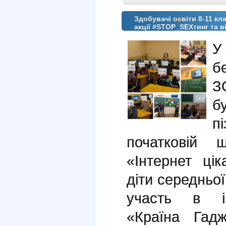
Здобувачі освіти 8-11 к
акції #STOP_SEXтинг та в
У
б
З
б
п
початковій 
«Інтернет ці
діти середньо
участь в ін
«Країна Гад