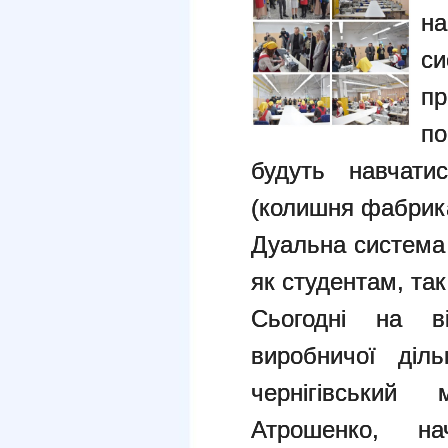
на
с
п
п
будуть навчати
(колишня фабрика
Дуальна система 
як студентам, так
Сьогодні на ві
виробничої діль
чернігівський
Атрошенко, на