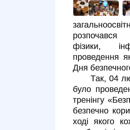
загальноосвітн
розпочався
фізики, ін
проведення я
Дня безпечного
Так, 04 люто
було проведе
тренінгу «Без
безпечно кори
ході якого к