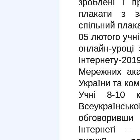
зроблені і п
плакати з з
спільний плака
05 лютого учні
онлайн-уроці
Інтернету-
Мережних акад
України та ком
Учні 8-10 к
Всеукраїнськ
обговоривши
Інтернеті –