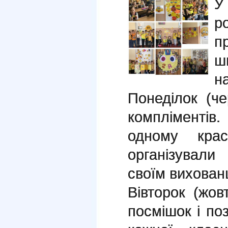
р
п
ш
н
Понеділок (ч
компліменті
одному крас
організували
своїм вихован
Вівторок (жо
посмішок і поз