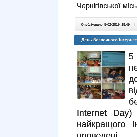
Чернігівської міс
Опубліковано: 5-02-2019, 18:49
|
День безпечного Інтерне
5
п
в
б
Internet Day
найкращого І
проведені