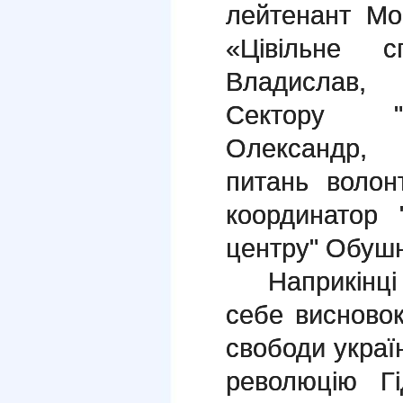
лейтенант Мо
«Цівільне с
Владислав,
Сектору "П
Олександр, 
питань волон
координатор 
центру" Обушн
Наприкінці в
себе висновок
свободи украї
революцію Гі