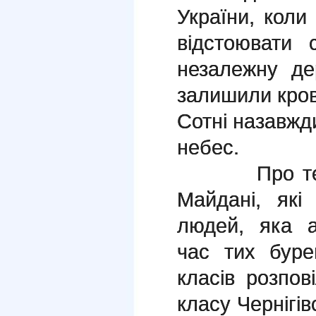
України, кол
відстоювати 
незалежну де
залишили кров
Сотні назавжд
небес.
Про те, як 
Майдані, я
кі
людей, яка 
час тих буре
класів розпов
класу Чернігів