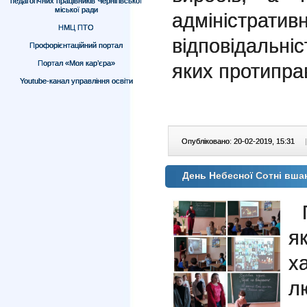
педагогічних працівників Чернігівської
міської ради
адміністра
НМЦ ПТО
відповідальніс
Профорієнтаційний портал
Портал «Моя кар’єра»
яких протипра
Youtube-канал управління освіти
Опубліковано: 20-02-2019, 15:31
|
День Небесної Сотні вш
я
х
л