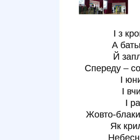
І з к
А бать
Й запл
Спереду – со
І юн
І вч
І р
Жовто-блаки
Як кри
Небесн