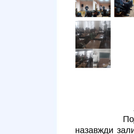
Події лис
назавжди зали