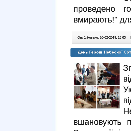
проведено го
вмирають!" для
Опубліковано: 20-02-2019, 15:03
|
День Героїв Небесної Со
З
в
У
в
Н
вшановують п