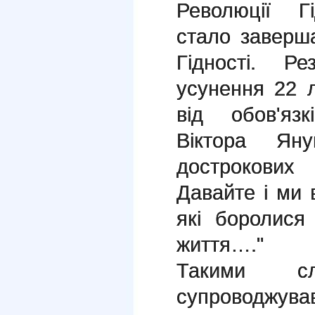
Революції Гі
стало заверш
Гідності. Р
усунення 22 
від обов'яз
Віктора Яну
дострокових 
Давайте і ми
які боролис
життя…."
Такими сл
супроводжува