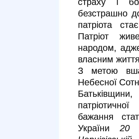
страху і бо
безстрашно до
патріота ста
Патріот жив
народом, адж
власним житт
З метою вша
Небесної Сотн
Батьківщини,
патріотично
бажання ста
України
20 