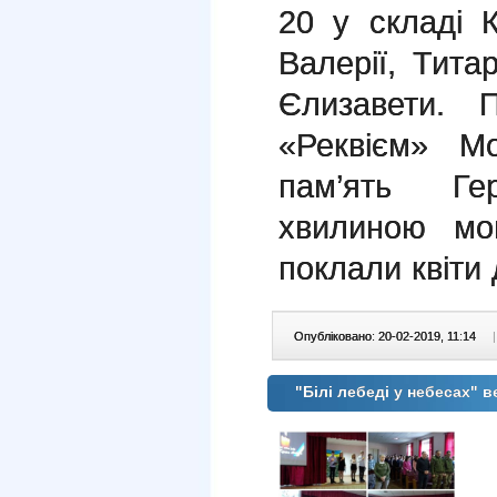
20 у складі 
Валерії, Тит
Єлизавети. 
«Реквієм» М
пам’ять Ге
хвилиною мо
поклали квіти
Опубліковано: 20-02-2019, 11:14
|
"Білі лебеді у небесах" в