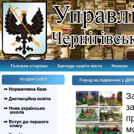
Головна сторінка
Заклади освіти міста
Новини
РОЗДІЛИ САЙТУ
Город на підвіконні у ДН
⇒ Нормативна база
З
⇒ Дистанційна освіта
з
⇒ Нова українська
школа
п
⇒ Вступ до першого
класу
м