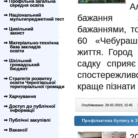
⇒ Профільна загальна
А
середня освіта
⇒ Національний
бажання з
мультипредметний тест
бажаннями, т
⇒ Цивільний
захист
60 «Чебураш
⇒ Матеріально-технічна
база закладів
життя. Город 
освіти
⇒ Шкільний
садку сприяє
громадський
бюджет
спостережливос
⇒ Стратегія розвитку
освіти Чернігівської
краще пізнати
територіальної громади
⇒ Харчування
Опубліковано: 20-02-2019, 15:45
|
⇒ Доступ до публічної
інформації
⇒ Публічні закупівлі
Профілактика булінгу 
⇒ Вакансії
2