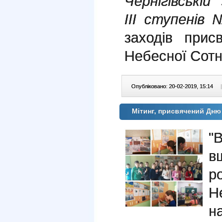
Чернігівській 
ІІІ ступенів
заходів прис
Небесної Сотн
Опубліковано: 20-02-2019, 15:14
|
Мітинг, присвячений Дню 
"
в
р
Н
н