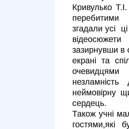
Кривулько Т.І.
перебитими
згадали усі ці
відеосюжет
зазирнувши в о
екрані та сп
очевидцями
незламність 
неймовірну щи
сердець.
Також учні ма
гостями,які 