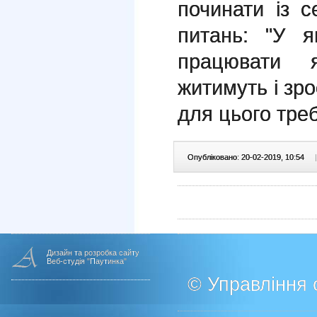
починати із с
питань: "У я
працювати 
житимуть і зро
для цього тре
Опубліковано: 20-02-2019, 10:54
|
Дизайн та розробка сайту
Веб-студія "Паутинка"
© Управління о