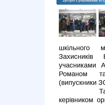
Зустріч з учасниками А
шкільного 
Захисників 
учасниками 
Романом т
(випускники 
Також від
керівником орг