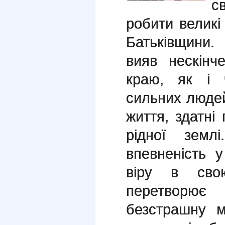
с
робити великі 
Батьківщини.
вияв нескінч
краю, як і 
сильних людей
життя, здатні
рідної земл
впевненість 
віру в сво
перетворює
безстрашну м