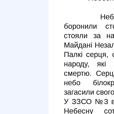
Небесна с
боронили ст
стояли за н
Майдані Незал
Палкі серця, 
народу, які 
смертю. Серця
небо білок
загасили свого
У ЗЗСО №3 ві
Небесну сот