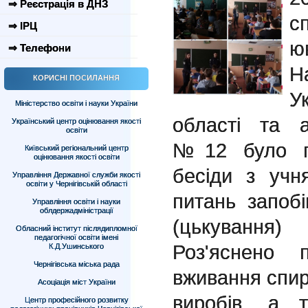
⇒ Реєстрація в ДНЗ
с
⇒ ІРЦ
ю
⇒ Телефони
Н
КОРИСНІ ПОСИЛАННЯ
У
Міністерство освіти і науки України
області та 
Український центр оцінювання якості
освіти
№12 було пр
Київський регіональний центр
оцінювання якості освіти
бесіди з учн
Управління Державної служби якості
освіти у Чернігівській області
питань запобі
Управління освіти і науки
облдержадміністрації
(цькування
Обласний інститут післядипломної
педагогічної освіти імені
Роз'яснено 
К.Д.Ушинського
Чернігівська міська рада
вживання спир
Асоціація міст України
виробів, а 
Центр професійного розвитку