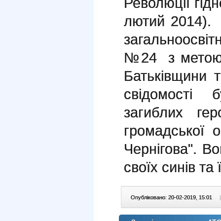
Революції гідн
лютий 2014). 
загальноосвіт
№24 з метою
Батьківщини т
свідомості 
загиблих гер
громадської о
Чернігова". В
своїх синів та
Опубліковано: 20-02-2019, 15:01
|