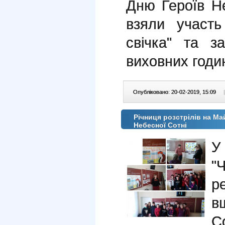
Дню Героїв Не
взяли участ
свічка" та з
виховних годи
Опубліковано: 20-02-2019, 15:09
|
Річниця розстрілів на Ма
Небесної Сотні
У
"
р
в
С