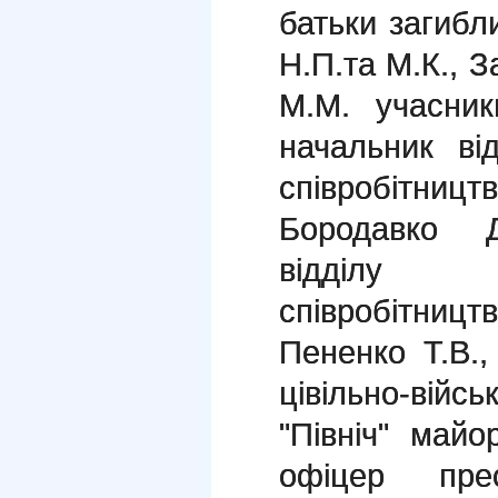
батьки загибл
Н.П.та М.К., 
М.М. учасн
начальник від
співробітницт
Бородавко 
відділу ці
співробітниц
Пененко Т.В.
цівільно-війсь
"Північ" май
офіцер пре