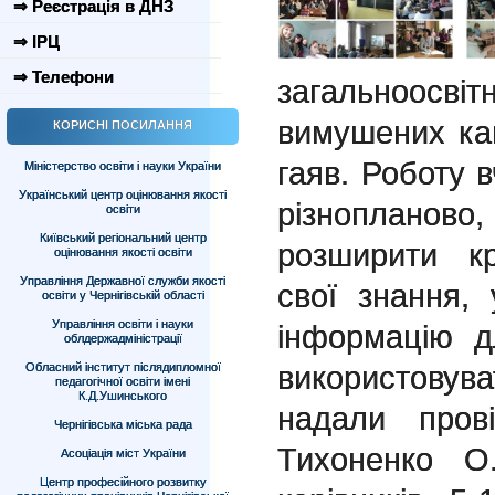
⇒ Реєстрація в ДНЗ
⇒ ІРЦ
⇒ Телефони
загальноосві
вимушених кан
КОРИСНІ ПОСИЛАННЯ
гаяв. Роботу в
Міністерство освіти і науки України
Український центр оцінювання якості
різнопланов
освіти
Київський регіональний центр
розширити кр
оцінювання якості освіти
Управління Державної служби якості
свої знання, 
освіти у Чернігівській області
Управління освіти і науки
інформацію д
облдержадміністрації
використовув
Обласний інститут післядипломної
педагогічної освіти імені
К.Д.Ушинського
надали пров
Чернігівська міська рада
Тихоненко О
Асоціація міст України
Центр професійного розвитку