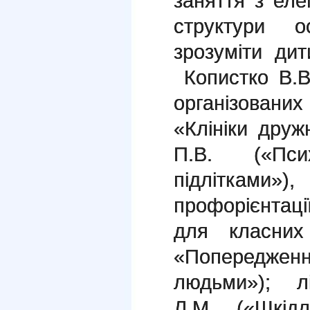
заняття з еле
структури о
зрозуміти дит
Копистко В.В
організованих 
«Клініки друж
П.В. («Пси
підлітками
профорієнтаці
для класних 
«Попередженн
людьми»); л
Л.М. («Шкідл