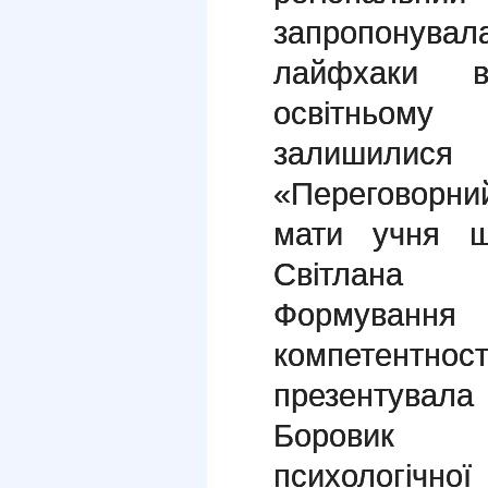
запропонувал
лайфхаки в
освітньому
залишилися 
«Переговорни
мати учня ш
Світлана 
Формуванн
компетентност
презентува
Боровик В
психологічно