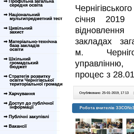
⇒ Профільна загальна
середня освіта
Чернігівськог
⇒ Національний
січня 201
мультипредметний тест
відновлення
⇒ Цивільний
захист
закладах заг
⇒ Матеріально-технічна
база закладів
освіти
м. Черніго
⇒ Шкільний
управлінню, 
громадський
бюджет
процес з 28.01
⇒ Стратегія розвитку
освіти Чернігівської
територіальної громади
⇒ Харчування
Опубліковано: 25-01-2019, 17:13
|
⇒ Доступ до публічної
інформації
Робота вчителів ЗЗСО№3 
⇒ Публічні закупівлі
⇒ Вакансії