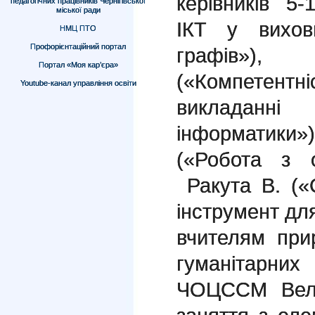
керівників 5
педагогічних працівників Чернігівської
міської ради
ІКТ у вихов
НМЦ ПТО
Профорієнтаційний портал
графів»)
Портал «Моя кар’єра»
(«Компетен
Youtube-канал управління освіти
викладан
інформатик
(«Робота з 
Ракута В. («C
інструмент д
вчителям при
гуманітарних
ЧОЦССМ Вельк