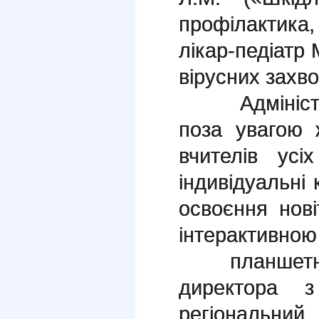
профілактика,
лікар-педіатр 
вірусних захв
Адміністрац
поза увагою 
вчителів усі
індивідуальні 
освоєння нові
інтеракт
планшетни
директора 
регіонал