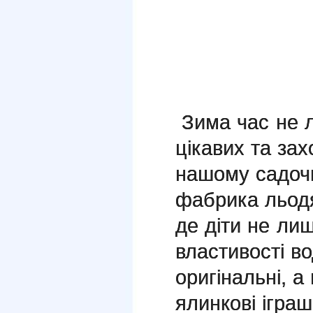
Зима час не л
цікавих та за
нашому садочк
фабрика льодя
де діти не ли
властивості в
оригінальні, а
ялинкові іграш