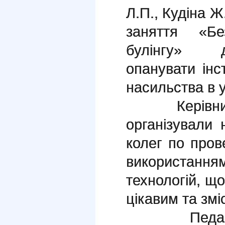
Л.П., Кудіна Ж
заняття «Б
булінгу» д
опанувати інс
насильства в у
Керівники 
організували 
колег по пров
використа
технологій, що
цікавим та змі
Педагоги 