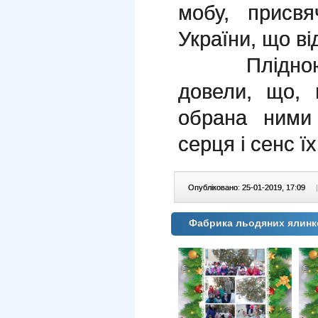
мобу, присв
України, що ві
Плідною пр
довели, що, 
обрана ними
серця і сенс ї
Опубліковано: 25-01-2019, 17:09
|
Фабрика льодяних ялинк