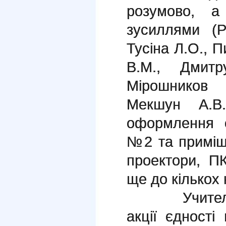
розумово, а
зусиллями (Р
Тусіна Л.О.
В.М., Дмитр
Мірошников
Мекшун А.В.
оформлення с
№2 та приміщ
проектори, П
ще до кількох 
Учителі за
акції єдност