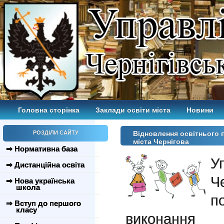
Головна сторінка
Заклади освіти міста
Новини
РОЗДІЛИ САЙТУ
Відновлення освітнього п
міста Чернігова
⇒ Нормативна база
У
⇒ Дистанційна освіта
Ч
⇒ Нова українська
школа
п
⇒ Вступ до першого
класу
виконанн