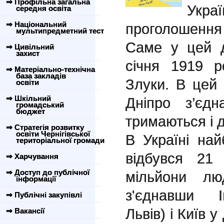
⇒ Профільна загальна
Укр
середня освіта
⇒ Національний
проголошення
мультипредметний тест
Саме у цей д
⇒ Цивільний
захист
січня 1919 р
⇒ Матеріально-технічна
база закладів
Злуки. В цей
освіти
⇒ Шкільний
Дніпро з’єдн
громадський
бюджет
тримаються і д
⇒ Стратегія розвитку
освіти Чернігівської
В Україні на
територіальної громади
відбувся 21
⇒ Харчування
⇒ Доступ до публічної
мільйони лю
інформації
з'єднавши І
⇒ Публічні закупівлі
Львів) і Київ 
⇒ Вакансії