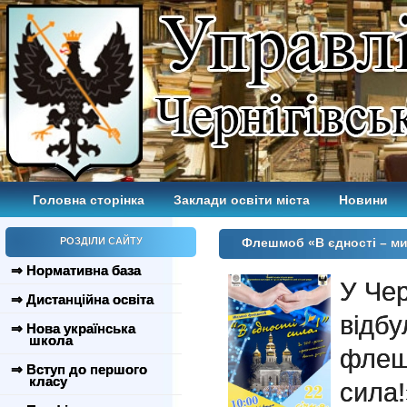
Головна сторінка
Заклади освіти міста
Новини
РОЗДІЛИ САЙТУ
Флешмоб «В єдності – ми
⇒ Нормативна база
У Чер
⇒ Дистанційна освіта
відб
⇒ Нова українська
школа
флеш
⇒ Вступ до першого
класу
сила