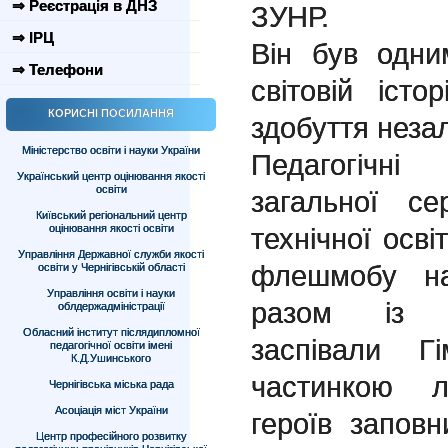
⇒ Реєстрація в ДНЗ
ЗУНР.
⇒ ІРЦ
Він був одни
⇒ Телефони
світовій іст
КОРИСНІ ПОСИЛАННЯ
здобуття неза
Міністерство освіти і науки України
Педагогічні
Український центр оцінювання якості
освіти
загальної се
Київський регіональний центр
оцінювання якості освіти
технічної осві
Управління Державної служби якості
флешмобу
н
освіти у Чернігівській області
Управління освіти і науки
разом із в
облдержадміністрації
Обласний інститут післядипломної
заспівали Г
педагогічної освіти імені
К.Д.Ушинського
частинкою л
Чернігівська міська рада
Асоціація міст України
героїв запов
Центр професійного розвитку