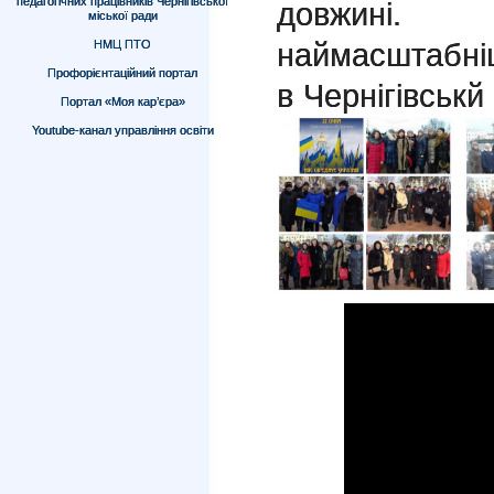
педагогічних працівників Чернігівської
довжині.
міської ради
наймасштабні
НМЦ ПТО
Профорієнтаційний портал
в Чернігівськй
Портал «Моя кар’єра»
Youtube-канал управління освіти