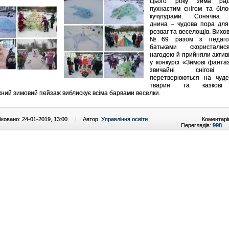
Цього року зима рад
пухнастим снігом та біл
кучугурами. Сонячна 
днина – чудова пора для
розваг та веселощів. Вихо
№69 разом з педаго
батьками скористали
нагодою й прийняли актив
у конкурсі «Зимові фантазі
звичайні снігові 
перетворюються на чуде
тварин та казкові 
жний зимовий пейзаж виблискує всіма барвами веселки.
ковано: 24-01-2019, 13:00
|
Автор:
Управління освіти
Коментарі
Переглядів:
998