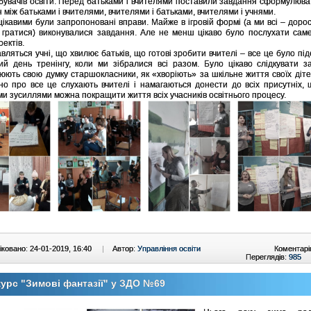
бувачів освіти. Перед батьками і вчителями поставили завдання сформулюва
 між батьками і вчителями, вчителями і батьками, вчителями і учнями.
цікавими були запропоновані вправи. Майже в ігровій формі (а ми всі – доросл
гратися) виконувалися завдання. Але не менш цікаво було послухати сам
оектів.
авляться учні, що хвилює батьків, що готові зробити вчителі – все це було пі
ий день тренінгу, коли ми зібралися всі разом. Було цікаво слідкувати з
юють свою думку старшокласники, як «хворіють» за шкільне життя своїх діте
но про все це слухають вчителі і намагаються донести до всіх присутніх, 
ми зусиллями можна покращити життя всіх учасників освітнього процесу.
ковано: 24-01-2019, 16:40
|
Автор:
Управління освіти
Коментарі
Переглядів:
985
урс "Зимові фантазії" у ЗДО №69