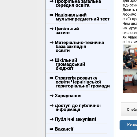
⇒ Профільна загальна
для здо
середня освіта
відносин
Досить 
⇒ Національний
любимо 
мультипредметний тест
своїх пр
Чим цік
⇒ Цивільний
на друг
захист
висловл
як уваж
⇒ Матеріально-технічна
спільни
база закладів
освіти
⇒ Шкільний
громадський
бюджет
⇒ Стратегія розвитку
освіти Чернігівської
територіальної громади
⇒ Харчування
⇒ Доступ до публічної
інформації
Опублі
⇒ Публічні закупівлі
Конк
⇒ Вакансії