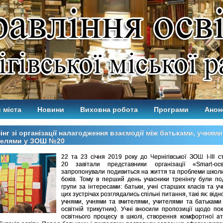
 міста
Новини
Виховна робота
Програми
Анон
інг зі організації налагодження взаємодії між батьками, учнями
телями у ЗОШ №20
22 та 23 січня 2019 року до
Чернігівської ЗОШ І-ІІІ 
20
завітали представники організації «Smart-ос
запропонували подивиться на життя та проблеми школи
боків. Тому в перший день учасники тренінгу були по
групи за інтересами: батьки, учні старших класів та уч
цих зустрічах розглядались спільні питання, такі як: від
учнями, учнями та вчителями, учителями та батьками
освітній трикутник). Учні вносили пропозиції щодо п
освітнього процесу в школі, створення комфортної а