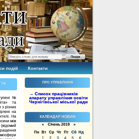
си подій
Контакти
 та
ПРО УПРАВЛІННЯ
→ Список працівників
апарату управління освіти
ступені №
Чернігівської міської ради
віта» та
 з різних
ділені на
ителі. На
КАЛЕНДАР НОВИН
носини між
«
Січень 2019
»
 (відомий
окращення
Пн
Вт
Ср
Чт
Пт
Сб
Нд
тмосфери
1
2
3
4
5
6