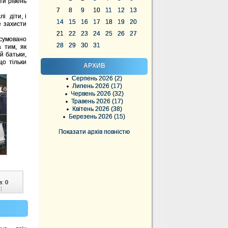
ти рівень
7
8
9
10
11
12
13
і діти, і
14
15
16
17
18
19
20
е захисти
21
22
23
24
25
26
27
дсумовано
28
29
30
31
а тим, як
й батьки,
що тільки
АРХИВ
Серпень 2026 (2)
Липень 2026 (17)
Червень 2026 (32)
Травень 2026 (17)
Квітень 2026 (38)
Березень 2026 (15)
Показати архів повністю
в:
0
|