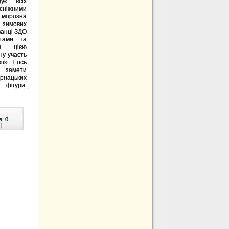
ує всіх
осніжними
морозна
 зимових
ванці ЗДО
гами та
ся цією
ну участь
ї». І ось
замети
рнацьких
фігури.
в:
0
|