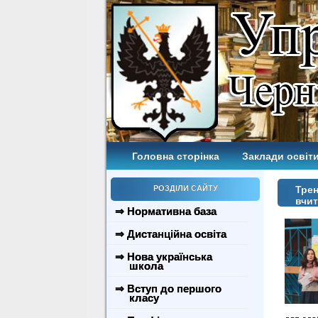
Головна сторінка
Заклади освіти
РОЗДІЛИ САЙТУ
Трен
вчи
⇒ Нормативна база
⇒ Дистанційна освіта
⇒ Нова українська
школа
⇒ Вступ до першого
класу