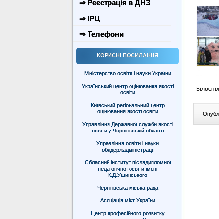
⇒ Реєстрація в ДНЗ
⇒ ІРЦ
⇒ Телефони
КОРИСНІ ПОСИЛАННЯ
Міністерство освіти і науки України
Український центр оцінювання якості
Білосні
освіти
Київський регіональний центр
оцінювання якості освіти
Опублі
Управління Державної служби якості
освіти у Чернігівській області
Управління освіти і науки
облдержадміністрації
Обласний інститут післядипломної
педагогічної освіти імені
К.Д.Ушинського
Чернігівська міська рада
Асоціація міст України
Центр професійного розвитку