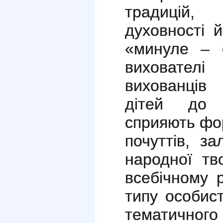
традицій,
духовності 
«минуле – 
виховател
вихованців
дітей до 
сприяють фо
почуттів, з
народної тв
всебічному 
типу особист
тематично