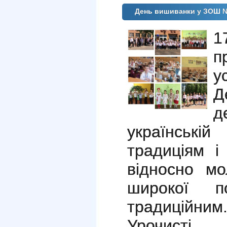
День вишиванки у ЗОШ 
1
п
у
Д
д
українській 
традиціям і
відносно мо
широкої п
традиційним
Урочисті 