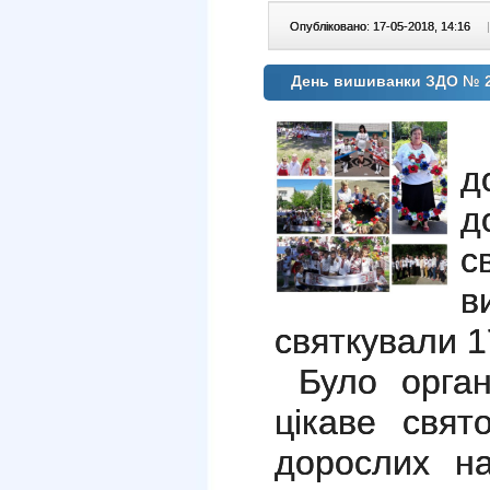
Опубліковано: 17-05-2018, 14:16
|
День вишиванки ЗДО № 
д
с
в
святкували 1
Було орган
цікаве свят
дорослих на