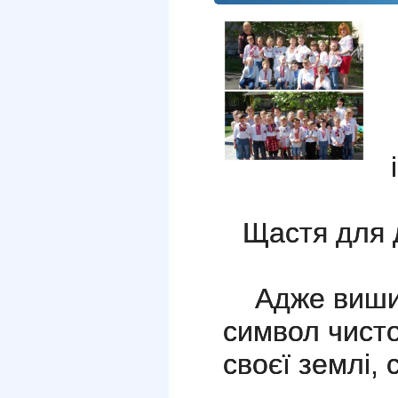
і
Щастя для 
Адже вишит
символ чисто
своєї землі, 