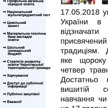
⇒ Профільна загальна
середня освіта
17.05.2018 у
⇒ Національний
мультипредметний тест
України в 
⇒ Цивільний
захист
відзначат
⇒ Матеріально-технічна
база закладів
присвячений 
освіти
⇒ Шкільний
традиціям. 
громадський
бюджет
яке щороку
⇒ Стратегія розвитку
освіти Чернігівської
територіальної громади
четвер трав
⇒ Харчування
Достатньо 
⇒ Доступ до публічної
інформації
вишитій с
⇒ Публічні закупівлі
навчання чи
⇒ Вакансії