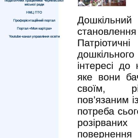
педагогічних працівників Чернігівської
міської ради
НМЦ ПТО
Дошкільний 
Профорієнтаційний портал
становле
Портал «Моя кар’єра»
Youtube-канал управління освіти
Патріотич
дошкільного 
інтересі до
яке вони ба
своїм, рі
пов’язаним і
потреба сьо
розірваних 
повернення