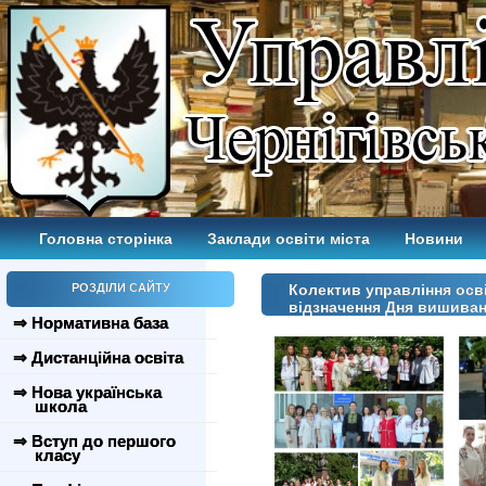
Головна сторінка
Заклади освіти міста
Новини
РОЗДІЛИ САЙТУ
Колектив управління осві
відзначення Дня вишива
⇒ Нормативна база
⇒ Дистанційна освіта
⇒ Нова українська
школа
⇒ Вступ до першого
класу