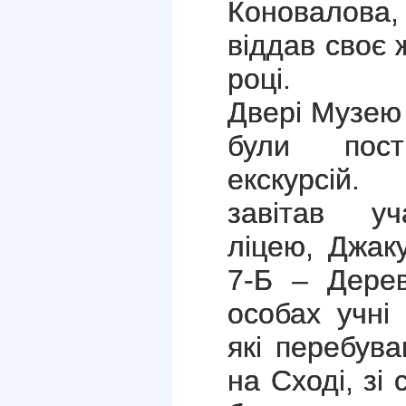
Коновалова,
віддав своє 
році.
Двері Музею 
були пост
екскурсій.
завітав уч
ліцею, Джаку
7-Б – Дерев
особах учні 
які перебува
на Сході, зі