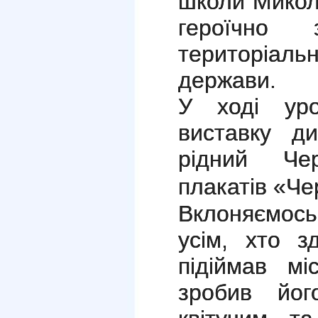
школи Микол
героїчно 
територіал
держави.
У ході уро
виставку д
рідний Чер
плакатів «Чер
Вклоняємос
усім, хто з
підіймав мі
зробив йог