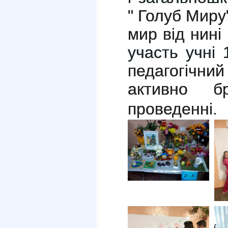
" Голуб Миру
мир від нині і
участь учні 
педагогіч
активно б
проведенні
.