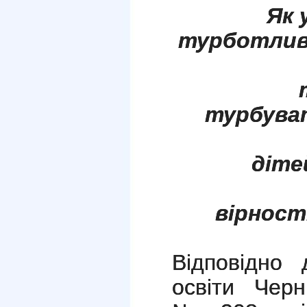
Як 
турботли
т
турбуват
діте
вірност
Відповідно 
освіти Черн