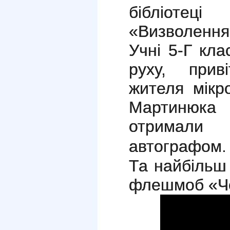
бібліотец
«Визволення 
Учні 5-Г кла
руху, прив
жителя мікр
Мартинюка
отримали
автографом.
Та найбільш
флешмоб «Чер