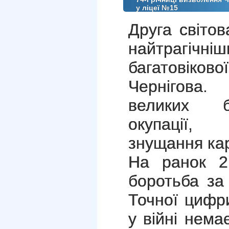
у ліцеї №15
Друга світов
найтрагі
багатовіко
Чернігова.
великих б
окупації, 
знущання ка
На ранок 2
боротьба за
Точної цифр
у війні нема