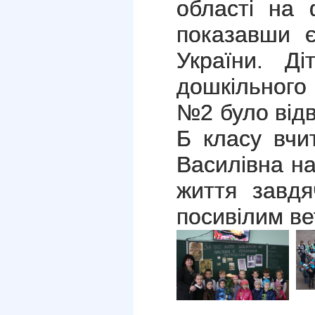
області на 
показавши є
України. Ді
дошкільного
№2 було відв
Б класу вчи
Василівна на
життя завд
посивілим ве