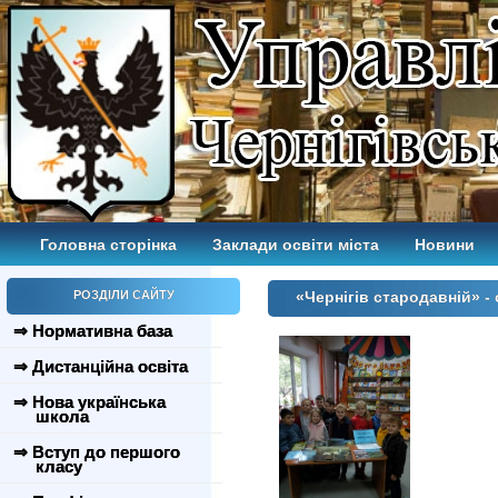
Головна сторінка
Заклади освіти міста
Новини
РОЗДІЛИ САЙТУ
«Чернігів стародавній» -
⇒ Нормативна база
⇒ Дистанційна освіта
⇒ Нова українська
школа
⇒ Вступ до першого
класу