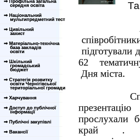
⇒ Профільна загальна
Та
середня освіта
⇒ Національний
мультипредметний тест
21 вере
⇒ Цивільний
захист
співробітник
⇒ Матеріально-технічна
база закладів
підготували 
освіти
62 тематичну
⇒ Шкільний
громадський
бюджет
Дня міста.
⇒ Стратегія розвитку
освіти Чернігівської
територіальної громади
С
⇒ Харчування
презентацію
⇒ Доступ до публічної
інформації
прослухали б
⇒ Публічні закупівлі
край
⇒ Вакансії