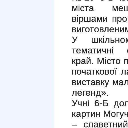
міста меш
віршами про
виготовленим
У шкільно
тематичні 
край. Місто 
початкової л
виставку мал
легенд».
Учні 6-Б до
картин Могуч
– славетний