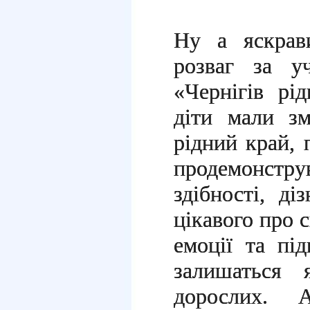
Ну а яскрав
розваг за у
«Чернігів рі
діти мали зм
рідний край, 
продемонстр
здібності, ді
цікавого про с
емоції та пі
залишаться
дорослих. 