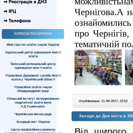
можливість
н
⇒ Реєстрація в ДНЗ
Чернігова.
А н
⇒ ІРЦ
ознайомилис
⇒ Телефони
про Чернігів,
КОРИСНІ ПОСИЛАННЯ
тематичній п
Міністерство освіти і науки України
Український центр оцінювання якості
освіти
Київський регіональний центр
оцінювання якості освіти
Управління Державної служби якості
освіти у Чернігівській області
Управління освіти і науки
облдержадміністрації
Обласний інститут післядипломної
Опубліковано: 21-09-2017, 23:52
|
педагогічної освіти імені
К.Д.Ушинського
Чернігівська міська рада
Заходи до Дня міста в З
Асоціація міст України
Від щирого 
Центр професійного розвитку