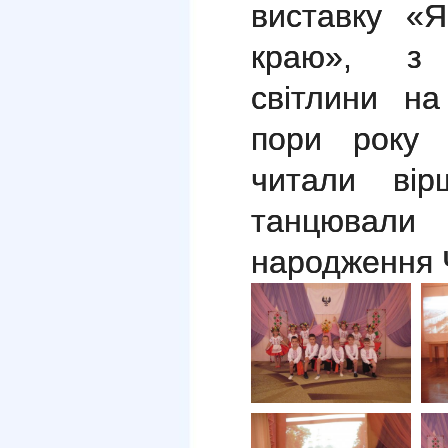
виставку «
краю», з і
світлини на
пори року Ч
читали вір
танцювали
народження 