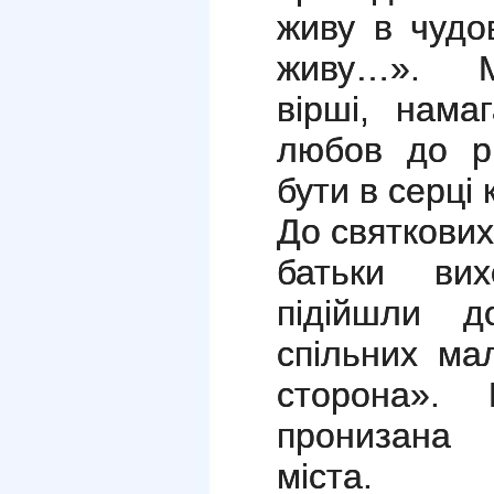
живу в чудов
живу…». М
вірші, нама
любов до р
бути в серці
До святкових
батьки вих
підійшли д
спільних мал
сторона
». 
пронизана
міста.