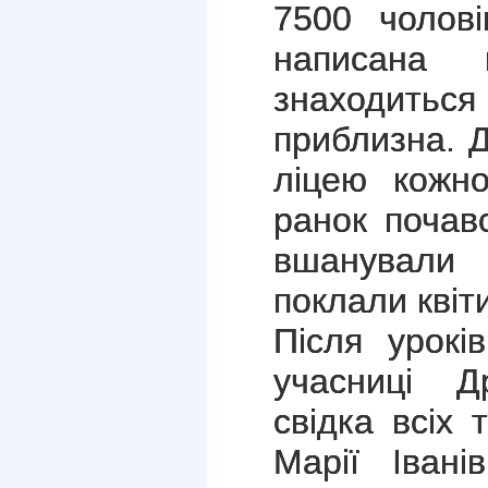
7500 чолові
написана 
знаходиться
приблизна. Д
ліцею кожно
ранок почав
вшанували 
поклали квіти
Після урокі
учасниці Др
свідка всіх 
Марії Івані