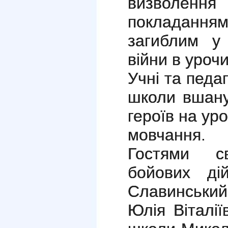
визволення 
покладанням
загиблим у 
війни в уроч
Учні та педа
школи вшану
героїв на ур
мовчання.
Гостями с
бойових д
Славинський
Юлія Віталії