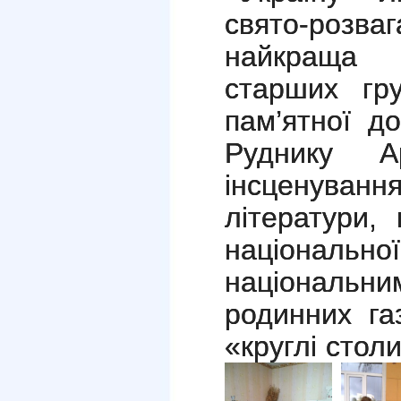
свято-розв
найкраща у
старших г
пам’ятної д
Руднику А
інсценуван
літератури,
національної
національн
родинних газ
«круглі столи