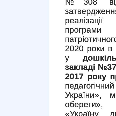
№308
в
затвердженн
реалізації
програми
патріотично
2020 роки в 
у
дошкіл
закладі №37 
2017 року п
педагогічн
України», м
обереги»,
«Україну 