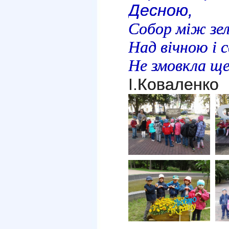
Десною,
Собор між зеле
Над вічною і 
Не змовкла ще 
І.Коваленко