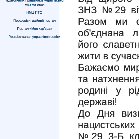
педагогічних працівників Чернігівської
міської ради
ЗНЗ №29 віт
НМЦ ПТО
Разом ми є
Профорієнтаційний портал
Портал «Моя кар’єра»
об'єднана л
Youtube-канал управління освіти
його славетн
жити в сучас
Бажаємо мир
та натхнення
родині у рі
державі!
До Дня визв
нацистських
№29 3-Б кл