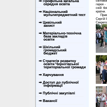
⇒ Профільна загальна
світово
середня освіта
героя -
свій б
⇒ Національний
країни.
мультипредметний тест
Прив
Сергій 
⇒ Цивільний
Секрета
захист
⇒ Матеріально-технічна
база закладів
освіти
⇒ Шкільний
громадський
бюджет
⇒ Стратегія розвитку
освіти Чернігівської
територіальної громади
⇒ Харчування
⇒ Доступ до публічної
інформації
⇒ Публічні закупівлі
⇒ Вакансії