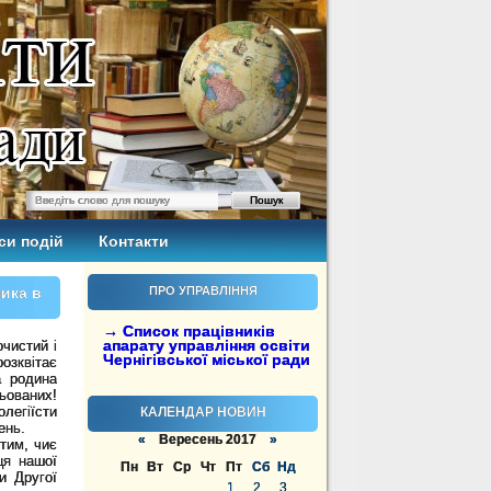
си подій
Контакти
ика в
ПРО УПРАВЛІННЯ
→ Список працівників
апарату управління освіти
очистий і
Чернігівської міської ради
озквітає
а родина
ьованих!
легіїсти
КАЛЕНДАР НОВИН
ень.
«
Вересень 2017
»
тим, чиє
ця нашої
Пн
Вт
Ср
Чт
Пт
Сб
Нд
и Другої
1
2
3