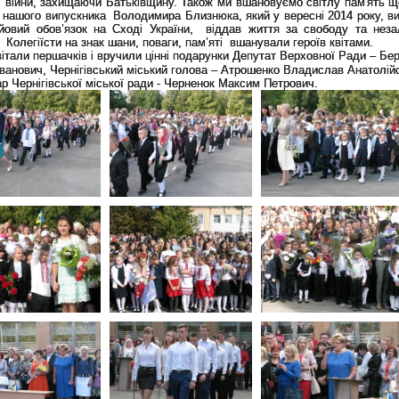
ї війни, захищаючи Батьківщину. Також ми вшановуємо світлу пам'ять щ
 нашого випускника Володимира Близнюка, який у вересні 2014 року, в
ойовий обов’язок на Сході України, віддав життя за свободу та неза
 Колегіїсти на знак шани, поваги, пам’яті вшанували героїв квітами.
італи першачків і вручили цінні подарунки Депутат Верховної Ради – Бе
Іванович, Чернігівський міський голова – Атрошенко Владислав Анатолій
р Чернігівської міської ради - Черненок Максим Петрович.