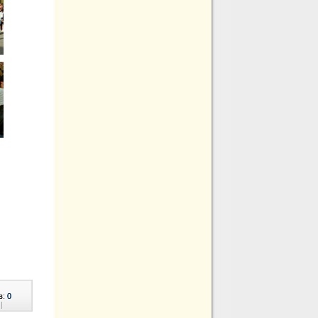
в:
0
|