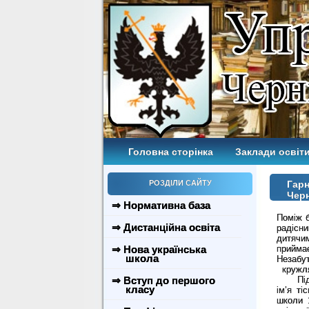
Головна сторінка
Заклади освіти
РОЗДІЛИ САЙТУ
Гарн
Черн
⇒ Нормативна база
Поміж б
⇒ Дистанційна освіта
радісн
дитячи
⇒ Нова українська
прийма
школа
Незабу
кружлял
⇒ Вступ до першого
Під ча
класу
ім’я ті
школи 