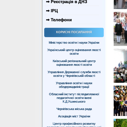
⇒ Реєстрація в ДНЗ
⇒ ІРЦ
⇒ Телефони
КОРИСНІ ПОСИЛАННЯ
Міністерство освіти і науки України
Український центр оцінювання якості
освіти
Київський регіональний центр
оцінювання якості освіти
Управління Державної служби якості
освіти у Чернігівській області
Управління освіти і науки
облдержадміністрації
Обласний інститут післядипломної
педагогічної освіти імені
К.Д.Ушинського
Чернігівська міська рада
Асоціація міст України
Центр професійного розвитку