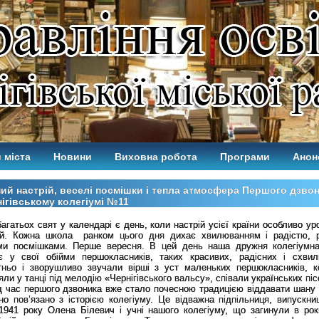
 міста
Новини
Виховна робота
Програми
Анон
ий настрій, веселі посмішки і тепла атмосфера Першого дзвон
ігівському колегіумі №11
агатьох свят у календарі є день, коли настрій усієї країни особливо ур
ий. Кожна школа ранком цього дня дихає хвилюванням і радістю, р
ми посмішками. Перше вересня. В цей день наша дружня колегіумн
є у свої обійми першокласників, таких красивих, радісних і схвил
тньо і зворушливо звучали вірші з уст маленьких першокласників, ко
и у танці під мелодію «Чернігівського вальсу», співали українських піс
с першого дзвоника вже стало почесною традицією віддавати шану 
сно пов’язано з історією колегіуму. Це відважна підпільниця, випускни
1941 року Олена Білевич і учні нашого колегіуму, що загинули в рок