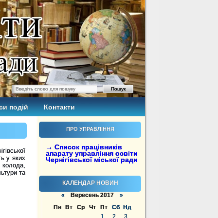
си подій
Контакти
ПРО УПРАВЛІННЯ
→ Список працівників
івської
апарату управління освіти
ть у яких
Чернігівської міської ради
: колода,
льтури та
КАЛЕНДАР НОВИН
«
Вересень 2017
»
Пн
Вт
Ср
Чт
Пт
Сб
Нд
1
2
3