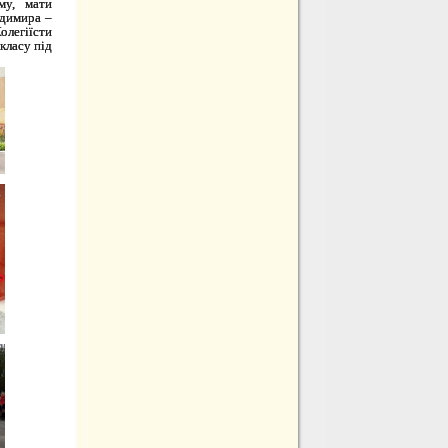
му, мати
одимира –
олегіїсти
класу під