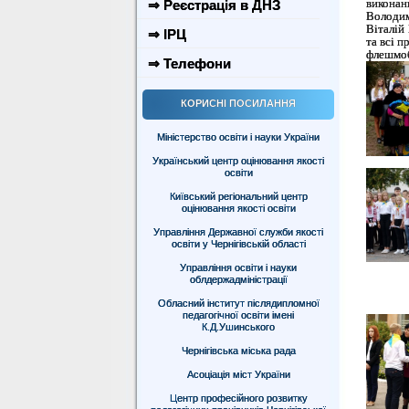
виконан
⇒ Реєстрація в ДНЗ
Володим
Віталій
⇒ ІРЦ
та всі п
флешмоб
⇒ Телефони
КОРИСНІ ПОСИЛАННЯ
Міністерство освіти і науки України
Український центр оцінювання якості
освіти
Київський регіональний центр
оцінювання якості освіти
Управління Державної служби якості
освіти у Чернігівській області
Управління освіти і науки
облдержадміністрації
Обласний інститут післядипломної
педагогічної освіти імені
К.Д.Ушинського
Чернігівська міська рада
Асоціація міст України
Центр професійного розвитку