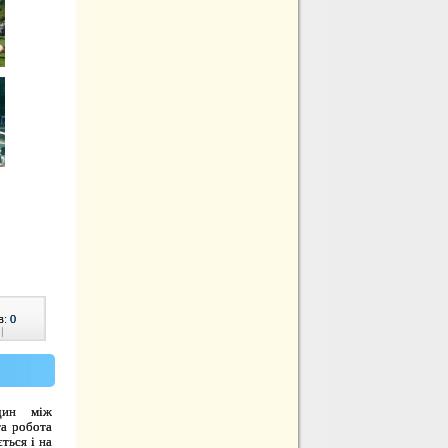
в:
0
|
дин між
та робота
ться і на