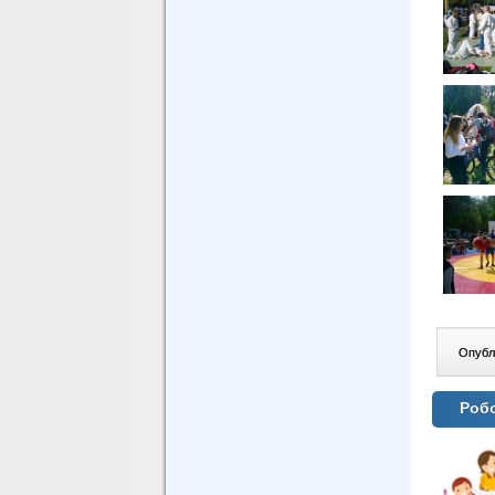
Опублі
Робо