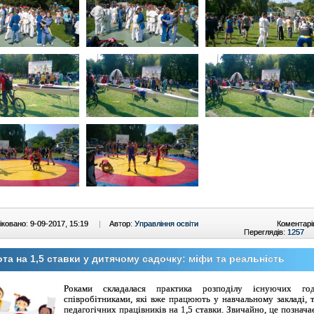
ковано: 9-09-2017, 15:19
|
Автор:
Управління освіти
Коментарі
Переглядів:
1257
та на 1,5 ставки у дитячому садочку: міфи та реальність
Роками складалася практика розподілу існуючих го
співробітниками, які вже працюють у навчальному закладі, 
педагогічних працівників на 1,5 ставки. Звичайно, це позначає