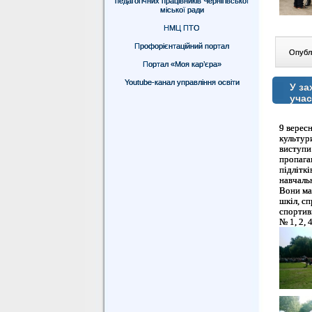
педагогічних працівників Чернігівської
міської ради
НМЦ ПТО
Профорієнтаційний портал
Опублі
Портал «Моя кар’єра»
Youtube-канал управління освіти
У за
учас
9 вересн
культури
виступи
пропага
підліткі
навчальн
Вони ма
шкіл, сп
спортив
№ 1, 2, 4