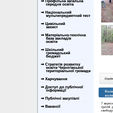
⇒ Профільна загальна
середня освіта
⇒ Національний
мультипредметний тест
⇒ Цивільний
захист
⇒ Матеріально-технічна
база закладів
освіти
⇒ Шкільний
громадський
бюджет
⇒ Стратегія розвитку
освіти Чернігівської
територіальної громади
⇒ Харчування
Опублі
⇒ Доступ до публічної
інформації
Коле
коле
⇒ Публічні закупівлі
7 верес
⇒ Вакансії
третій 
свободу