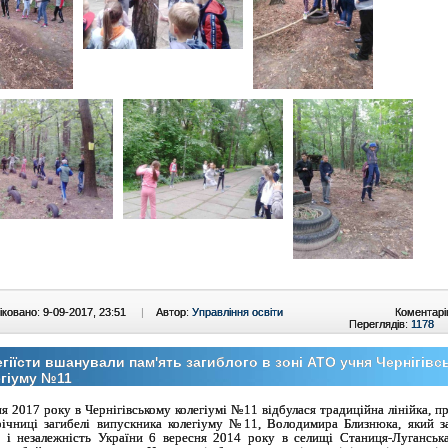
ковано: 9-09-2017, 23:51
|
Автор:
Управління освіти
Коментарі
Переглядів:
1178
гіїсти вшанували пам'ять загиблого в зоні АТО учня Чернігівс
гіуму №11
ня 2017 року в Чернігівському колегіумі №11 відбулася традиційна лінійка, п
річниці загибелі випускника колегіуму №11, Володимира Близнюка, який з
 і незалежність України 6 вересня 2014 року в селищі Станиця-Луганськ