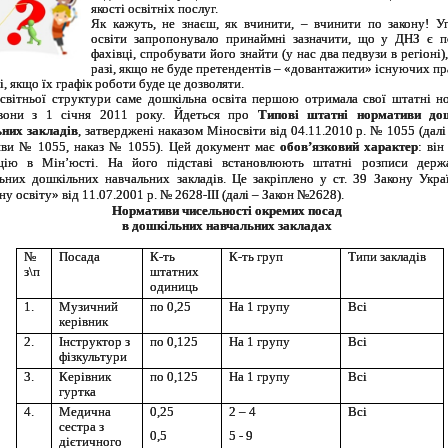
якості освітніх послуг.
Як кажуть, не знаєш, як вчинити, – вчинити по закону! У
освіти запропонувало принаймні зазначити, що у ДНЗ є п
фахівці, спробувати його знайти (у нас два педвузи в регіоні)
разі, якщо не буде претендентів – «довантажити» існуючих пр
і, якщо їх графік роботи буде це дозволяти.
світньої структури саме дошкільна освіта першою отримала свої штатні н
вони з 1 січня 2011 року. Йдеться про
Типові штатні нормативи до
них закладів
, затверджені наказом Міносвіти від 04.11.2010 р. № 1055 (далі
ви № 1055, наказ № 1055). Цей документ має
обов’язковий характер
: ві
ацію в Мін’юсті. На його підставі встановлюють штатні розписи держ
ьних дошкільних навчальних закладів. Це закріплено у ст. 39 Закону Укр
у освіту» від 11.07.2001 р. № 2628-III (далі
–
Закон №2628).
Нормативи чисельності окремих посад
в дошкільних навчальних закладах
№
Посада
К-ть
К-ть груп
Типи закладів
з\п
штатних
одиниць
1.
Музичний
по 0,25
На 1 групу
Всі
керівник
2.
Інструктор з
по 0,125
На 1 групу
Всі
фізкультури
3.
Керівник
по 0,125
На 1 групу
Всі
гуртка
4.
Медична
0,25
2 – 4
Всі
сестра з
0,5
5 - 9
дієтичного