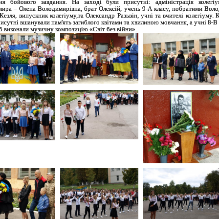
ня бойового завдання. На заході були присутні: адміністрація колегіу
ира – Олена Володимирівна, брат Олексій, учень 9-А класу, побратими Вол
 Кезля, випускник колегіуму,
та Олександр Разьвін, учні та вчителі колегіуму. К
рисутні вшанували пам'ять загиблого квітами та хвилиною мовчання, а учні 8-В 
 виконали музичну композицію «Світ без війни».