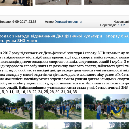
ковано: 9-09-2017, 23:38
|
Автор:
Управління освіти
Коментарі
Переглядів:
1392
ходах з нагоди відзначення Дня фізичної культури і спорту бр
ть учны ЗНЗ міста
я 2017 року відзначається День фізичної культури і спорту. 
У Центральному п
 та відпочинку міста відбулися презентації видів спорту, майстер-класи, показ
 вихованців дитячо-юнацьких спортивних шкіл, спортивних секцій і клубів. 
З 
нди здорового способу життя та розвитку масового спорту, зайнятості дітей та
в у позаурочний час та вихідні дні, до заходу долучилися учні загальноосвітніх
их закладів у якості глядачів, та діти молодшого шкільного віку разом з їх бат
ли можливість поспілкуватися з тренерами та учнями дитячо-юнацьких спорт
робувати себе у видах спорту, що розвиваються в м. Чернігові та записатися до
них секцій. 
Найактивнішими учасниками свята стали учні, батьки, вчителі ЗНЗ
, 5, 9, 11, 15, 16, 18, 22, 24, 25, 28, 30, 31, 34, 35.