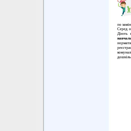
по замін
Серед о
Діють 
навчаль
нормати
реєстр
комунал
дошкільн