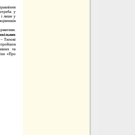
правління
отреба у
, і лише у
ацівників
ормативи.
шкільних
–
Типові
н пройшов
авних та
аїни «Про