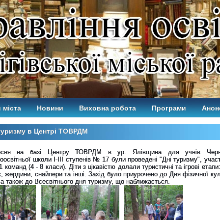
 міста
Новини
Виховна робота
Програми
Анон
туризму в Центрі ТОВРДМ
сня на базі Центру ТОВРДМ в ур. Ялівщина для учнів Черніг
оосвітньої школи І-ІІІ ступенів № 17 були проведені "Дні туризму", учас
1 команд (4 - 8 класи). Діти з цікавістю долали туристичні та ігрові етапи
, жердини, снайпери та інші. Захід було приурочено до Дня фізичної ку
 а також до Всесвітнього дня туризму, що наближається.