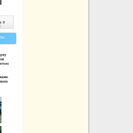
в:
0
|
али
арку
ові
метою 
 
ьками.
ивних
 