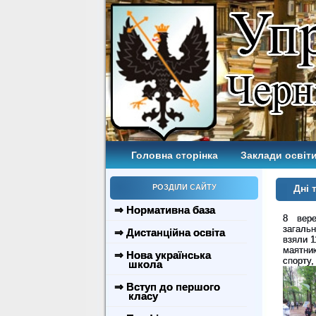
Головна сторінка
Заклади освіти
РОЗДІЛИ САЙТУ
Дні 
⇒ Нормативна база
8 вере
загальн
⇒ Дистанційна освіта
взяли 1
маятник
⇒ Нова українська
спорту,
школа
⇒ Вступ до першого
класу