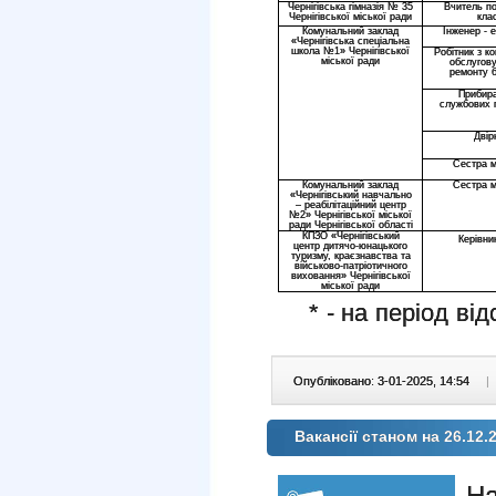
Чернігівська гімназія № 35
Вчитель п
Чернігівської міської ради
клас
Комунальний заклад
Інженер - е
«Чернігівська спеціальна
школа №1» Чернігівської
Робітник з к
міської ради
обслугов
ремонту 
Прибир
службових 
Двір
Сестра 
Комунальний заклад
Сестра 
«Чернігівський навчально
– реабілітаційний центр
№2» Чернігівської міської
ради Чернігівської області
КПЗО «Чернігівський
Керівни
центр дитячо-юнацького
туризму, краєзнавства та
військово-патріотичного
виховання» Чернігівської
міської ради
* - на період відс
Опубліковано: 3-01-2025, 14:54
|
Вакансії станом на 26.12.