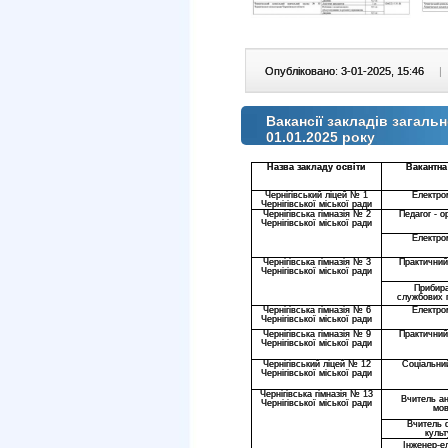
Опубліковано: 3-01-2025, 15:46
|
Вакансії закладів загальн
01.01.2025 року
Назва закладу освіти
Вакантна
Чернігівський ліцей № 1
Електро
Чернігівської міської ради
Чернігівська гімназія № 2
Педагог - о
Чернігівської міської ради
Електро
Чернігівська гімназія № 3
Практичний
Чернігівської міської ради
Прибир
службових 
Чернігівська гімназія № 6
Електро
Чернігівської міської ради
Чернігівська гімназія № 9
Практичний
Чернігівської міської ради
Чернігівський ліцей № 12
Соціальни
Чернігівської міської ради
Чернігівська гімназія № 13
Вчитель ан
Чернігівської міської ради
мо
Вчитель 
куль
Інженер-ел