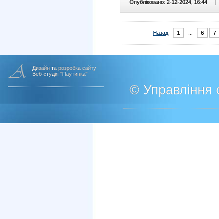
Опубліковано: 2-12-2024, 16:44
|
Назад
1
...
6
7
Дизайн та розробка сайту
Веб-студія "Паутинка"
© Управління о