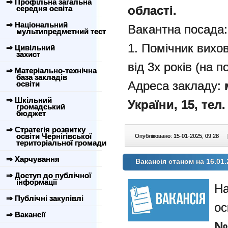
⇒ Профільна загальна
області.
середня освіта
⇒ Національний
Вакантна посада:
мультипредметний тест
1. Помічник вихов
⇒ Цивільний
захист
від 3х років (на п
⇒ Матеріально-технічна
база закладів
Адреса закладу:
освіти
⇒ Шкільний
України, 15, тел.
громадський
бюджет
⇒ Стратегія розвитку
освіти Чернігівської
Опубліковано: 15-01-2025, 09:28
|
територіальної громади
⇒ Харчування
Вакансія станом на 16.01.
⇒ Доступ до публічної
інформації
⇒ Публічні закупівлі
ос
⇒ Вакансії
№