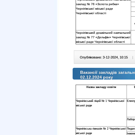
заклад № 76 «Золота рибка»
Чернігівської міської ради
Чернігівської області
Чернігівський дошкільний навчальний
заклад № 77 «Дельфін» Чернігівської
міської ради Чернігівської області
Опубліковано: 3-12-2024, 10:15
|
Вакансії закладів загальн
02.12.2024 року
Назва закладу освіти
Чернігівський ліцей № 1 Чернігівської
Елект
міської ради
Лабор
Чернігівська гімназія № 2 Чернігівської
Педаго
міської ради
Інжене