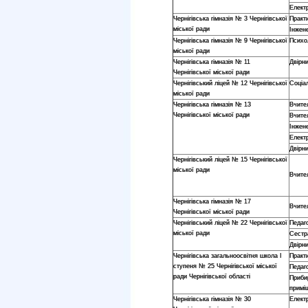
Елект
Чернігівська гімназія № 3 Чернігівської
Практ
міської ради
Інжене
Чернігівська гімназія № 9 Чернігівської
Психо
міської ради
Чернігівська гімназія № 11
Двірн
Чернігівської міської ради
Чернігівський ліцей № 12 Чернігівської
Соціа
міської ради
Чернігівська гімназія № 13
Вчите
Чернігівської міської ради
Вчите
Інжене
Елект
Двірн
Чернігівський ліцей № 15 Чернігівської
міської ради
Вчите
Чернігівська гімназія № 17
Вчите
Чернігівської міської ради
Чернігівський ліцей № 22 Чернігівської
Педаго
міської ради
Сестр
Двірн
Чернігівська загальноосвітня школа І
Практ
ступеня № 25 Чернігівської міської
Педаго
ради Чернігівської області
Приби
примі
Чернігівська гімназія № 30
Елект