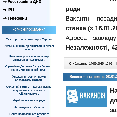
⇒ Реєстрація в ДНЗ
ради
⇒ ІРЦ
Вакантні поса
⇒ Телефони
ставка
(
з 16.01.2
КОРИСНІ ПОСИЛАННЯ
Адреса закладу
Міністерство освіти і науки України
Незалежності, 42
Український центр оцінювання якості
освіти
Київський регіональний центр
оцінювання якості освіти
Опубліковано: 14-01-2025, 13:01
|
Управління Державної служби якості
освіти у Чернігівській області
Вакансія станом на 08.01.
Управління освіти і науки
облдержадміністрації
Обласний інститут післядипломної
На
педагогічної освіти імені
К.Д.Ушинського
д
Чернігівська міська рада
Асоціація міст України
з
Центр професійного розвитку