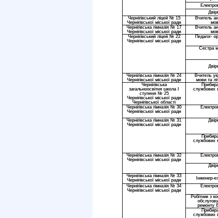
Електро
Двір
Чернігівський ліцей № 15
Вчитель ан
Чернігівської міської ради
мо
Чернігівська гімназія № 17
Вчитель ан
Чернігівської міської ради
мо
Чернігівський ліцей № 22
Педагог- ор
Чернігівської міської ради
Сестра 
Двір
Чернігівська гімназія № 24
Вчитель ук
Чернігівської міської ради
мови та лі
Чернігівська
Прибир
загальноосвітня школа І
службових 
ступеня № 25
Чернігівської міської ради
Чернігівської області
Чернігівська гімназія № 30
Електро
Чернігівської міської ради
Чернігівська гімназія № 31
Двір
Чернігівської міської ради
Прибир
службових 
Чернігівська гімназія № 32
Електро
Чернігівської міської ради
Двір
Чернігівська гімназія № 33
Інженер-ел
Чернігівської міської ради
Чернігівська гімназія № 34
Електро
Чернігівської міської ради
Робітник з к
обслугов
ремонту 
Прибир
службових 