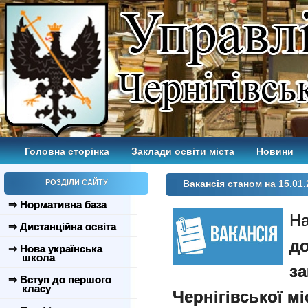
Головна сторінка
Заклади освіти міста
Новини
РОЗДІЛИ САЙТУ
Вакансія станом на 15.01.
⇒ Нормативна база
На
⇒ Дистанційна освіта
д
⇒ Нова українська
школа
з
⇒ Вступ до першого
класу
Чернігівської мі