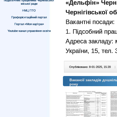
педагогічних працівників Чернігівської
«Дельфін» Черні
міської ради
Чернігівської об
НМЦ ПТО
Профорієнтаційний портал
Вакантні посади:
Портал «Моя кар’єра»
1. Підсобний пра
Youtube-канал управління освіти
Адреса закладу: м
України, 15, тел. 
Опубліковано: 8-01-2025, 15:20
|
Вакансії закладів дошкіль
року