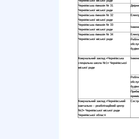
Чернігівської міської ради
Чернігівська гімназія № 31
Двірн
Чернігівської міської ради
Чернігівська гімназія № 32
Елект
Чернігівської міської ради
Чернігівська гімназія № 33
Інжене
Чернігівської міської ради
Чернігівська гімназія № 34
Елект
Чернігівської міської ради
Робітн
обслу
будів
Комунальний заклад «Чернігівська
Інжене
спеціальна школа №1» Чернігівської
міської ради
Робітн
обслу
будів
Приби
примі
Комунальний заклад «Чернігівський
Сестр
навчально – реабілітаційний центр
№2» Чернігівської міської ради
Чернігівської області