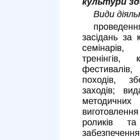
культури зд
Види діяль
проведен
засідань за 
семінарів,
тренінгів, 
фестивалів
походів, зб
заходів; ви
методичн
виготовлення
роликів т
забезпечення