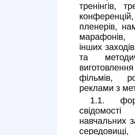
тренінгів, тр
конференцій
пленерів, нам
марафонів, 
інших заході
та методи
виготовлення
фільмів, р
реклами з ме
1.1. фор
свідомост
навчальних з
середовищ