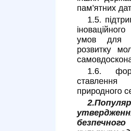
пам’ятних дат
1.5. підтри
іноваційного
умов для т
розвитку мол
самовдоскон
1.6. фор
ставлення
природного с
2.Поп
утвердже
безпечног