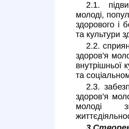
2.1. підв
молоді, попу
здорового і 
та культури з
2.2. сприя
здоров’я мол
внутрішньої к
та соціально
2.3. забез
здоров’я мол
молоді 
життєдіяльнос
3.Створ