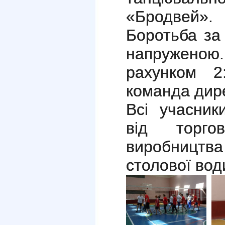
«Бродвей».
Боротьба за
напруженою.
рахунком 2
команда дире
Всі учасник
від торго
виробництва
столової вод