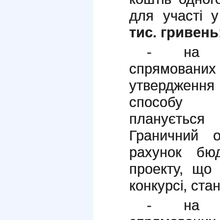
для участі у
тис. гривень
- на пі
спрямовани
утвердження 
способу 
плануєть
Граничний 
рахунок бю
проекту, що 
конкурсі, ста
- на пі