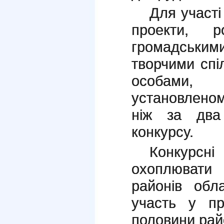
Для участі
проекти, р
громадськи
творчими спі
особами,
установлено
ніж за два
конкурсу.
Конкурс
охоплюват
районів обла
участь у пр
половини райо