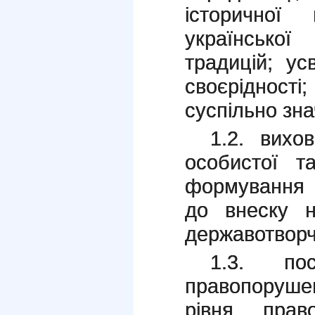
історичної 
українсько
традицій; ус
своєрідност
суспільно зна
1.2. вихо
особистої та
формування 
до внеску 
державотворч
1.3. пос
правопорушен
рівня прав