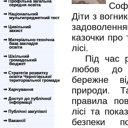
⇒ Профільна загальна
Соф
середня освіта
Діти з вогни
⇒ Національний
мультипредметний тест
задоволенн
⇒ Цивільний
захист
казочки про 
⇒ Матеріально-технічна
база закладів
лісі.
освіти
Під час 
⇒ Шкільний
громадський
бюджет
любов до 
⇒ Стратегія розвитку
освіти Чернігівської
бережне ві
територіальної громади
природи. Т
⇒ Харчування
правила пов
⇒ Доступ до публічної
інформації
лісі та пок
⇒ Публічні закупівлі
безпеки п
⇒ Вакансії