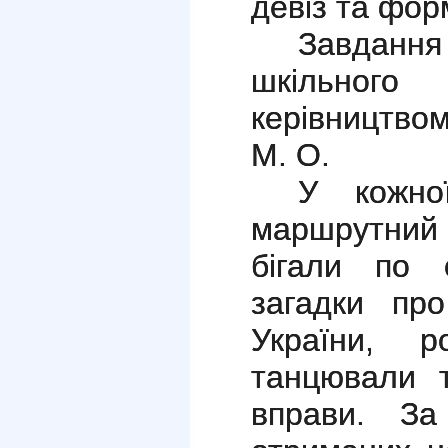
девіз та фор
Завданн
шкільног
керівництво
М. О.
У кожно
маршрутний
бігали по с
загадки про
України, р
танцювали т
вправи. За