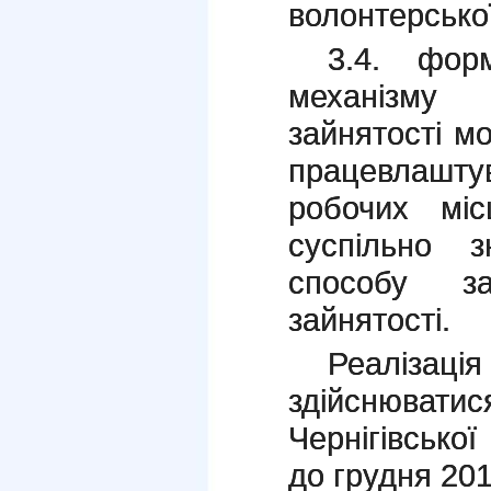
волонтерської
3.4. фор
механізму
зайнятості м
працевлашт
робочих мі
суспільно з
способу за
зайнятості.
Реаліза
здійснюва
Чернігівської
до грудня 201