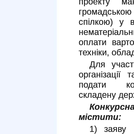
проекту ма
громадською
спілкою) у в
нематеріальни
оплати варто
техніки, облад
Для участ
організації 
подати ко
складену де
Конкурсн
містити:
1) заяву 