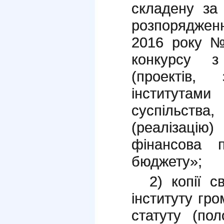
складену за
розпорядженн
2016 року 
конкурсу з
(проектів, 
інститута
суспільс
(реалізац
фінансова 
бюджету»;
2) копії с
інституту гро
статуту (пол