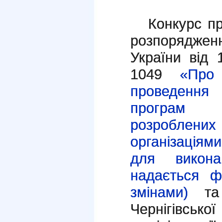
Конкурс пр
розпоряджен
України від
1049
«Про 
проведення 
програм (
розробле
організаціям
для викона
надається фі
змінами)
та
Чернігівськ