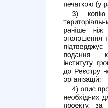
печаткою (у р
3) копію
територіал
раніше ніж
оголошення п
підтверджує
подання ко
інституту гр
до Реєстру н
організацій;
4) опис пр
необхідних дл
проекту, за