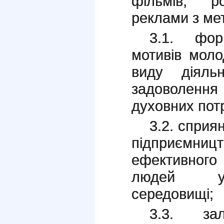
фільмів, р
реклами з ме
3.1. фор
мотивів моло
виду діяль
задоволенн
духовних пот
3.2. сприя
підприємниц
ефективног
людей у 
середовищі;
3.3. за