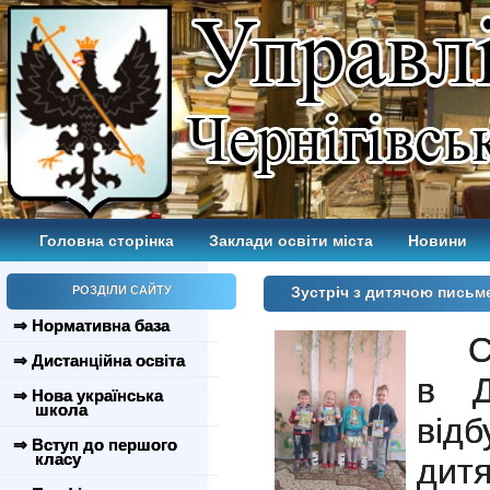
Головна сторінка
Заклади освіти міста
Новини
РОЗДІЛИ САЙТУ
Зустріч з дитячою пись
⇒ Нормативна база
С
⇒ Дистанційна освіта
в Д
⇒ Нова українська
школа
від
⇒ Вступ до першого
класу
дит