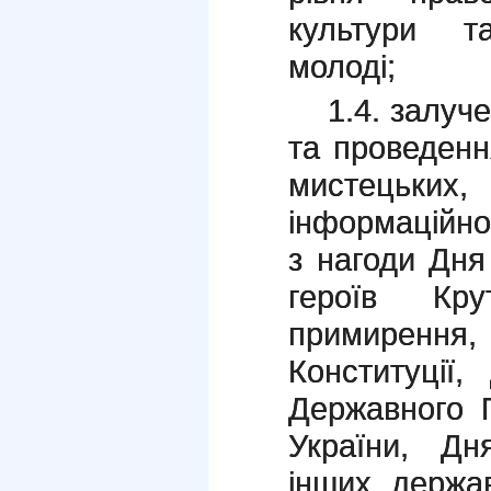
культури т
молоді;
1.4. залуче
та проведенн
мистецьк
інформаційно
з нагоди Дня
героїв Кр
примиренн
Конституції,
Державного 
України, Дн
інших держав