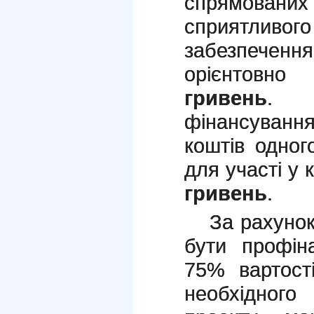
спрямова
сприятлив
забезпечен
орієнтовн
гривень
. 
фінансуванн
коштів одног
для участі у 
гривень
.
За рахуно
бути профін
75% вартост
необхідног