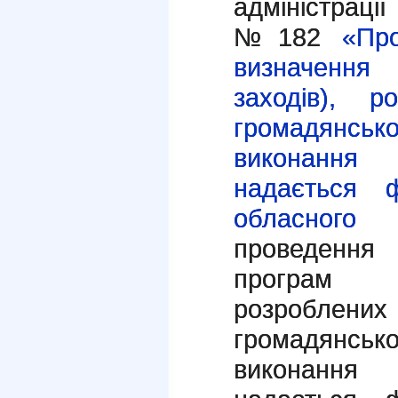
адміністрації
№ 182
«Про
визначення
заходів), р
громадянсь
виконання
надається 
обласного
проведення 
програм (
розробле
громадянсь
виконання