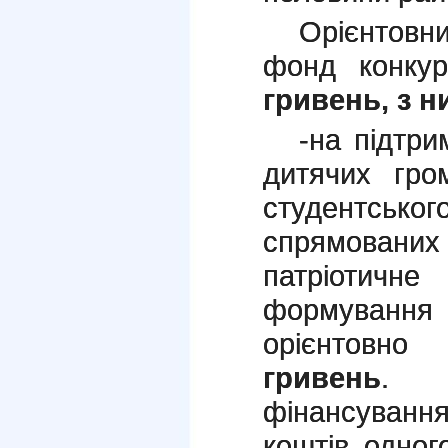
Орієнтовн
фонд конку
гривень, з н
-на підтри
дитячих гром
студентськ
спрямован
патріотичн
формування 
орієнтовно
гривень
. 
фінансуванн
коштів одног