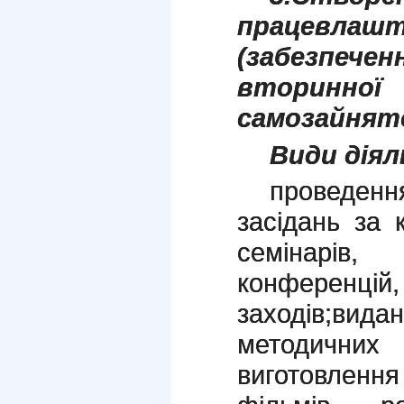
працевла
(забезпе
вторинн
самозайнято
Види діял
проведення
засідань за 
семінарів,
конференці
заходів;вид
методичн
виготовлення