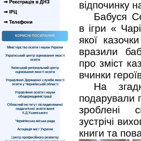
⇒ Реєстрація в ДНЗ
відпочинку н
⇒ ІРЦ
Бабуся С
⇒ Телефони
в ігри « Чар
КОРИСНІ ПОСИЛАННЯ
якої казочк
Міністерство освіти і науки України
вразили ба
Український центр оцінювання якості
освіти
про зміст ка
Київський регіональний центр
вчинки герої
оцінювання якості освіти
Управління Державної служби якості
На згад
освіти у Чернігівській області
Управління освіти і науки
подарували 
облдержадміністрації
Обласний інститут післядипломної
зроблені с
педагогічної освіти імені
К.Д.Ушинського
зустрічі вих
Чернігівська міська рада
Асоціація міст України
книги та пов
Центр професійного розвитку