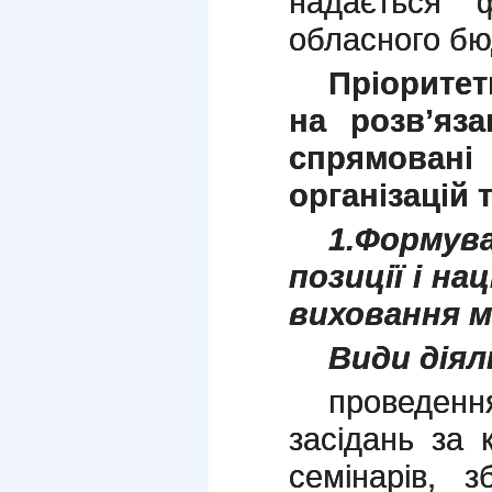
надається 
обласного бю
Пріоритет
на розв’яз
спрямовані
організацій 
1.Форму
позиції і н
виховання м
Види діял
проведення
засідань за 
семінарів, зб