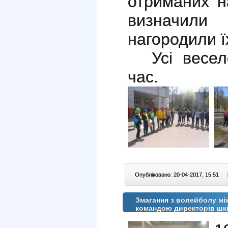
отриманих н
визначил
нагородили 
Усі весе
час.
Опубліковано: 20-04-2017, 15:51
|
Змагання з волейболу мі
командою директорів шкі