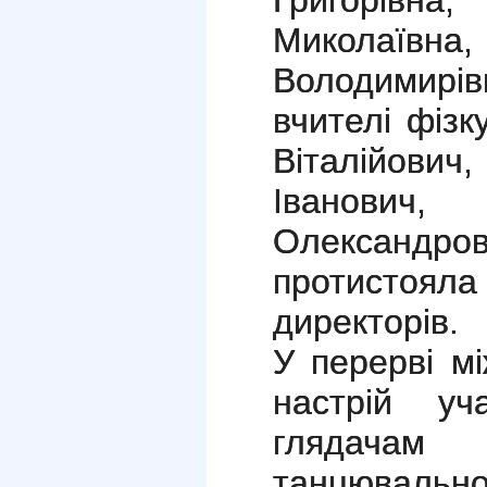
Миколаївна
Володимирі
вчителі фіз
Віталійови
Іванович,
Олексан
протистоя
директорів.
У перерві м
настрій уч
глядачам 
танцювал