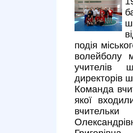
1
б
ш
в
подія місько
волейболу 
учителів 
директорів шк
Команда вчи
якої входил
вчитель
Олександрів
Григорівн