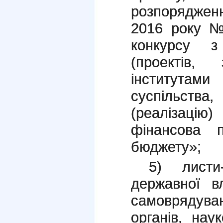
розпорядженн
2016 року 
конкурсу з
(проектів, 
інститута
суспільс
(реалізац
фінансова 
бюджету»;
5) листи-
державної вл
самоврядув
органів, наук