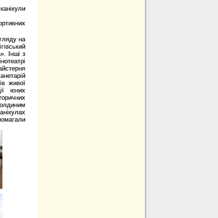
канікули
портивних
огляду на
гівський
. Інші з
нотеатрі
йстерня
анетарій
ів живої
ції юних
торичних
Болдиним
анікулах
помагали