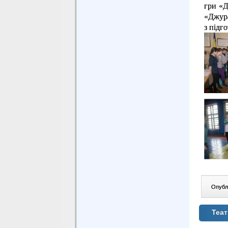
гри «Д
«Джура
з підг
Опублі
Теат