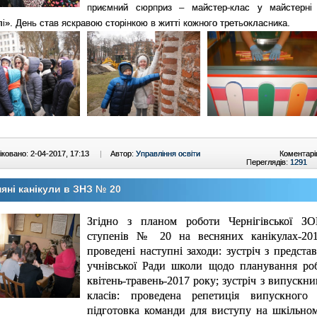
приємний сюрприз – майстер-клас у майстерні
і». День став яскравою сторінкою в житті кожного третьокласника.
ковано: 2-04-2017, 17:13
|
Автор:
Управління освіти
Коментарі
Переглядів:
1291
яні канікули в ЗНЗ № 20
Згідно з планом роботи Чернігівської ЗО
ступенів № 20 на весняних канікулах-20
проведені наступні заходи: зустріч з предст
учнівської Ради школи щодо планування ро
квітень-травень-2017 року; зустріч з випускн
класів: проведена репетиція випускного 
підготовка команди для виступу на шкільном