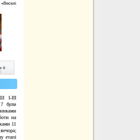
 «Веселі
в:
0
|
Ш І-ІІІ
17 були
авниками
боти на
иками 11
вечора;
у етапі