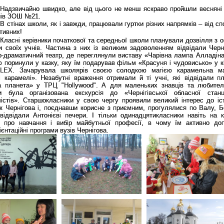
Надзвичайно швидко, але від цього не менш яскраво пройшли весняні 
нів ЗОШ №21.
В стінах школи, як і завжди, працювали гуртки різних напрямків – від с
тивних!
Класні керівники початкової та середньої школи планували дозвілля з 
и своїх учнів. Частина з них із великим задоволенням відвідали Черні
-драматичний театр, де переглянули виставу «Чарівна лампа Алладіна»
 поринули у казку, яку їм подарував фільм «Красуня і чудовисько» у кі
LEX. Зачарувала школярів своєю солодкою магією карамельна ма
 карамелі». Незабутні враження отримали й ті учні, які відвідали пл
а планета» у ТРЦ "Hollywood". А для маленьких знавців та любител
и була організована екскурсія до «Чернігівської обласної стан
лістів». Старшокласники у свою чергу проявили великий інтерес до іс
ок Чернігова і, поєднавши корисне з приємним, прогулялися по Валу, 
відвідали Антонієві печери. І тільки одинадцятикласники навіть на к
 про навчання і вибір майбутньої професії, в чому їм активно до
єнтаційні програми вузів Чернігова.