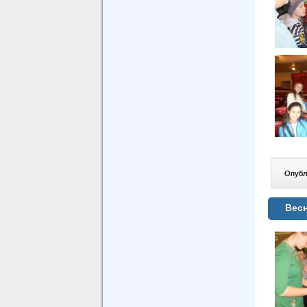
Опублі
Весн