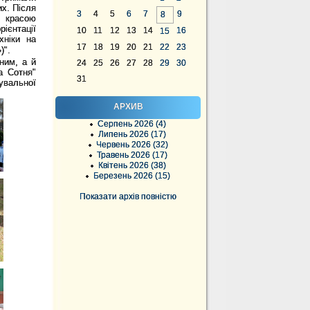
их. Після
3
4
5
6
7
9
8
ь красою
ієнтації
10
11
12
13
14
16
15
хніки на
17
18
19
20
21
22
23
)".
ним, а й
24
25
26
27
28
29
30
а Сотня"
31
увальної
АРХИВ
Серпень 2026 (4)
Липень 2026 (17)
Червень 2026 (32)
Травень 2026 (17)
Квітень 2026 (38)
Березень 2026 (15)
Показати архів повністю