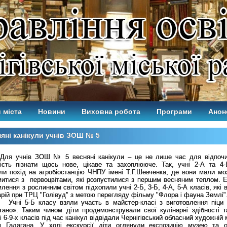
 міста
Новини
Виховна робота
Програми
Анон
яні канікули учнів ЗОШ № 5
Для учнів ЗОШ № 5 весняні канікули – це не лише час для відпочи
ість пізнати щось нове, цікаве та захоплююче. Так, учні 2-А та 4-
ли похід на агробіостанцію ЧНПУ імені Т.Г.Шевченка, де вони мали мо
митися з первоцвітами, які розпустилися з першим весняним теплом. 
лення з рослинним світом підхопили учні 2-Б, 3-Б, 4-А, 5-А класів, які 
рій при ТРЦ "Голівуд" з метою перегляду фільму "Флора і фауна Землі"
-Б класу взяли участь в майстер-класі з виготовлення піци в 
тано». Таким чином діти продемонстрували свої кулінарні здібності т
 6-9-х класів під час канікул відвідали Чернігівський обласний художній 
ія Галагана. У ході екскурсії діти оглянули експозицію музею та 