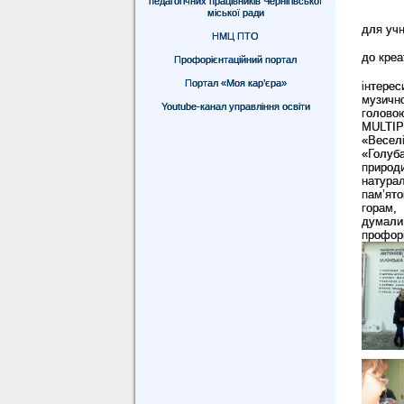
педагогічних працівників Чернігівської
міської ради
для уч
НМЦ ПТО
до креа
Профорієнтаційний портал
Портал «Моя кар’єра»
інтерес
музично
Youtube-канал управління освіти
головою
MULTIP
«Веселі
«Голуб
природ
натура
пам’ят
горам, 
думали
профорі