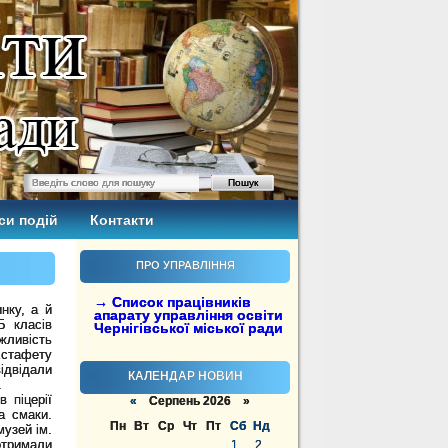
си подій
Контакти
ПРО УПРАВЛІННЯ
→ Список працівників
нку, а й
апарату управління освіти
Б класів
Чернігівської міської ради
жливість
Естафету
відвідали
КАЛЕНДАР НОВИН
.
піцерії
«
Серпень 2026 »
а смаки.
Пн
Вт
Ср
Чт
Пт
Сб
Нд
музей ім.
отримали
1
2