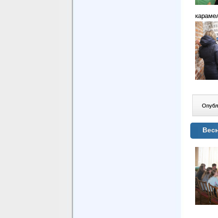
карамел
Опублі
Весн