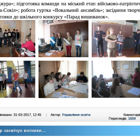
жура»; підготовка команди на міський етап військово-патріоти
-Сокіл»; робота гуртка «Вокальний ансамбль»; засідання творч
отовки до шкільного конкурсу «Парад вишиванок».
ковано: 31-03-2017, 12:45
|
Автор:
Управління освіти
Коментарі
Переглядів:
1659
р засвічує вогники…