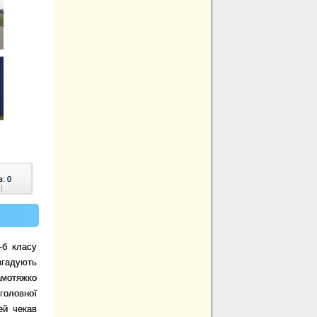
в:
0
|
-б класу
згадують
амотяжко
головної
ей чекав