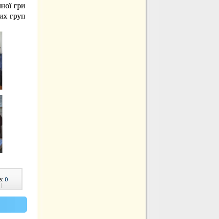
чної гри
их груп
в:
0
|