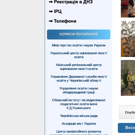
⇒ Реєстрація в ДНЗ
⇒ ІРЦ
⇒ Телефони
КОРИСНІ ПОСИЛАННЯ
Міністерство освіти і науки України
Український центр оцінювання якості
освіти
Київський регіональний центр
оцінювання якості освіти
Управління Державної служби якості
освіти у Чернігівській області
Управління освіти і науки
облдержадміністрації
Обласний інститут післядипломної
педагогічної освіти імені
К.Д.Ушинського
Опублі
Чернігівська міська рада
Асоціація міст України
Весн
Центр професійного розвитку