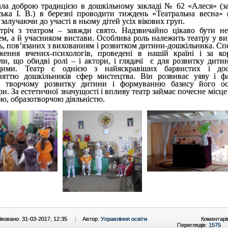
ала доброю традицією в дошкільному закладі № 62 «Алеся» (за
ька І. В.) в березні проводити тиждень «Театральна весна» (
, залучаючи до участі в ньому дітей усіх вікових груп.
стріч з театром – завжди свято. Надзвичайно цікаво бути не
ем, а й учасником вистави. Особлива роль належить театру у в
ь, пов’язаних з вихованням і розвитком дитини-дошкільника. Сп
ження вчених-психологів, проведені в нашій країні і за ко
ли, що обидві ролі – і актори, і глядачі є для розвитку дити
щими. Театр є однією з найяскравіших барвистих і дос
няттю дошкільників сфер мистецтва. Він розвиває уяву і фа
є творчому розвитку дитини і формуванню базису його ос
ри. За естетичної значущості і впливу театр займає почесне місце
ю, образотворчою діяльністю.
ковано: 31-03-2017, 12:35
|
Автор:
Управління освіти
Коментарі
Переглядів:
1575