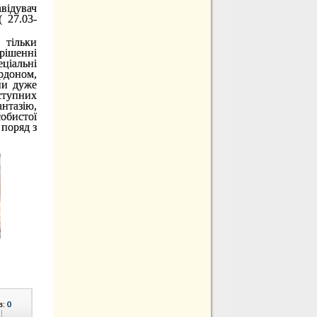
відувач
 27.03-
 тільки
ирішенні
еціальні
рдоном,
ни дуже
тупних
нтазію,
обистої
 поряд з
в:
0
|