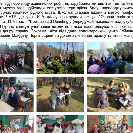
я від перегляду живописних робіт, як зарубіжних митців, так і вітчизнян
ин музею учні здійснили екскурсію територією Валу, насолоджуючис
турних пам'яток рідного міста. Школярі старшої школи з метою профор
али ЧНТУ, де учні 10-А класу прослухали лекцію "Основи робототе
", а 11-й клас – "Воркшоп з 3-
D
printing
-
y
(«придумай, накресли, надрукуй»
Під час канікул учні нашої школи не тільки насолоджувались прекрас
и добру справу. Зокрема, діти відвідала волонтерський центр "Жіноч
орони Майдану Чернігівщини та допомогли волонтерам у плетінні маск