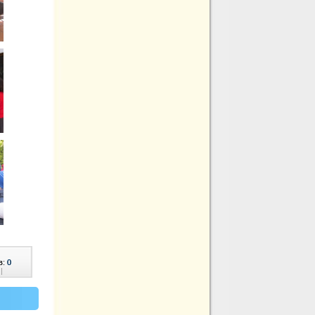
в:
0
|