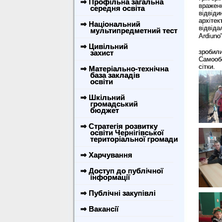
⇒ Профільна загальна
враженн
середня освіта
відвід
архітек
⇒ Національний
відвід
мультипредметний тест
Ardiuno
⇒ Цивільний
зробил
захист
Самооб
сітки.
⇒ Матеріально-технічна
база закладів
освіти
⇒ Шкільний
громадський
бюджет
⇒ Стратегія розвитку
освіти Чернігівської
територіальної громади
⇒ Харчування
⇒ Доступ до публічної
інформації
⇒ Публічні закупівлі
⇒ Вакансії