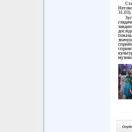
Ст
Неговс
31.03)
Зу
глядач
завдан
дослід
показа
значу
сприй
сприя
культу
музико
Опублі