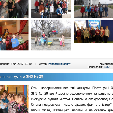
ковано: 3-04-2017, 11:10
|
Автор:
Управління освіти
Коментарі
Переглядів:
1382
яні канікули в ЗНЗ № 29
Ось і завершилися весняні канікули. Проте учні 3
ЗНЗ № 29 ще й досі із задоволенням та радістю 
екскурсію рідним містом. Невтомна екскурсовод С
Олена повідомила чимало цікавих фактів з історії 
площі міста, П’ятницької церкви. А на останок діт