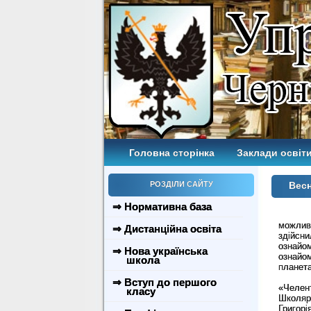
Головна сторінка
Заклади освіти
РОЗДІЛИ САЙТУ
Весн
⇒ Нормативна база
можлив
⇒ Дистанційна освіта
здійсни
ознайо
⇒ Нова українська
ознайом
школа
планета
Учні 5
⇒ Вступ до першого
«Челен
класу
Школярі
Григор