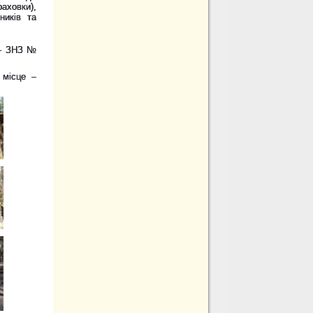
аховки),
ників та
 – ЗНЗ №
І місце –