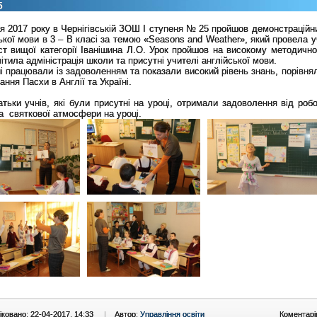
5
ня 2017 року в Чернігівській ЗОШ І ступеня № 25 пройшов демонстраційн
ької мови в 3 – В класі за темою «Seasons and Weather», який провела 
т вищої категорії Іванішина Л.О. Урок пройшов на високому методичном
ітила адміністрація школи та присутні учителі англійської мови.
рацювали із задоволенням та показали високий рівень знань, порівнял
ання Пасхи в Англії та Україні.
 учнів, які були присутні на уроці, отримали задоволення від робо
а святкової атмосфери на уроці.
ковано: 22-04-2017, 14:33
|
Автор:
Управління освіти
Коментарі