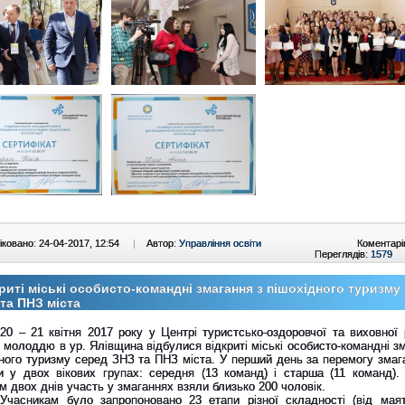
ковано: 24-04-2017, 12:54
|
Автор:
Управління освіти
Коментарі
Переглядів:
1579
риті міські особисто-командні змагання з пішохідного туризму
та ПНЗ міста
20 – 21 квітня 2017 року у Центрі туристсько-оздоровчої та виховної 
і молоддю в ур. Ялівщина відбулися відкриті міські особисто-командні з
ного туризму серед ЗНЗ та ПНЗ міста. У перший день за перемогу змаг
и у двох вікових групах: середня (13 команд) і старша (11 команд).
м двох днів участь у змаганнях взяли близько 200 чоловік.
Учасникам було запропоновано 23 етапи різної складності (від мая