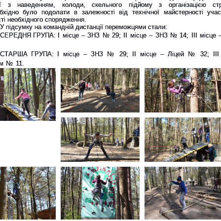
ої з наведенням, колоди, скельного підйому з організацією стр
бхідно було подолати в залежності від технічної майстерності учас
ті необхідного спорядження.
У підсумку на командній дистанції переможцями стали:
СЕРЕДНЯ ГРУПА:
І місце – ЗНЗ № 29;
ІІ місце – ЗНЗ № 14;
ІІІ місце
СТАРША ГРУПА:
І місце – ЗНЗ № 29;
ІІ місце – Ліцей № 32;
ІІ
ум № 11.