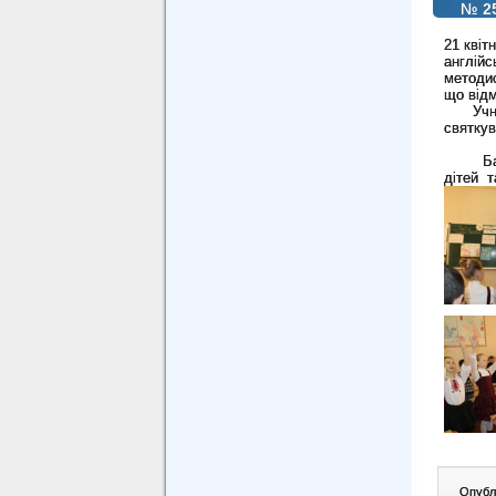
№ 2
21 квіт
англійс
методис
що відм
Учні п
святкув
Батьки
дітей т
Опублі