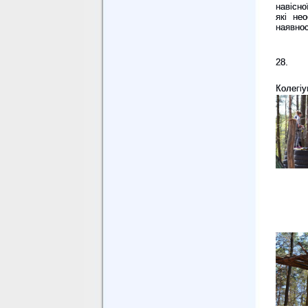
навісн
які
нео
наявнос
28.
Колегі