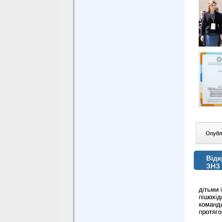
Опублі
Відк
ЗНЗ 
дітьми 
пішохід
команд
протяго