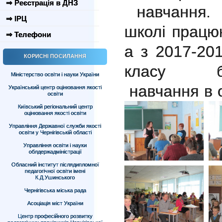
⇒ Реєстрація в ДНЗ
навчання
⇒ ІРЦ
школі
працю
⇒ Телефони
а з 2017-201
КОРИСНІ ПОСИЛАННЯ
класу
Міністерство освіти і науки України
навчання в 
Український центр оцінювання якості
освіти
Київський регіональний центр
оцінювання якості освіти
Управління Державної служби якості
освіти у Чернігівській області
Управління освіти і науки
облдержадміністрації
Обласний інститут післядипломної
педагогічної освіти імені
К.Д.Ушинського
Чернігівська міська рада
Асоціація міст України
Центр професійного розвитку