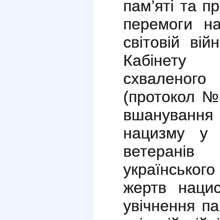
пам’яті та п
перемоги н
світовій вій
Кабінету 
схваленого
(протокол №
вшанування
нацизму у Д
ветеранів
українсько
жертв нацис
увічнення па