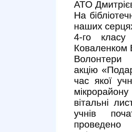
АТО Дмитріє
На бібліоте
наших серця
4-го класу
Коваленком 
Волонтери 
акцію «Подар
час якої уч
мікрорайону
вітальні лис
учнів поч
проведено т