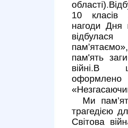
області).
Відб
10 класів 
нагоди Дня 
відбулася 
пам’ятаємо
пам'ять заги
війні.
В шкі
оформлено
«Незгасаючи
Ми пам’я
трагедією дл
Світова вій