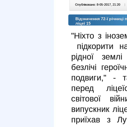
Опубліковано: 8-05-2017, 21:20
|
Відзначення 72-ї річниці
ліцеї 15
"Ніхто з інозе
підкорити н
рідної земл
безлічі герої
подвиги," - 
перед ліцеї
світової ві
випускник ліц
приїхав з Лу