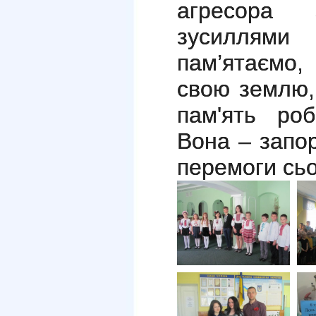
агресора 
зусиллями 
пам’ятаємо,
свою землю,
пам'ять ро
Вона – запо
перемоги сьо