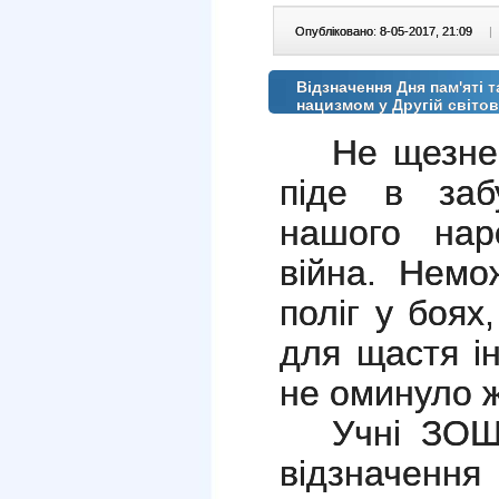
Опубліковано: 8-05-2017, 21:09
|
Відзначення Дня пам'яті т
нацизмом у Другій світов
Не щезне 
піде в заб
нашого нар
війна. Немо
поліг у боях
для щастя і
не оминуло жо
Учні ЗО
відзначен