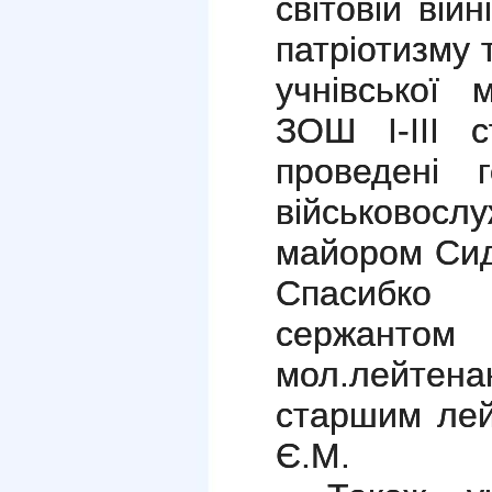
світовій вій
патріотизму 
учнівської 
ЗОШ І-ІІІ 
проведені 
військовос
майором Сид
Спасибко
сержантом
мол.лейтен
старшим ле
Є.М.