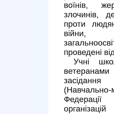
воїнів, же
злочинів, д
проти людян
війни, 
загальноос
проведені ві
Учні шко
ветеранами
засідання
(Навчальн
Федераці
організац