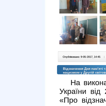
Опубліковано: 9-05-2017, 14:45
|
Відзначення Дня пам’яті т
нацизмом у Другій світов
На викон
України від
«Про відзна