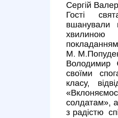
Сергій Валер
Гості свя
вшанували п
хвилино
покладанням
М. М.Попуде
Володимир С
своїми спо
класу, відв
«
Вклоняєм
солдатам», а
з радістю сп