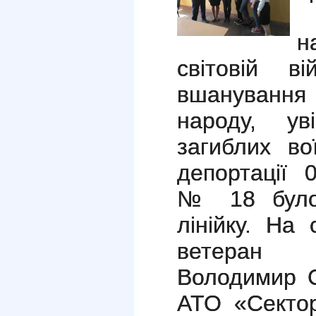
р
н
світовій 
вшанування 
народу, ув
загиблих во
депортації 
№ 18 було 
лінійку. На
ветеран 
Володимир С
АТО «Секто