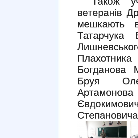
Також у
ветеранів Др
мешкають в
Татарчука 
Лишневсько
Плахотника
Богданова 
Бруя Олек
Артамон
Євдокимович
Степанович