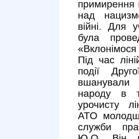
примирення й
над нацизм
війні. Для 
була провед
«Вклонімося
Під час ліні
події Друг
вшанували 
народу в т
урочисту лі
АТО молодши
служби пра
Ю.О. Він в