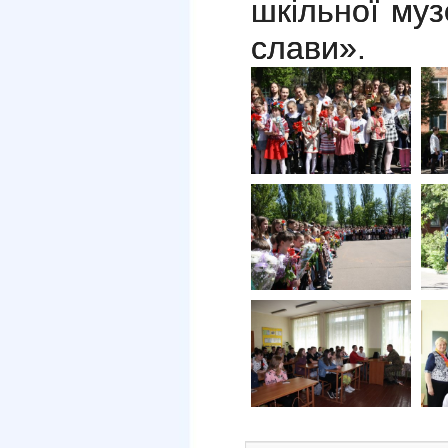
шкільної муз
слави».