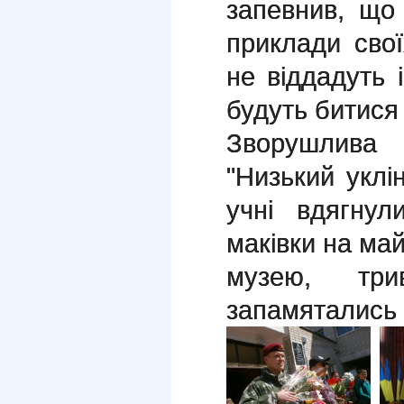
запевнив, що 
приклади своїх
не віддадуть і
будуть битися 
Зворушлива
"Низький уклі
учні вдягнул
маківки на май
музею, три
запамятались 