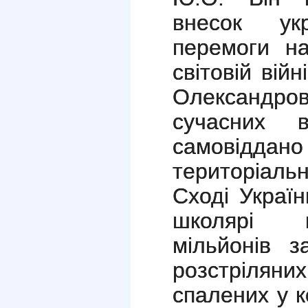
внесок ук
перемоги н
світовій вій
Олександ
сучасних в
самовід
територіальн
Сході Украї
школярі в
мільйонів з
розстріляни
спалених у 