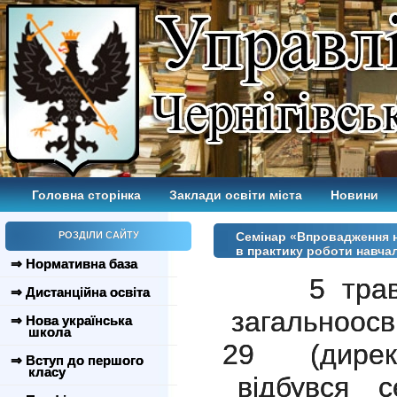
Головна сторінка
Заклади освіти міста
Новини
РОЗДІЛИ САЙТУ
Семінар «Впровадження н
в практику роботи навча
⇒ Нормативна база
5 травня
⇒ Дистанційна освіта
загальноосв
⇒ Нова українська
школа
29
(дире
⇒ Вступ до першого
класу
відбувся с