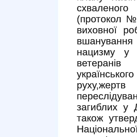
схваленого
(протокол №
виховної ро
вшанування
нацизму у Д
ветеранів
українсь
руху,же
переслідува
загиблих у Д
також утвер
Національно