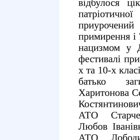
відбулося ці
патріотичної
приурочен
примирення і 
нацизмом у Д
фестивалі при
х та 10-х клас
батько за
Харитонова С
Костянтинови
АТО Старче
Любов Іванівн
АТО Лобод