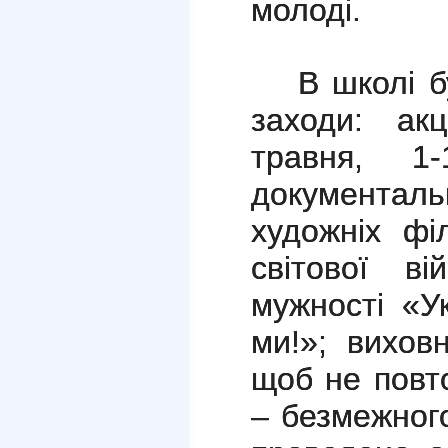
молоді.
В школі б
заходи: ак
травня
, 1-
докуме
художніх фі
світової ві
мужності «У
ми!»; вихов
щоб не повт
– безмежного