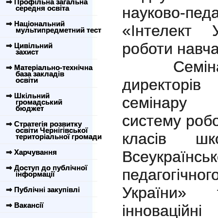
⇒ Профільна загальна
середня освіта
науково-пе
⇒ Національний
«Інтелект 
мультипредметний тест
роботи навч
⇒ Цивільний
захист
Семінар б
⇒ Матеріально-технічна
база закладів
освіти
директорів
⇒ Шкільний
семінару 
громадський
бюджет
систему робо
⇒ Стратегія розвитку
освіти Чернігівської
класів шк
територіальної громади
⇒ Харчування
Всеукраї
⇒ Доступ до публічної
педагогічно
інформації
України»
⇒ Публічні закупівлі
⇒ Вакансії
інновацій