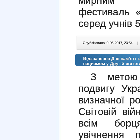
мирним н
фестиваль
серед учнів 5
Опубліковано: 9-05-2017, 23:54
|
Відзначення Дня пам’яті т
нацизмом у Другій світов
З метою 
подвигу Укр
визначної ро
Світовій вій
всім борц
увічнення 