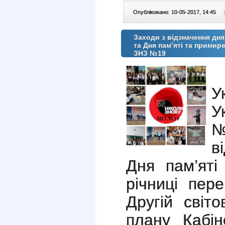
Опубліковано: 10-05-2017, 14:45
|
Заходи з відзначення дня
та Дня пам’яті та примир
ЗНЗ №19
У
У
в
Дня пам’яті
річниці пер
Другій світо
плану Кабін