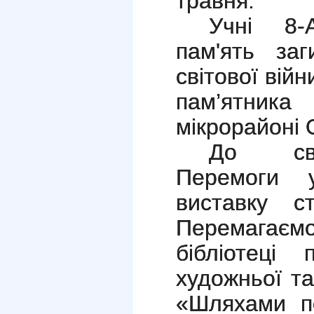
травня.
Учні 8-
пам'ять за
світової вій
пам’ятник
мікрорайоні 
До свя
Перемоги 
виставку ст
Перемагаємо
бібліотеці 
художньої та
«Шляхами п