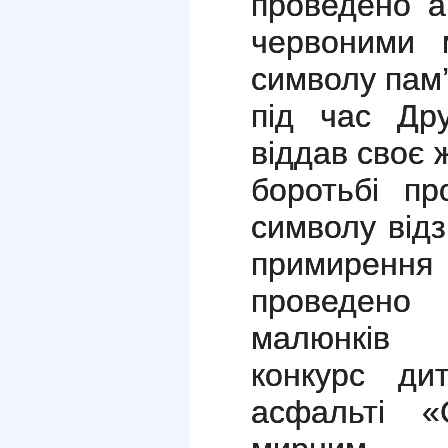
проведено а
червоними 
символу пам’
під час Дру
віддав своє 
боротьбі про
символу відз
примиренн
проведено
малюнків 
конкурс д
асфальті «