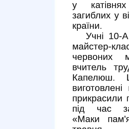
у катівнях
загиблих у в
країни.
Учні 10-
майстер-кл
червоних м
вчитель тру
Капелюш. Ц
виготовлені
прикрасили г
під час за
«Маки пам'я