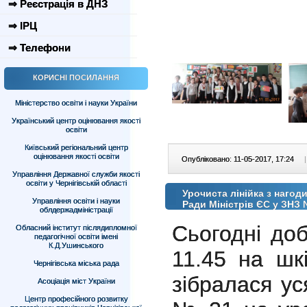
⇒ Реєстрація в ДНЗ
⇒ ІРЦ
⇒ Телефони
КОРИСНІ ПОСИЛАННЯ
Міністерство освіти і науки України
Український центр оцінювання якості
освіти
Київський регіональний центр
оцінювання якості освіти
Опубліковано: 11-05-2017, 17:24
|
Управління Державної служби якості
освіти у Чернігівській області
Урочиста лінійка з нагод
Управління освіти і науки
Ради Міністрів ЄС у ЗНЗ
облдержадміністрації
Сьогодні до
Обласний інститут післядипломної
педагогічної освіти імені
К.Д.Ушинського
11.45 на шк
Чернігівська міська рада
зібралася у
Асоціація міст України
Центр професійного розвитку