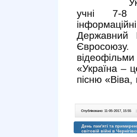
У
учні 7-8 
інформаційн
Державний 
Євросоюзу
відеофільм
«Україна – 
пісню «Віва,
Опубліковано: 11-05-2017, 15:55
|
День пам'яті та примирен
світовій війні в Чернігів