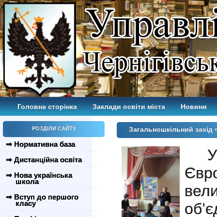
Головна сторінка
Заклади освіти міста
Новини
РОЗДІЛИ САЙТУ
Загальношкільний захід
⇒ Нормативна база
⇒ Дистанційна освіта
Євр
⇒ Нова українська
школа
вел
⇒ Вступ до першого
класу
об’