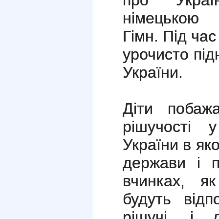
про Украї
німецькою 
Гімн. Під ча
урочисто пі
України.
Діти побаж
рішучості 
України в як
держави і п
вчинках, як
будуть відп
рішучі, і