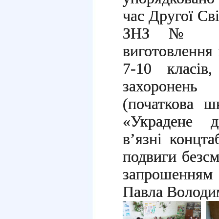
час Другої Сві
ЗНЗ № 13,
виготовлення 
7-10 класів
захоронен
(початкова ш
«Украдене д
в’язні концта
подвиги безсм
запрошенням
Павла Володи