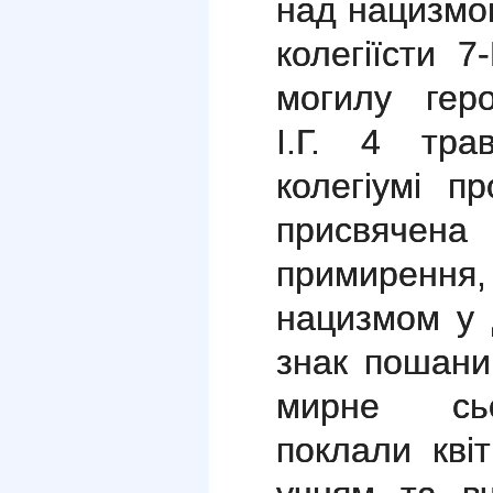
над нацизмом
колегіїсти 
могилу геро
І.Г.
4 тра
колегіумі пр
присвячен
примирення
нацизмом у Д
знак пошани
мирне сьог
поклали кві