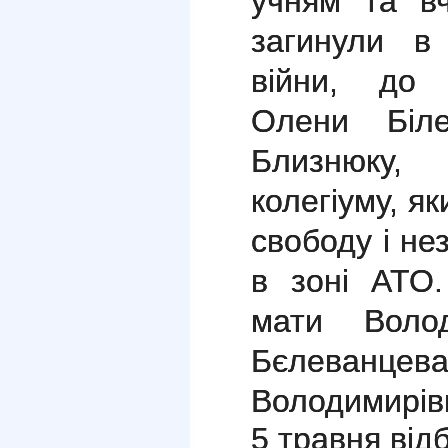
учням та вч
загинули в 
війни, до 
Олени Біл
Близнюку
колегіуму, як
свободу і не
в зоні АТО
мати Воло
Бєлева
Володимирі
5 травня
від