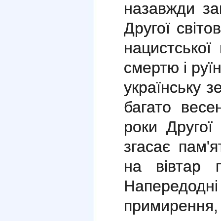
назавжди за
Другої світо
нацистської
смертю і руї
українську 
багато весе
роки Другої 
згасає пам'я
на вівтар 
Напередод
примирення,