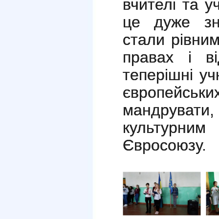
вчителі та у
це дуже зн
стали рівни
правах і в
теперішні уч
європейсь
мандруват
культурни
Євросоюзу.