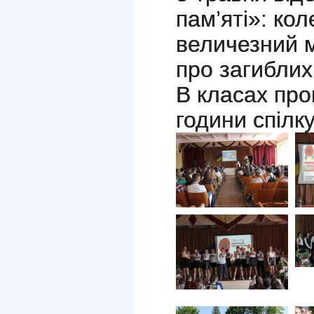
пам’яті»: кол
величезний м
про загиблих 
В класах про
години спілк