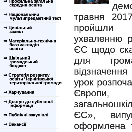
⇒ Профільна загальна
дем
середня освіта
травня 20
⇒ Національний
мультипредметний тест
пройшли з
⇒ Цивільний
захист
ухваленню р
⇒ Матеріально-технічна
база закладів
ЄС щодо ска
освіти
для гром
⇒ Шкільний
громадський
бюджет
відзначенн
⇒ Стратегія розвитку
освіти Чернігівської
урок розпоча
територіальної громади
Європи
⇒ Харчування
загальношкі
⇒ Доступ до публічної
інформації
ЄС», випущ
⇒ Публічні закупівлі
оформлена т
⇒ Вакансії