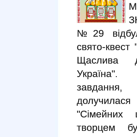
М
З
№29
відб
свято
-квест
"
Щаслива 
Україн
завдання
,
к
долучилася
"Сімейних 
творцем б