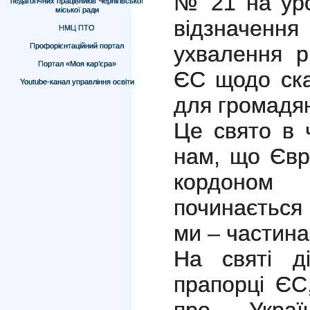
№ 21 на уро
педагогічних працівників Чернігівської
міської ради
відзначен
НМЦ ПТО
Профорієнтаційний портал
ухвалення р
Портал «Моя кар’єра»
ЄС щодо ска
Youtube-канал управління освіти
для громадян
Це свято в 
нам, що Євр
кордоно
починається 
ми – частина
На святі д
прапорці ЄС,