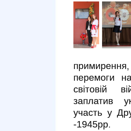
примиренн
перемоги н
світовій в
заплатив у
участь у Дру
-1945рр.
Мі