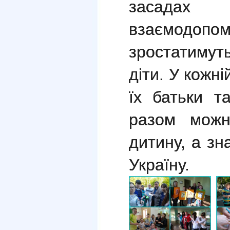
засадах
взаємодо
зростати
мут
діти.
У
кожні
їх батьки т
разом можн
дитину, а
зна
Україну.