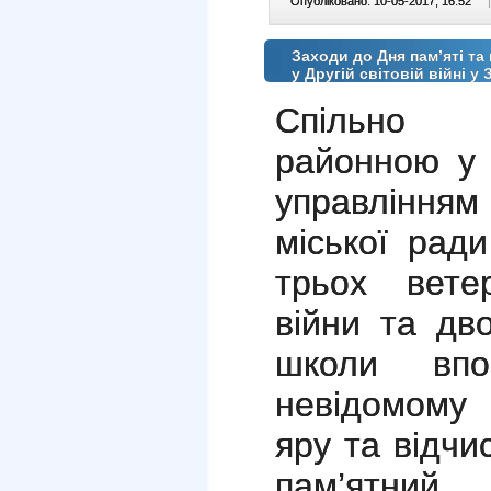
Опубліковано: 10-05-2017, 16:52
|
Заходи до Дня пам’яті та
у Другій світовій війні у
Спільно і
районною у 
управлінням
міської рад
трьох ветер
війни та дв
школи впор
невідомому
яру та відчи
пам’ятний