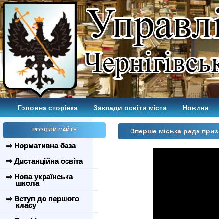
Головна сторінка
Заклади освіти міста
Новини
РОЗДІЛИ САЙТУ
Вперше міська рада приз
⇒ Нормативна база
⇒ Дистанційна освіта
⇒ Нова українська
школа
⇒ Вступ до першого
класу