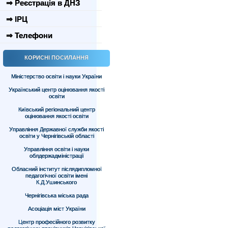
⇒ Реєстрація в ДНЗ
⇒ ІРЦ
⇒ Телефони
КОРИСНІ ПОСИЛАННЯ
Міністерство освіти і науки України
Український центр оцінювання якості
освіти
Київський регіональний центр
оцінювання якості освіти
Управління Державної служби якості
освіти у Чернігівській області
Управління освіти і науки
облдержадміністрації
Обласний інститут післядипломної
педагогічної освіти імені
К.Д.Ушинського
Чернігівська міська рада
Асоціація міст України
Центр професійного розвитку