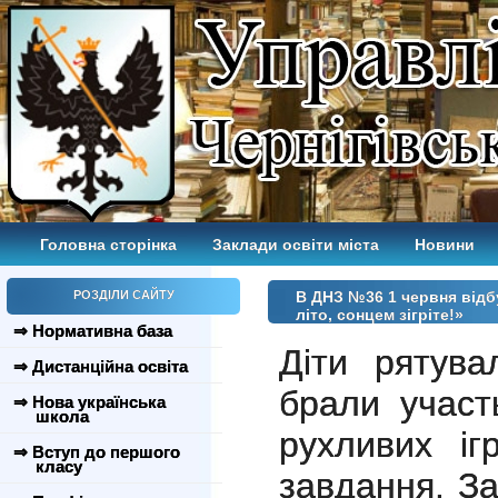
Головна сторінка
Заклади освіти міста
Новини
РОЗДІЛИ САЙТУ
В ДНЗ №36 1 червня відб
літо, сонцем зігріте!»
⇒ Нормативна база
Діти рятува
⇒ Дистанційна освіта
брали участ
⇒ Нова українська
школа
рухливих іг
⇒ Вступ до першого
класу
завдання. З