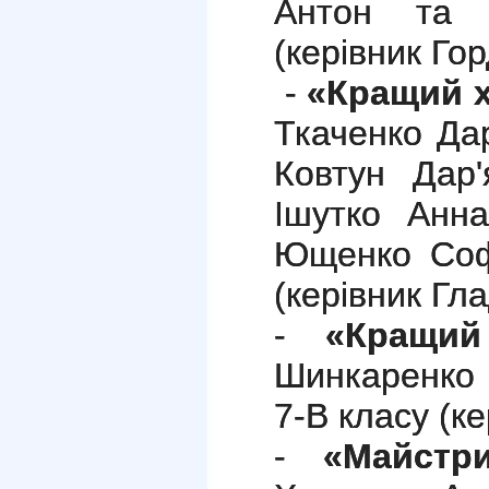
Антон та
(керівник Горд
-
«Кращий х
Ткаченко Дар
Ковтун Дар'
Ішутко Анна
Ющенко Софі
(керівник Гл
-
«Кращий
Шинкаренко
7-В класу (к
-
«Майстр