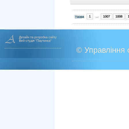
Назад
1
...
1007
1008
Дизайн та розробка сайту
Веб-студія "Паутинка"
© Управління о