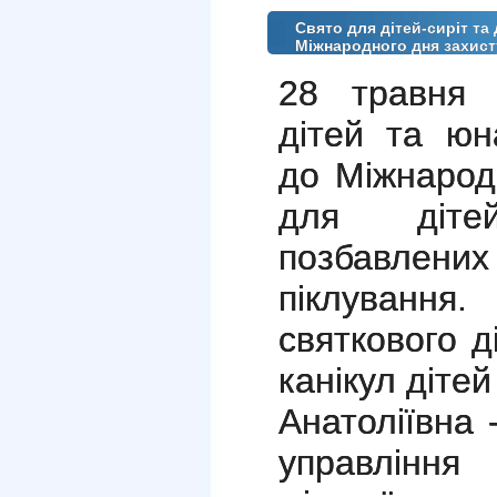
Свято для дітей-сиріт та
Міжнародного дня захист
28 травня 
дітей та юн
до Міжнарод
для дітей
позбавлен
піклуванн
святкового д
канікул діте
Анатоліївна 
управління 