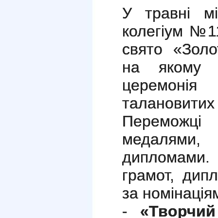
У травні мі
колегіум №1
свято «Золо
на якому 
церемон
талановити
Переможці
медалям
дипломами.
грамот, дип
за номінація
-
«Творчий