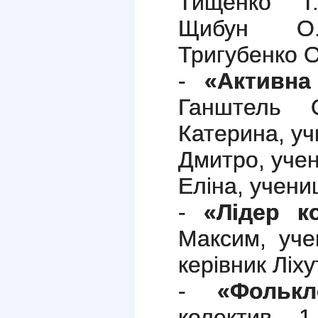
Тищенко Т.
Щибун О.В
Тригубенко О
-
«Активна
Ганштель О
Катерина, уч
Дмитро, учен
Еліна, учени
-
«Лідер к
Максим, уче
керівник Ліху
-
«Фолькл
колектив 1