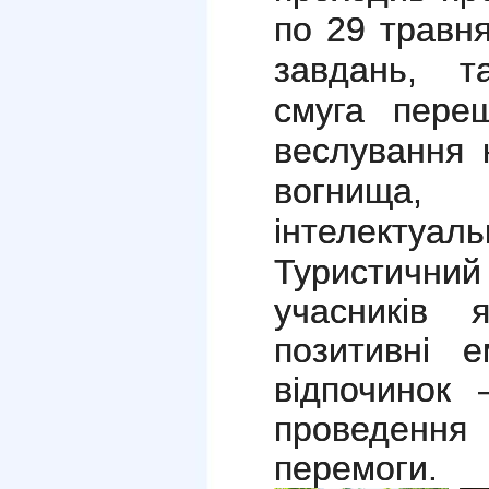
по 29 травн
завдань, та
смуга переш
веслування н
вогнища
інтелектуальн
Туристичний
учасників 
позитивні е
відпочинок 
проведення 
перемоги.