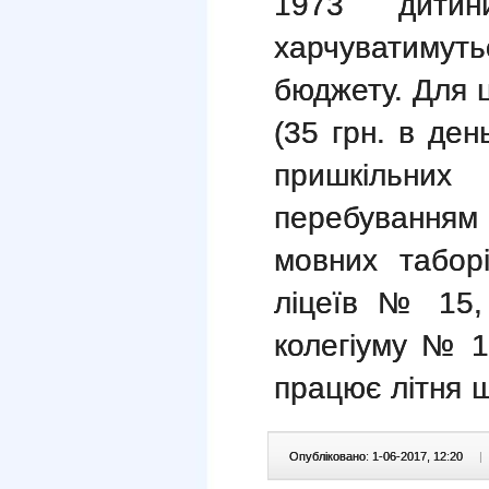
1973 дитини
харчуватиму
бюджету. Для ц
(35 грн. в ден
пришкільни
перебуванням
мовних табо
ліцеїв № 15
колегіуму № 1
працює літня 
Опубліковано: 1-06-2017, 12:20
|