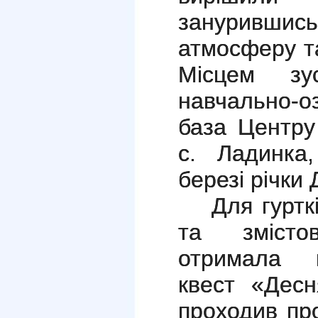
зануривш
атмосферу т
Місцем зу
навчально-
база Центр
с. Ладинка
березі річки 
Для гуртк
та змісто
отримала н
квест «Десн
проходив про