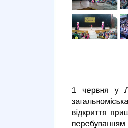
1 червня
у Л
загальноміс
відкриття при
перебування