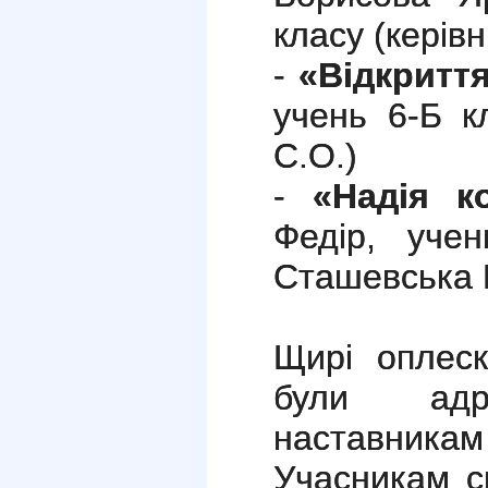
класу (керів
-
«Відкритт
учень 6-Б к
С.О.)
-
«Надія к
Федір, учен
Сташевська В
Щирі оплеск
були адре
наставника
Учасникам с