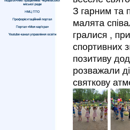
педагогічних працівників Чернігівської
міської ради
З гарним та 
НМЦ ПТО
Профорієнтаційний портал
малята співа
Портал «Моя кар’єра»
гралися , пр
Youtube-канал управління освіти
спортивних 
позитиву дода
розважали д
святкову атм