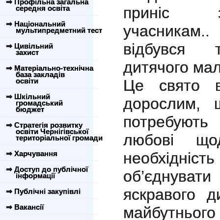
⇒ Профільна загальна
середня освіта
приніс з
⇒ Національний
учасникам.
мультипредметний тест
відбувся т
⇒ Цивільний
захист
дитячого мал
⇒ Матеріально-технічна
база закладів
освіти
Це свято в
⇒ Шкільний
дорослим, щ
громадський
бюджет
потребують
⇒ Стратегія розвитку
освіти Чернігівської
любові що
територіальної громади
⇒ Харчування
необхідніст
⇒ Доступ до публічної
об’єднува
інформації
яскравого д
⇒ Публічні закупівлі
⇒ Вакансії
майбутнього