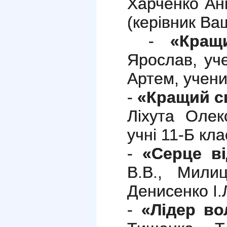
Харченко Ан
(керівник Ва
-
«Кращ
Ярослав, уч
Артем, учени
-
«Кращий с
Ліхута Олек
учні 11-Б кла
-
«Серце в
В.В., Милиц
Денисенко І.
-
«Лідер во