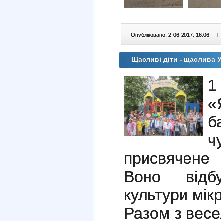
Опубліковано: 2-06-2017, 16:06
|
Щасливі діти - щаслива У
1
«
б
присвячене
Воно відб
культури мік
Разом з весе