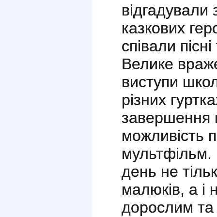
відгадували 
казкових геро
співали пісн
Велике враж
виступи школ
різних гуртк
завершення 
можливість 
мультфільм.
день не тіль
малюків, а і
дорослим та