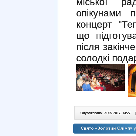
міської ра
опікунами п
концерт "Теп
що підготув
після закінч
солодкі под
Опубліковано: 29-05-2017, 14:27
|
Cвято «Золотий Олімп» у