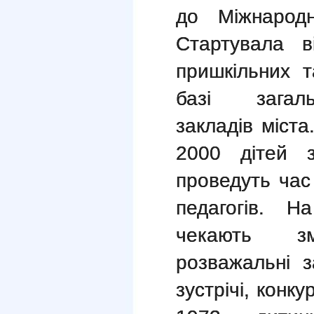
до
Міжнародн
Стартувала в
пришкільних 
базі загаль
закладів міст
2000 дітей 
проведуть час
педагогів. Н
чекають зм
розважальні за
зустрічі, конку