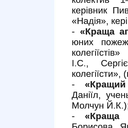
керівник Пив
«Надія», кер
-
«Краща аг
юних пожеж
колегіїстів
І.С., Сергі
колегіїсти», 
-
«Кращий
Даніїл, уче
Молчун Й.К.)
-
«Краща 
Борисова Я