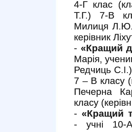
4-Г клас (к
Т.Г.) 7-В к
Милиця Л.Ю.
керівник Ліху
-
«Кращий д
Марія, учени
Редчиць С.І.
7 – В класу 
Печерна Ка
класу (керівн
-
«Кращий т
- учні 10-