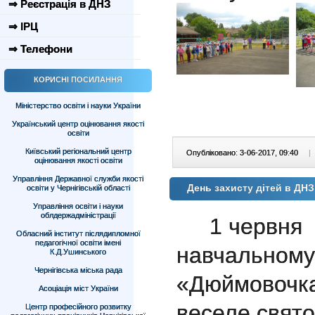
⇒ Реєстрація в ДНЗ
⇒ ІРЦ
⇒ Телефони
КОРИСНІ ПОСИЛАННЯ
Міністерство освіти і науки України
Український центр оцінювання якості
освіти
Київський регіональний центр
Опубліковано: 3-06-2017, 09:40
|
оцінювання якості освіти
Управління Державної служби якості
День захисту дітей в Д
освіти у Чернігівській області
Управління освіти і науки
облдержадміністрації
1 червня
Обласний інститут післядипломної
педагогічної освіти імені
навчальному
К.Д.Ушинського
Чернігівська міська рада
«Дюймовочка»
Асоціація міст України
веселе свято
Центр професійного розвитку