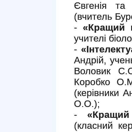
Євгенія та
(вчитель Бур
-
«Кращий 
учителі біоло
-
«Інтелекту
Андрій, учен
Воловик С.О
Коробко О.М
(керівники А
О.О.);
-
«Кращий
(класний ке