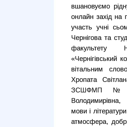
вшановуємо рідн
онлайн захід на 
участь учні сь
Чернігова та сту
факультету На
«Чернігівський к
вітальним слов
Хропата Світлан
ЗСШФМП №12
Володимирівна,
мови і літератур
атмосфера, добр