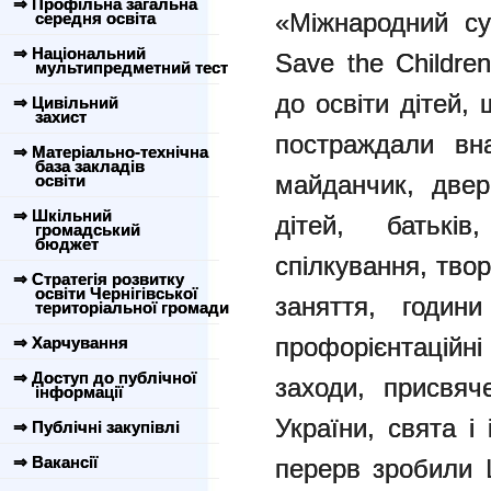
⇒ Профільна загальна
«Міжнародний су
середня освіта
⇒ Національний
Save the Childr
мультипредметний тест
до освіти дітей,
⇒ Цивільний
захист
постраждали вна
⇒ Матеріально-технічна
база закладів
майданчик, двер
освіти
⇒ Шкільний
дітей, батькі
громадський
бюджет
спілкування, твор
⇒ Стратегія розвитку
освіти Чернігівської
заняття, години
територіальної громади
профорієнтаційні
⇒ Харчування
⇒ Доступ до публічної
заходи, присвяч
інформації
України, свята і
⇒ Публічні закупівлі
⇒ Вакансії
перерв зробили 