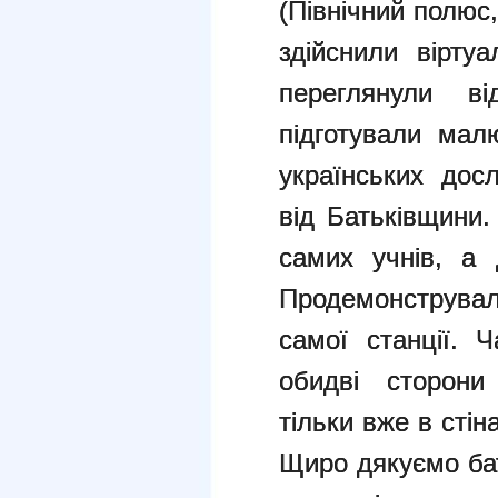
(Північний полюс
здійснили вірту
переглянули в
підготували мал
українських дос
від Батьківщини.
самих учнів, а 
Продемонструвал
самої станції. 
обидві сторони
тільки вже в стін
Щиро дякуємо бат