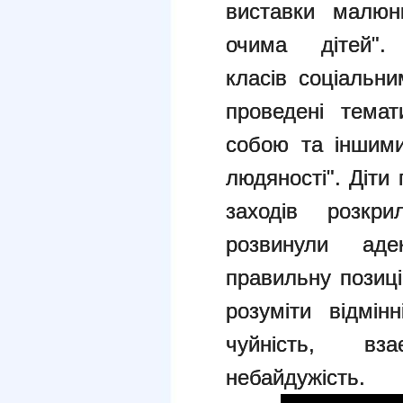
виставки
малюнк
очима дітей
класів
соціальни
проведені тема
собою та іншими
людяності".
Діти 
заходів розкр
розвинули аде
правильну
позиц
розуміти відмі
чуйність, вз
небайдужість.