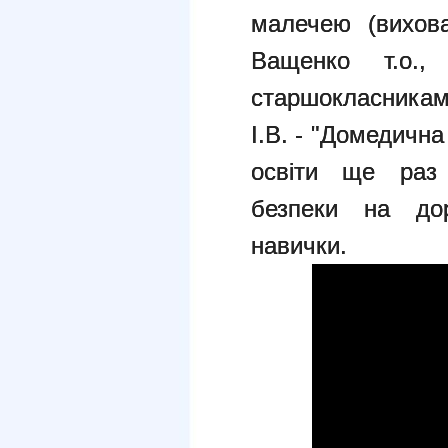
малечею (вихова
Ващенко т.о.,
старшокласниками
І.В. - "Домедичн
освіти ще раз 
безпеки на дор
навички.