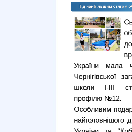
Під найбільшим стягом о
Сь
об
д
вр
України мала ч
Чернігівської за
школи I-III ст
профілю №12.
Особливим подар
найголовнішого д
України та "Коб