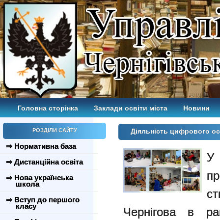
Головна сторінка
Заклади освіти міста
Новини
РОЗДІЛИ САЙТУ
Діяльність цифрового о
⇒ Нормативна база
У
⇒ Дистанційна освіта
пр
⇒ Нова українська
школа
с
⇒ Вступ до першого
класу
Чернігова в ра