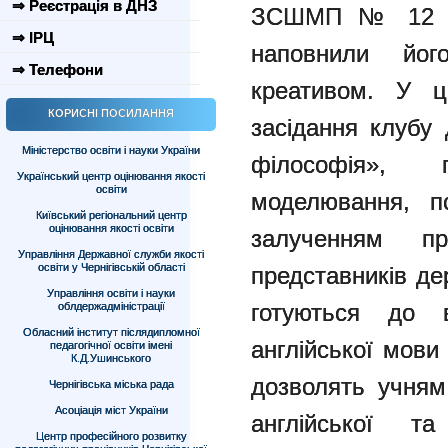
⇒ Реєстрація в ДНЗ
ЗСШМП № 12 та 
⇒ ІРЦ
наповнили йо
⇒ Телефони
креативом. У ц
КОРИСНІ ПОСИЛАННЯ
засідання клубу
Міністерство освіти і науки України
філософія», гу
Український центр оцінювання якості
освіти
моделювання, пс
Київський регіональний центр
оцінювання якості освіти
залученням про
Управління Державної служби якості
освіти у Чернігівській області
представників де
Управління освіти і науки
готуються до в
облдержадміністрації
Обласний інститут післядипломної
англійської мови
педагогічної освіти імені
К.Д.Ушинського
дозволять учням
Чернігівська міська рада
Асоціація міст України
англійської т
Центр професійного розвитку