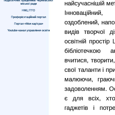
педагогічних працівників Чернігівської
найсучаснішій ме
міської ради
НМЦ ПТО
Інноваційний
Профорієнтаційний портал
оздоблений, напо
Портал «Моя кар’єра»
видів творчої д
Youtube-канал управління освіти
освітній простір
бібліотечкою 
вчитися, творити
свої таланти і пр
малюючи, граючи
задоволенням. Ос
є для всіх, хт
гаджетів і потр