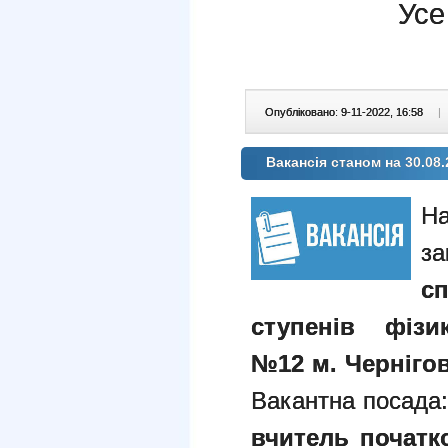
Усе
Опубліковано: 9-11-2022, 16:58
|
Вакансія станом на 30.08.
На
з
с
ступенів фізи
№12 м. Черніго
Вакантна посада
вчитель початко