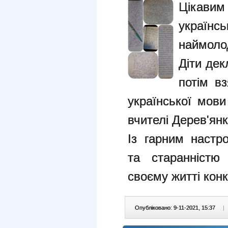
Цікави
українс
наймол
Діти дек
потім вз
української мови
вчителі Дерев'ян
Із гарним настр
та старанністю
своєму житті конк
Опубліковано: 9-11-2021, 15:37
|