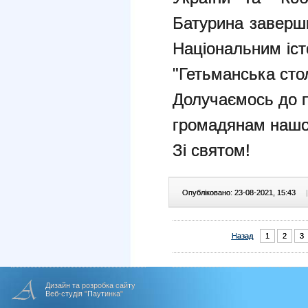
Батурина заверш
Національним іст
"Гетьманська сто
Долучаємось до 
громадянам нашо
Зі святом!
Опубліковано: 23-08-2021, 15:43
|
Назад
1
2
3
Дизайн та розробка сайту
Веб-студія "Паутинка"