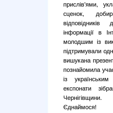
прислів’ями, укл
сценок, доби
відповідників 
інформації в Ін
молодшим із вик
підтримували одн
вишукана презент
познайомила учасн
із українськи
експонати зібр
Чернігівщини.
Єднаймося!