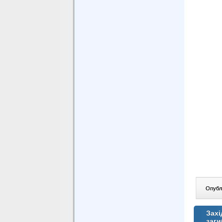
Опублі
Захі
заги