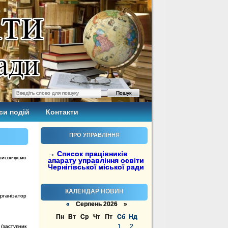
си подій
Контакти
ПРО УПРАВЛІННЯ
→ Список працівників
рисвячуємо
апарату управління освіти
Чернігівської міської ради
КАЛЕНДАР НОВИН
рганізатор
«
Серпень 2026 »
Пн
Вт
Ср
Чт
Пт
Сб
Нд
1
2
 (заступник