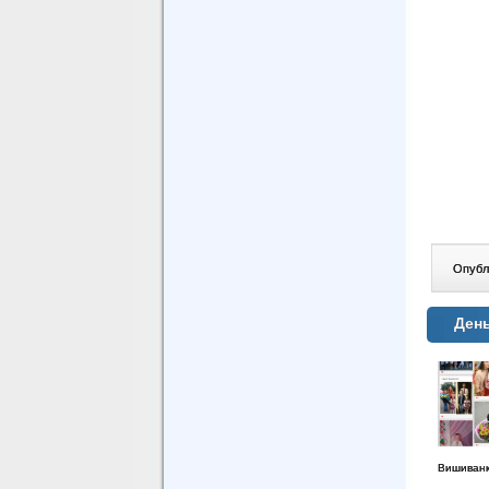
Опублі
Ден
Вишиванка