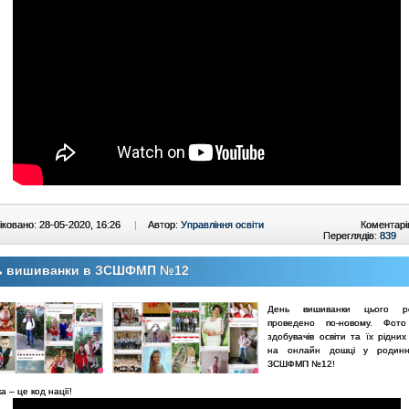
ковано: 28-05-2020, 16:26
|
Автор:
Управління освіти
Коментарі
Переглядів:
839
ь вишиванки в ЗСШФМП №12
День вишиванки цього р
проведено по-новому. Фото 
здобувачів освіти та їх рідни
на онлайн дошці у родин
ЗСШФМП №12!
 – це код нації!