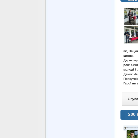
від Наці
школи.
Директор 
роки Сина
молоді і
Денис Чер
Присутні 
Герої не 
Опублі
200 