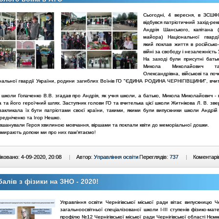
Сьогодні, 4 вересня, в ЗС
відбувся патріотичний захід-рекв
Андрія Шанського, капітана 
майора) Національної гварді
який поклав життя в російсько-
війні за свободу і незалежність 
На заході були присутні батьк
Микола Миколайович т
Олександрівна, військові та по
ональної гвардії України, родини загиблих Воїнів ГО "ЄДИНА РОДИНА ЧЕРНІГІВЩИНИ", вчите
школи Гопаченко В.В. згадав про Андрія, як учня школи, а батько, Микола Миколайович - 
 та його героїчний шлях. Заступник голови ГО та вчителька цієї школи Житнікова Л. В. зв
 закликала їх бути патріотами своєї країни, такими, якими були випускники школи Андрій
едніченко та Ігор Нешко.
вшанували Героя хвилиною мовчання, віршами та поклали квіти до меморіальної дошки.
вмирають допоки ми про них пам'ятаємо!
ковано: 4-09-2020, 20:08
|
Автор:
Управління освіти
Переглядів:
737
|
Коментарі
балів з фізики на ЗНО - 2020!
Управління освіти Чернігівської міської ради вітає випускницю Че
загальноосвітньої спеціалізованої школи I-III ступенів фізико-ма
профілю №12 Чернігівської міської ради Чернігівської області Нєм