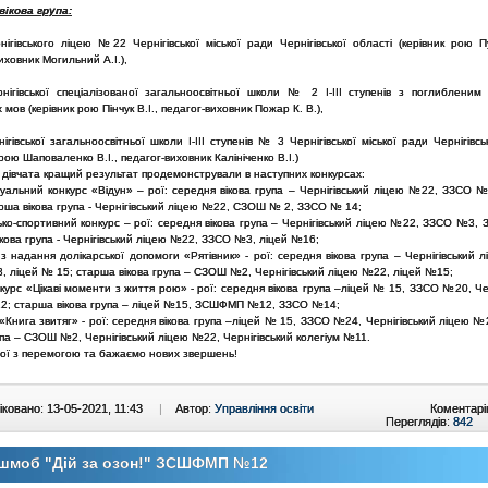
ікова група:
нігівського ліцею №22 Чернігівської міської ради Чернігівської області (керівник рою П
иховник Могильний А.І.),
рнігівської спеціалізованої загальноосвітньої школи № 2 І-ІІІ ступенів з поглибленим
 мов (керівник рою Пінчук В.І., педагог-виховник Пожар К. В.),
нігівської загальноосвітньої школи І-ІІІ ступенів № 3 Чернігівської міської ради Чернігівсь
 рою Шаповаленко В.І., педагог-виховник Калініченко В.І.)
 дівчата кращий результат продемонстрували в наступних конкурсах:
туальний конкурс «Відун» – рої: середня вікова група – Чернігівський ліцею №22, ЗЗСО №
рша вікова група - Чернігівський ліцею №22, СЗОШ № 2, ЗЗСО № 14;
ько-спортивний конкурс – рої: середня вікова група – Чернігівський ліцею №22, ЗЗСО №3,
кова група - Чернігівський ліцею №22, ЗЗСО №3, ліцей №16;
 з надання долікарської допомоги «Рятівник» - рої: середня вікова група – Чернігівський
, ліцей № 15; старша вікова група – СЗОШ №2, Чернігівський ліцею №22, ліцей №15;
курс «Цікаві моменти з життя рою» - рої: середня вікова група –ліцей № 15, ЗЗСО №20, Че
2; старша вікова група – ліцей №15, ЗСШФМП №12, ЗЗСО №14;
 «Книга звитяг» - рої: середня вікова група –ліцей № 15, ЗЗСО №24, Чернігівський ліцею 
упа – СЗОШ №2, Чернігівський ліцею №22, Чернігівський колегіум №11.
рої з перемогою та бажаємо нових звершень!
ковано: 13-05-2021, 11:43
|
Автор:
Управління освіти
Коментарі
Переглядів:
842
шмоб "Дій за озон!" ЗСШФМП №12