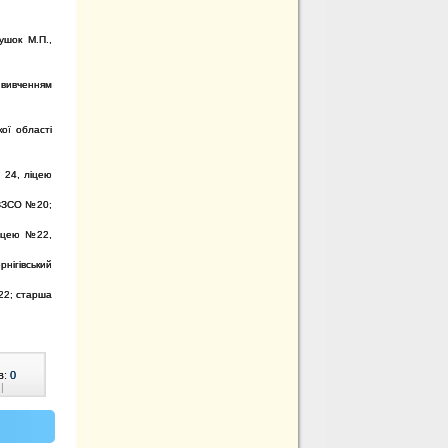
ушок М.П.,
 вивченням
кої області
 24, ліцею
 ЗЗСО №20;
 ліцею №22,
рнігівський
№22; старша
в:
0
|