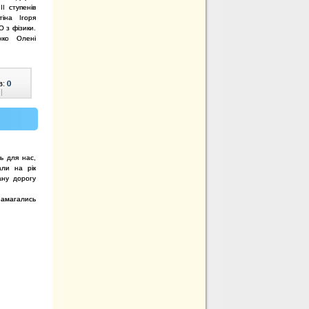
ІІ ступенів
тіна Ігоря
О з фізики.
нко Олені
в:
0
|
ь для нас,
али на рік
ану дорогу
намагались