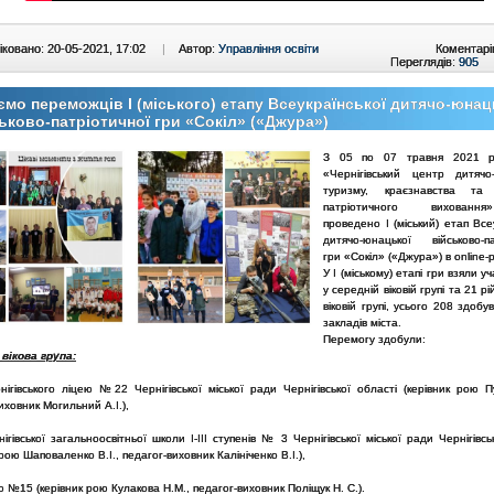
ковано: 20-05-2021, 17:02
|
Автор:
Управління освіти
Коментарі
Переглядів:
905
ємо переможців І (міського) етапу Всеукраїнської дитячо-юнац
ьково-патріотичної гри «Сокіл» («Джура»)
З 05 по 07 травня 2021 
«Чернігівський центр дитячо
туризму, краєзнавства та в
патріотичного вихован
проведено І (міський) етап Все
дитячо-юнацької військово-па
гри «Сокіл» («Джура») в online-
У I (міському) етапі гри взяли у
у середній віковій групі та 21 р
віковій групі, усього 208 здобув
закладів міста.
Перемогу здобули:
вікова група:
нігівського ліцею №22 Чернігівської міської ради Чернігівської області (керівник рою П
иховник Могильний А.І.),
нігівської загальноосвітньої школи І-ІІІ ступенів № 3 Чернігівської міської ради Чернігівсь
 рою Шаповаленко В.І., педагог-виховник Калініченко В.І.),
ею №15 (керівник рою Кулакова Н.М., педагог-виховник Поліщук Н. С.).