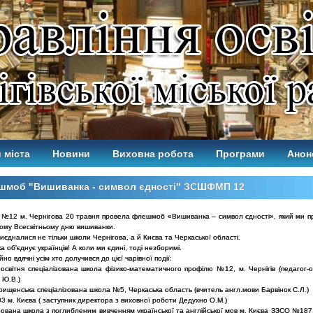
 міста
Новини
Виховна робота
Програми
Анон
шмоб "Вишиванка - символ єдності" ЗСШФМП 12
12 м. Чернігова 20 травня провела флешмоб «Вишиванка – символ єдності», який ми п
ному Всесвітньому дню вишиванки.
иєдналися не тільки школи Чернігова, а й Києва та Черкаської області.
 об'єднує українців! А коли ми єдині, тоді незборимі.
но вдячні усім хто долучився до цієї чарівної події:
оосвітня спеціалізована школа фізико-математичного профілю №12, м. Чернігів (педагог-о
 Ю.В.)
ищенська спеціалізована школа №5, Черкаська область (вчитель англ.мови Барвінок С.Л.)
 м. Києва ( заступник директора з виховної роботи Дедухно О.М.)
зована школа з поглибленим вивченням української та англійської мов м. Києва ЗЗСО №187