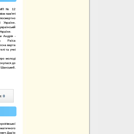
ШФМП № 12
ієм пам'яті
(посмертно
ї України,
українській
України.
и Андрія -
а Раїса
чесна варта
лі та учні
про молоді
ернулася до
 Шанський,
в:
0
рнігівської
тематичного
кевич Дар’ю