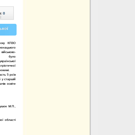
в:
0
|
ької
року КПЗО
-юнацького
ійськово-
ня» було
української
тріотичної
режимі.
часть 5 роїв
ій у старшій
ачів освіти
ушок М.П.,
кої області