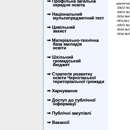
⇒ Профільна загальна
директора
середня освіта
-ЗЗСО №35
-ЗЗСО №30
⇒ Національний
-ЗОШ №4, 
мультипредметний тест
-НРЦ №1, м
-ЗЗСО №28
⇒ Цивільний
-ЗОШ №27,
захист
-ЗОШ №36,
⇒ Матеріально-технічна
база закладів
освіти
⇒ Шкільний
громадський
бюджет
⇒ Стратегія розвитку
освіти Чернігівської
територіальної громади
⇒ Харчування
⇒ Доступ до публічної
інформації
⇒ Публічні закупівлі
⇒ Вакансії