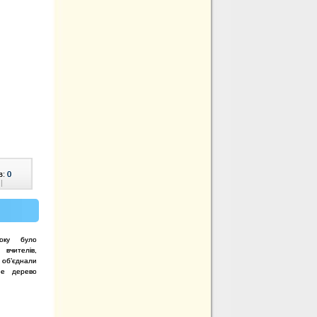
в:
0
|
оку було
вчителів,
х об’єднали
не дерево