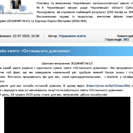
Олегівну та випускника Чернігівської загальноосвітньої школи І-І
№6 Чернігівської міської ради Чернігівської області Субо
Леонідовича, які отримали найвищий результат (200 балів) на ЗН
Висловлюємо подяку їх педагогам, вчителям фізики Іове
рівні (ЗСШФМП №12) та Бурлаці Ларисі Вікторівні (ЗОШ №6).
ковано: 22-07-2020, 16:30
|
Автор:
Управління освіти
Коментарі
Переглядів:
893
йн свято «Останнього дзвоника»
Шановні випускники ЗСШФМП №12!
 в нашій школі радісне і одночасно сумне свято «Останнього дзвоника». Він продзвенит
ючи той факт, що ми завершили навчальний рік, здобули певний багаж знань і ст
ими. Востаннє продзвенить він для вас, наші одинадцятикласники, і покличе у незвід
ого.
тували для вас онлайн останній дзвоник. В цьому відео (
https://youtu.be/lqOS2wmJJbk
) 
и і передати вам усі хвилювання, почуття незабутнього свята «Останнього дзвоника».
 день, 29 травня 2020 року, стане для вас, випускники, дійсно незабутнім!