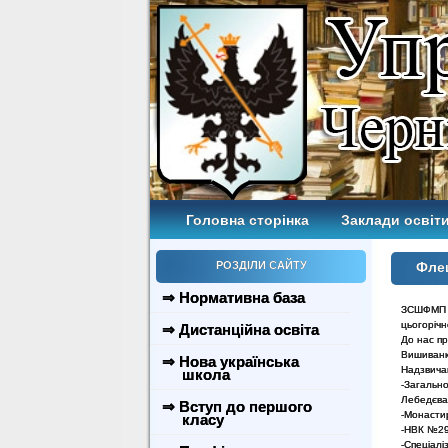
Головна сторінка
Заклади освіти
РОЗДІЛИ САЙТУ
Фле
⇒ Нормативна база
ЗСШФМП №
цьогоріч
⇒ Дистанційна освіта
До нас пр
Вишиванка
⇒ Нова українська
Надзвичай
школа
-Загальн
Лебедєва
⇒ Вступ до першого
-Монастир
класу
-НВК №293
-Спеціалі