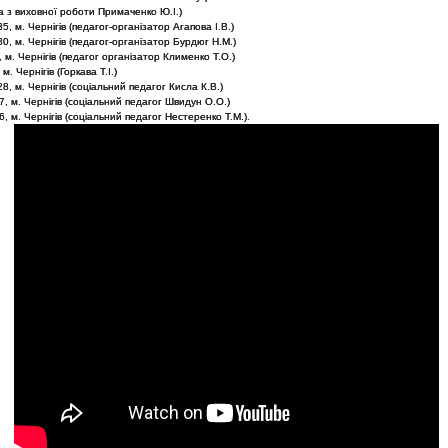
 з виховної роботи Примаченко Ю.І.)
, м. Чернігів (педагог-організатор Агапова І.В.)
, м. Чернігів (педагог-організатор Бурдюг Н.М.)
м. Чернігів (педагог організатор Клименко Т.О.)
. Чернігів (Горкава Т.І.)
, м. Чернігів (соціальний педагог Кисла К.В.)
 м. Чернігів (соціальний педагог Швидун О.О.)
 м. Чернігів (соціальний педагог Нестеренко Т.М.).