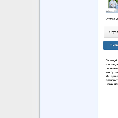
Олександ
Опублі
Онла
Сьогодні
констату
доросліш
майбутнь
Ми підго
відтворит
Нехай цей