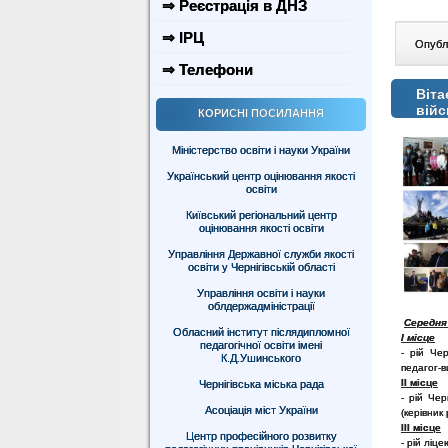
⇒ Реєстрація в ДНЗ
⇒ ІРЦ
Опублі
⇒ Телефони
Віта
війс
КОРИСНІ ПОСИЛАННЯ
Міністерство освіти і науки України
Український центр оцінювання якості
освіти
Київський регіональний центр
оцінювання якості освіти
Управління Державної служби якості
освіти у Чернігівській області
Управління освіти і науки
облдержадміністрації
Середня 
Обласний інститут післядипломної
І місце
педагогічної освіти імені
- рій Чер
К.Д.Ушинського
педагог-в
ІІ місце
Чернігівська міська рада
- рій Чер
Асоціація міст України
(керівник
І
II
місце
Центр професійного розвитку
- рій ліц