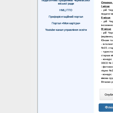
педагогічних працівників Чернігівської
Старша в
міської ради
І місце
НМЦ ПТО
- рій Чер
педагог-в
Профорієнтаційний портал
ІІ місце
- рій Че
Портал «Моя кар’єра»
іноземних
І
II
місце
Youtube-канал управління освіти
- рій Чер
(керівник
Юнаки та
- інтелек
№15; ста
- туристс
старша ві
- конкурс
ЗЗСО № 3
- фотокон
ліцею №2
- конкурс
вікова гр
Вітаємо 
Опублі
Фле