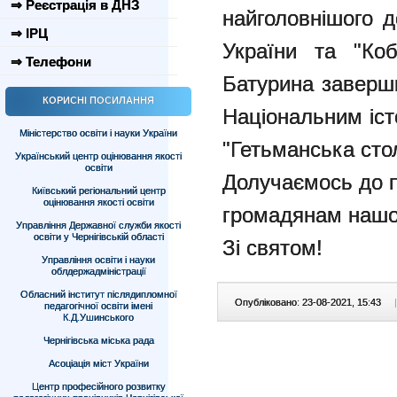
⇒ Реєстрація в ДНЗ
найголовнішого д
⇒ ІРЦ
України та "Коб
⇒ Телефони
Батурина заверш
КОРИСНІ ПОСИЛАННЯ
Національним іст
Міністерство освіти і науки України
"Гетьманська сто
Український центр оцінювання якості
освіти
Долучаємось до 
Київський регіональний центр
оцінювання якості освіти
громадянам нашо
Управління Державної служби якості
освіти у Чернігівській області
Зі святом!
Управління освіти і науки
облдержадміністрації
Обласний інститут післядипломної
Опубліковано: 23-08-2021, 15:43
|
педагогічної освіти імені
К.Д.Ушинського
Чернігівська міська рада
Асоціація міст України
Центр професійного розвитку