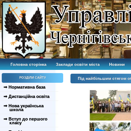
Головна сторінка
Заклади освіти міста
Новини
РОЗДІЛИ САЙТУ
Під найбільшим стягом о
⇒ Нормативна база
⇒ Дистанційна освіта
⇒ Нова українська
школа
⇒ Вступ до першого
класу