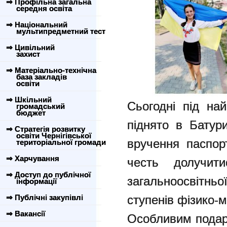
⇒ Профільна загальна
середня освіта
⇒ Національний
мультипредметний тест
⇒ Цивільний
захист
⇒ Матеріально-технічна
база закладів
освіти
⇒ Шкільний
Сьогодні під на
громадський
бюджет
піднято в Батури
⇒ Стратегія розвитку
освіти Чернігівської
вручення паспор
територіальної громади
⇒ Харчування
честь долучити
⇒ Доступ до публічної
загальноосвітньо
інформації
⇒ Публічні закупівлі
ступенів фізико-
⇒ Вакансії
Особливим подар