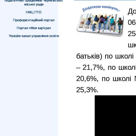
педагогічних працівників Чернігівської
міської ради
До
НМЦ ПТО
Профорієнтаційний портал
06
Портал «Моя кар’єра»
25
Youtube-канал управління освіти
шк
батьків) по школ
– 21,7%,
по школ
20,6%,
по школі
25,3%
.