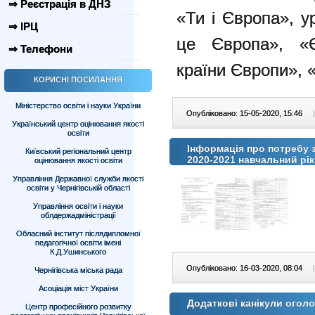
⇒ Реєстрація в ДНЗ
«Ти і Європа», у
⇒ ІРЦ
це Європа», «Є
⇒ Телефони
країни Європи»,
КОРИСНІ ПОСИЛАННЯ
Міністерство освіти і науки України
Опубліковано: 15-05-2020, 15:46
|
Український центр оцінювання якості
освіти
Інформація про потребу з
Київський регіональний центр
2020-2021 навчальний рі
оцінювання якості освіти
Управління Державної служби якості
освіти у Чернігівській області
Управління освіти і науки
облдержадміністрації
Обласний інститут післядипломної
педагогічної освіти імені
К.Д.Ушинського
Опубліковано: 16-03-2020, 08:04
|
Чернігівська міська рада
Асоціація міст України
Додаткові канікули огол
Центр професійного розвитку