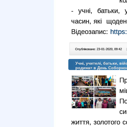
ко
-
учні, батьки, 
часин, я
кі щоден
Відеозапис:
http
Опубліковано: 23-01-2020, 09:42
|
Учні, учителі, батьки, в
родина» в День Соборнос
П
мі
По
си
життя, золотого с