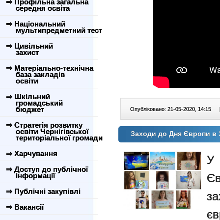
⇒ Профільна загальна
середня освіта
⇒ Національний
мультипредметний тест
⇒ Цивільний
захист
⇒ Матеріально-технічна
база закладів
освіти
⇒ Шкільний
громадський
бюджет
Опубліковано: 21-05-2020, 14:15
|
⇒ Стратегія розвитку
освіти Чернігівської
Заходи до Дня Європи в 
територіальної громади
⇒ Харчування
У
⇒ Доступ до публічної
інформації
Єв
⇒ Публічні закупівлі
за
⇒ Вакансії
єв