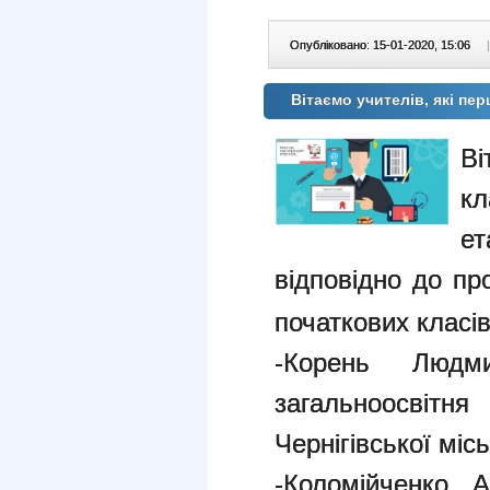
Опубліковано: 15-01-2020, 15:06
|
Вітаємо учителів, які п
В
кл
ет
відповідно до пр
початкових класів
-Корень Людми
загальноосвітн
Чернігівської місь
-Коломійченко А