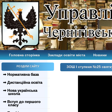
Головна сторінка
Заклади освіти міста
Новини
РОЗДІЛИ САЙТУ
ЗОШ І ступеня №25 свят
⇒ Нормативна база
⇒ Дистанційна освіта
⇒ Нова українська
школа
⇒ Вступ до першого
класу