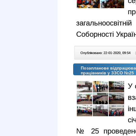
с
п
загальноосвітні
Соборності Украї
Опубліковано: 22-01-2020, 09:54
|
Позапланове відпрацюван
працівників у ЗЗСО №25
У 
вз
ін
сі
№ 25 проведено