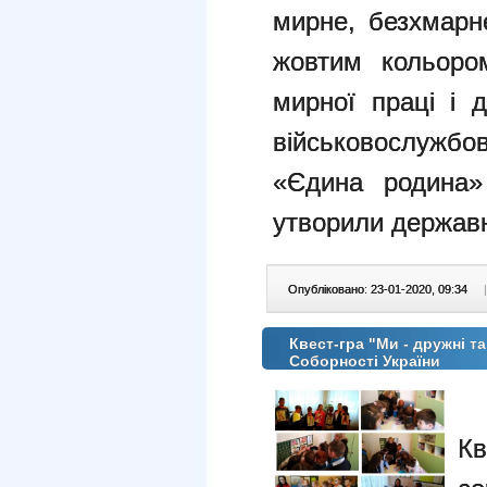
мирне, безхмарн
жовтим кольоро
мирної праці і д
військовослужб
«Єдина родина»
утворили державн
Опубліковано: 23-01-2020, 09:34
|
Квест-гра "Ми - дружні та
Соборності України
Кв