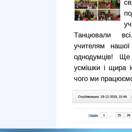
св
по
у
Танцювали всі
учителям нашої
однодумців! Ще
усмішки і щира і
чого ми працюєм
Опубліковано: 19-12-2019, 15:46
|
Назад
1
...
25
26