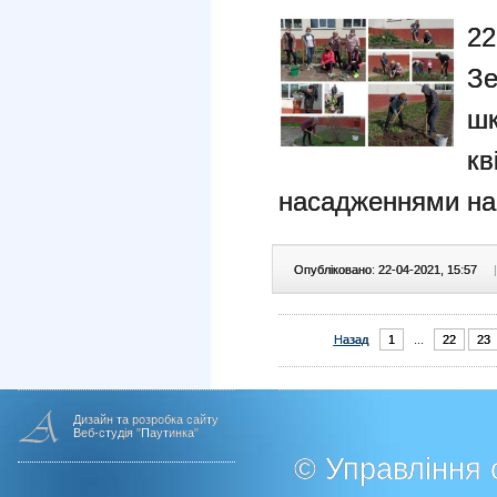
22
З
шк
к
насадженнями на 
Опубліковано: 22-04-2021, 15:57
|
Назад
1
...
22
23
Дизайн та розробка сайту
Веб-студія "Паутинка"
© Управління о