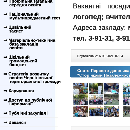
⇒ Профільна загальна
Вакантні поса
середня освіта
⇒ Національний
логопед; вчител
мультипредметний тест
Адреса закладу:
м
⇒ Цивільний
захист
тел. 3-91-31, 3-91
⇒ Матеріально-технічна
база закладів
освіти
Опубліковано: 6-09-2021, 07:34
|
⇒ Шкільний
громадський
бюджет
Свято Першого дзвоника д
⇒ Стратегія розвитку
"Сторінками Незалежнос
освіти Чернігівської
територіальної громади
⇒ Харчування
⇒ Доступ до публічної
інформації
⇒ Публічні закупівлі
⇒ Вакансії