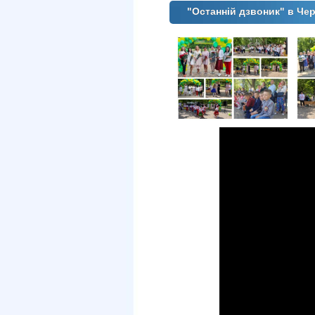
"Останній дзвоник" в Чер