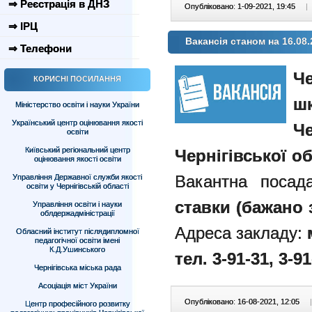
⇒ Реєстрація в ДНЗ
Опубліковано: 1-09-2021, 19:45
|
⇒ ІРЦ
Вакансія станом на 16.08.
⇒ Телефони
Че
КОРИСНІ ПОСИЛАННЯ
шк
Міністерство освіти і науки України
Український центр оцінювання якості
Че
освіти
Київський регіональний центр
Чернігівської об
оцінювання якості освіти
Вакантна поса
Управління Державної служби якості
освіти у Чернігівській області
ставки (бажано 
Управління освіти і науки
облдержадміністрації
Адреса закладу:
м
Обласний інститут післядипломної
педагогічної освіти імені
К.Д.Ушинського
тел. 3-91-31, 3-91
Чернігівська міська рада
Асоціація міст України
Опубліковано: 16-08-2021, 12:05
|
Центр професійного розвитку