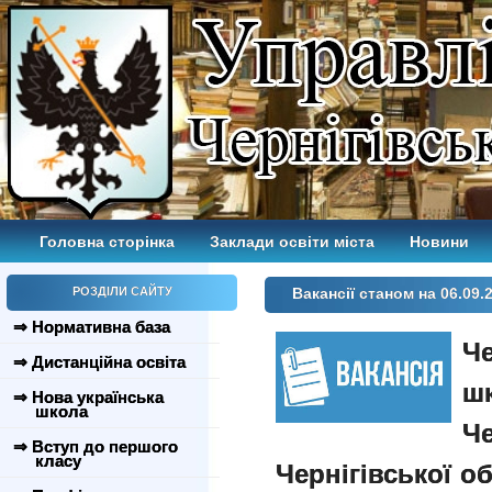
Головна сторінка
Заклади освіти міста
Новини
РОЗДІЛИ САЙТУ
Вакансії станом на 06.09.
⇒ Нормативна база
Че
⇒ Дистанційна освіта
шк
⇒ Нова українська
школа
Че
⇒ Вступ до першого
класу
Чернігівської об