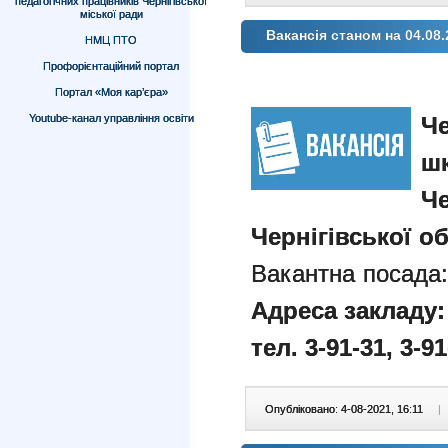
педагогічних працівників Чернігівської
міської ради
Вакансія станом на 04.08.
НМЦ ПТО
Профорієнтаційний портал
Портал «Моя кар’єра»
Че
Youtube-канал управління освіти
шк
Че
Чернігівської об
Вакантна посада
Адреса закладу: 
тел. 3-91-31, 3-91
Опубліковано: 4-08-2021, 16:11
|