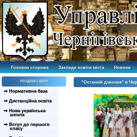
Головна сторінка
Заклади освіти міста
Новини
РОЗДІЛИ САЙТУ
"Останній дзвоник" в Чер
⇒ Нормативна база
⇒ Дистанційна освіта
⇒ Нова українська
школа
⇒ Вступ до першого
класу