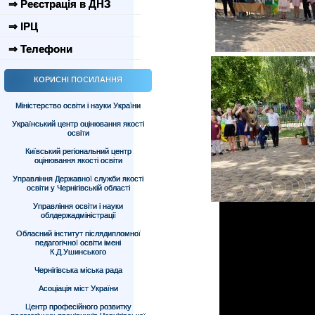
⇒ Реєстрація в ДНЗ
⇒ ІРЦ
⇒ Телефони
КОРИСНІ ПОСИЛАННЯ
Міністерство освіти і науки України
Український центр оцінювання якості
освіти
Київський регіональний центр
оцінювання якості освіти
Управління Державної служби якості
освіти у Чернігівській області
Управління освіти і науки
облдержадміністрації
Обласний інститут післядипломної
педагогічної освіти імені
К.Д.Ушинського
Чернігівська міська рада
Асоціація міст України
Центр професійного розвитку