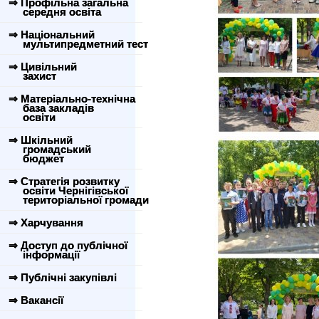
⇒ Профільна загальна
середня освіта
⇒ Національний
мультипредметний тест
⇒ Цивільний
захист
⇒ Матеріально-технічна
база закладів
освіти
⇒ Шкільний
громадський
бюджет
⇒ Стратегія розвитку
освіти Чернігівської
територіальної громади
⇒ Харчування
⇒ Доступ до публічної
інформації
⇒ Публічні закупівлі
⇒ Вакансії