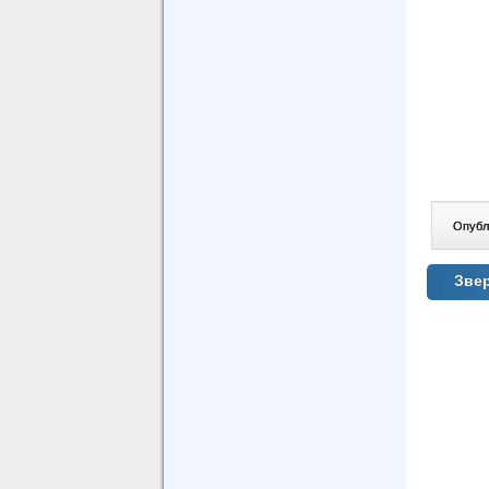
Опублі
Звер