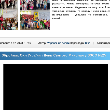
розмаїття. Кожна кольорова ниточка хустк
символізує наше об'єднання та силу, але й вт
української культури та народу. Нехай наша єд
як вишиванка – унікальна та неповторна.
сильні!
ковано: 7-12-2023, 15:16
|
Автор:
Управління освіти
Переглядів:
832
|
Коментарі
 Збройних Сил України і День Святого Миколая у ЗЗСО №25