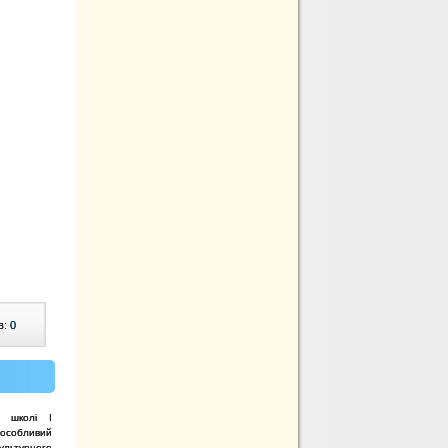
в:
0
ій школі I
особливий
ультурного