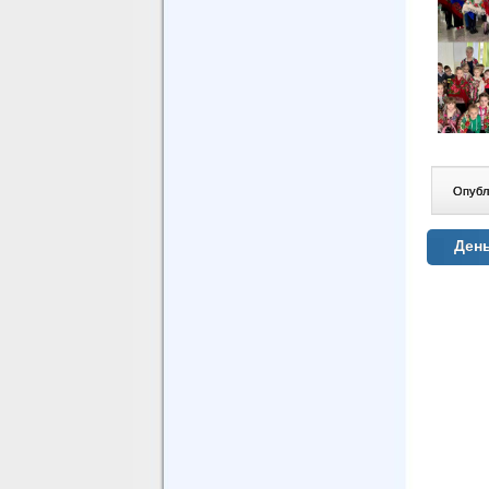
Опублі
День