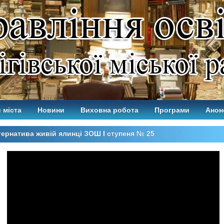
 міста
Новини
Виховна робота
Програми
Анон
ернатива живій ялинці ЗОШ І ступеня № 25