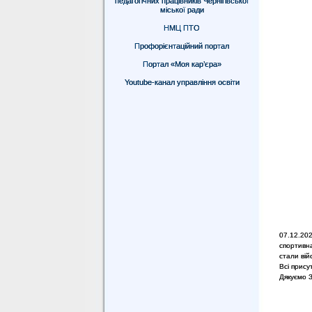
педагогічних працівників Чернігівської
міської ради
НМЦ ПТО
Профорієнтаційний портал
Портал «Моя кар’єра»
Youtube-канал управління освіти
07.12.202
спортивна
стали вій
Всі прису
Дякуємо З