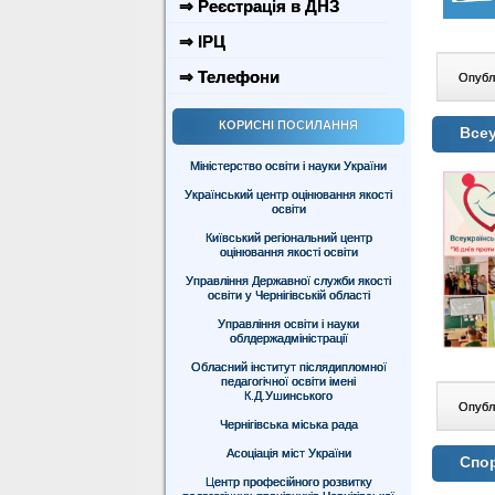
⇒ Реєстрація в ДНЗ
⇒ ІРЦ
⇒ Телефони
Опублі
КОРИСНІ ПОСИЛАННЯ
Всеу
Міністерство освіти і науки України
Український центр оцінювання якості
освіти
Київський регіональний центр
оцінювання якості освіти
Управління Державної служби якості
освіти у Чернігівській області
Управління освіти і науки
облдержадміністрації
Обласний інститут післядипломної
педагогічної освіти імені
К.Д.Ушинського
Опублі
Чернігівська міська рада
Асоціація міст України
Спор
Центр професійного розвитку