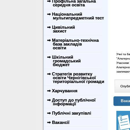
⇒ Профільна загальна
середня освіта
⇒ Національний
мультипредметний тест
⇒ Цивільний
захист
⇒ Матеріально-технічна
база закладів
освіти
Учні та б
⇒ Шкільний
"Альтерна
громадський
Учасники 
бюджет
Альтерна
закликаю
⇒ Стратегія розвитку
освіти Чернігівської
територіальної громади
Опублі
⇒ Харчування
⇒ Доступ до публічної
Вака
інформації
⇒ Публічні закупівлі
⇒ Вакансії