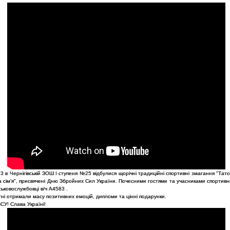
3 в Чернігівській ЗОШ I ступеня №25 відбулися щорічні традиційні спортивні змагання "Тато,
 сімʼя", присвячені Дню Збройних Сил України. Почесними гостями та учасниками спортивн
ськовослужбовці в/ч А4583 .
тні отримали масу позитивних емоцій, дипломи та цінні подарунки.
СУ! Слава Україні!