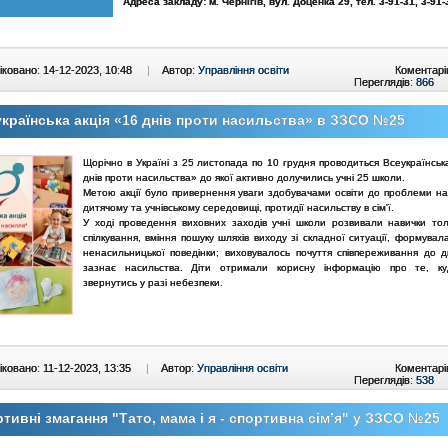
Адреса закладу: м. Чернігів, вул. Доценка 29, тел. 3-91-31, 3-91-
ковано: 14-12-2023, 10:48
|
Автор:
Управління освіти
Коментарі
Переглядів:
866
країнська акція «16 днів проти насильства» в ЗЗСО №25
Щорічно в Україні з 25 листопада по 10 грудня проводиться Всеукраїнськ
днів проти насильства» до якої активно долучились учні 25 школи.
Метою акції було привернення уваги здобувачами освіти до проблеми на
дитячому та учнівському середовищі, протидії насильству в сім'ї.
У ході проведення виховних заходів учні школи розвивали навички то
спілкування, вміння пошуку шляхів виходу зі складної ситуації, формува
ненасильницької поведінки; виховувалось почуття співпереживання до д
зазнає насильства. Діти отримали корисну інформацію про те, к
звернутись у разі небезпеки.
ковано: 11-12-2023, 13:35
|
Автор:
Управління освіти
Коментарі
Переглядів:
538
тивні змагання "Тато, мама і я - спортивна сімʼя" у ЗЗСО №25