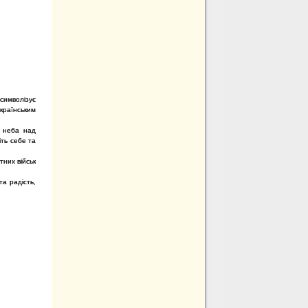
символізує
країнським
о неба над
іть себе та
тних військ
та радість,