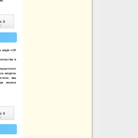
30.
в:
0
|
а акція «16
сильства в
лерантного
лась модель
итини, яка
уди можна
в:
0
|