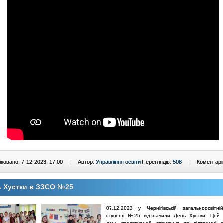
ковано: 7-12-2023, 17:00
|
Автор:
Управління освіти
Переглядів:
508
|
Коментарі
ь Хустки в ЗЗСО №25
07.12.2023 у Чернігівській загальноосвітн
ступеня №25 відзначили День Хустки! Цей 
день присвячений сприянню та підтримці к