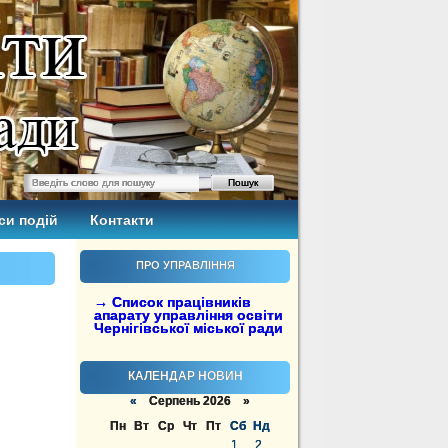
си подій
Контакти
ПРО УПРАВЛІННЯ
→ Список працівників
апарату управління освіти
Чернігівської міської ради
КАЛЕНДАР НОВИН
«
Серпень 2026 »
Пн
Вт
Ср
Чт
Пт
Сб
Нд
1
2