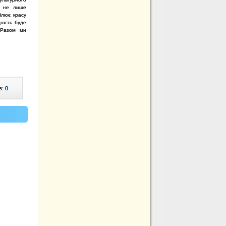
и не лише
ілює красу
ність буде
 Разом ми
в:
0