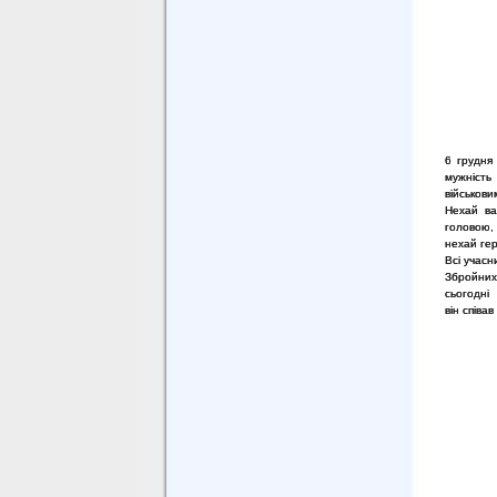
6 грудня
мужність
військови
Нехай ва
головою, 
нехай ге
Всі учасн
Збройних
сьогодні 
він співа