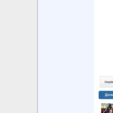
Опублі
Ден