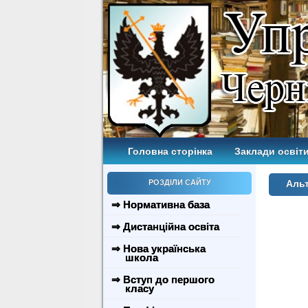
Головна сторінка
Заклади освіти
РОЗДІЛИ САЙТУ
Альт
⇒ Нормативна база
⇒ Дистанційна освіта
⇒ Нова українська
школа
⇒ Вступ до першого
класу