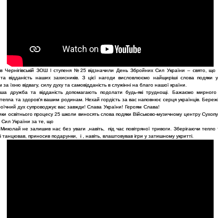
 в Чернігівській ЗОШ І ступеня №25 відзначили День Збройних Сил України – свято, що 
 та відданість наших захисників. З цієї нагоди висловлюємо найщиріші слова подяки у
м за їхню відвагу, силу духу та самовідданість в служінні на благо нашої країни.
ша дружба та відданість допомагають подолати будь-які труднощі. Бажаємо мирног
тепла та здоров'я вашим родинам. Нехай гордість за вас наповнює серця українців. Береж
роїчний дух супроводжує вас завжди!
Слава України!
Героям Слава!
ики освітнього процесу 25 школи виносять слова подяки Військово-музичному центру Сухопу
 Сил України за те, що
Миколай не залишив нас без уваги ,навіть, під час повітряної тривоги. Зберігаючи тепло 
в і танцював, приносив подарунки, і , навіть, влаштовував ігри у затишному укритті.