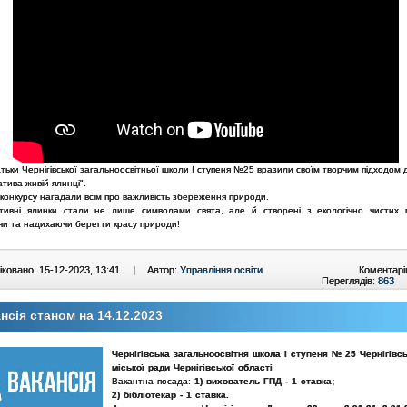
атьки Чернігівської загальноосвітньої школи I ступеня №25 вразили своїм творчим підходом 
тива живій ялинці".
конкурсу нагадали всім про важливість збереження природи.
тивні ялинки стали не лише символами свята, але й створені з екологічно чистих м
чи та надихаючи берегти красу природи!
ковано: 15-12-2023, 13:41
|
Автор:
Управління освіти
Коментарі
Переглядів:
863
нсія станом на 14.12.2023
Чернігівська загальноосвітня школа І ступеня № 25 Чернігівсь
міської ради Чернігівської області
Вакантна посада:
1) вихователь ГПД - 1 ставка;
2) бібліотекар - 1 ставка.