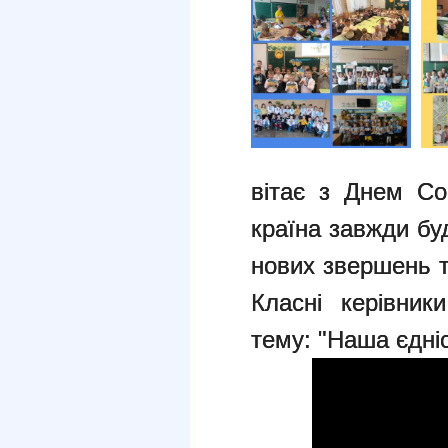
вітає з Днем Со
країна завжди
бу
нових звершень 
Класні керівник
тему: "Наша єдніс