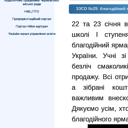
педагогічних працівників Чернігівської
міської ради
ЗЗСО №25: благодійний я
НМЦ ПТО
Профорієнтаційний портал
22 та 23 січня в
Портал «Моя кар’єра»
школі I ступ
Youtube-канал управління освіти
благодійний ярма
України. Учні з
безліч смаколик
продажу. Всі отр
а зібрані кош
важливим внеско
Дякуємо усім, хт
благодійного ярм