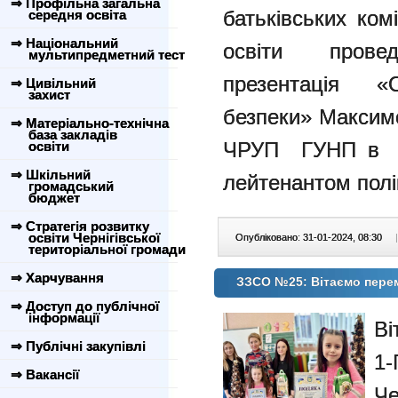
⇒ Профільна загальна
батьківських ком
середня освіта
⇒ Національний
освіти проведе
мультипредметний тест
презентація «
⇒ Цивільний
захист
безпеки» Максим
⇒ Матеріально-технічна
база закладів
ЧРУП ГУНП в Че
освіти
⇒ Шкільний
лейтенантом поліц
громадський
бюджет
⇒ Стратегія розвитку
освіти Чернігівської
Опубліковано: 31-01-2024, 08:30
|
територіальної громади
⇒ Харчування
ЗЗСО №25: Вітаємо пере
⇒ Доступ до публічної
інформації
Ві
⇒ Публічні закупівлі
1-
⇒ Вакансії
Че