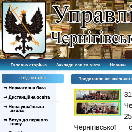
Головна сторінка
Заклади освіти міста
Новини
РОЗДІЛИ САЙТУ
Представлення шкільного
⇒ Нормативна база
3
⇒ Дистанційна освіта
Че
⇒ Нова українська
школа
25
⇒ Вступ до першого
класу
Чернігівської