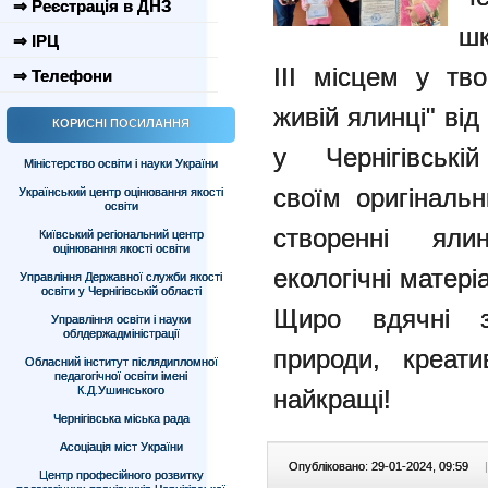
⇒ Реєстрація в ДНЗ
шк
⇒ ІРЦ
ІІІ місцем у тв
⇒ Телефони
живій ялинці" від
КОРИСНІ ПОСИЛАННЯ
у
Чернігівсь
Міністерство освіти і науки України
своїм оригіналь
Український центр оцінювання якості
освіти
створенні яли
Київський регіональний центр
оцінювання якості освіти
екологічні матері
Управління Державної служби якості
освіти у Чернігівській області
Щиро вдячні 
Управління освіти і науки
облдержадміністрації
природи, креати
Обласний інститут післядипломної
педагогічної освіти імені
К.Д.Ушинського
найкращі!
Чернігівська міська рада
Асоціація міст України
Опубліковано: 29-01-2024, 09:59
|
Центр професійного розвитку