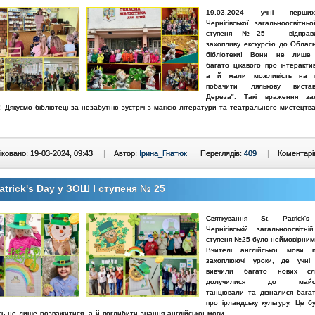
19.03.2024 учні перши
Чернігівської
загальноосвітнь
ступеня №25 –
відпра
захопливу екскурсію до Облас
бібліотеки!
Вони не лише д
багато цікавого про
інтеракти
а й мали можливість на 
побачити лялькову виста
Дереза".
Такі враження за
! Дякуємо
бібліотеці за незабутню зустріч з магією літератури та
театрального мистецтва
ковано: 19-03-2024, 09:43
|
Автор:
Ірина_Гнатюк
Переглядів:
409
|
Коментарі
Patrick's Day у ЗОШ І ступеня № 25
Святкування St. Patrick
Чернігівській загальноосвітн
ступеня №25 було неймовірни
Вчителі англійської мови п
захоплюючі уроки, де учн
вивчили багато нових с
долучилися до майстер
танцювали та дізналися багат
про ірландську культуру. Це б
ть не лише розважитися, а й поглибити знання англійської мови.