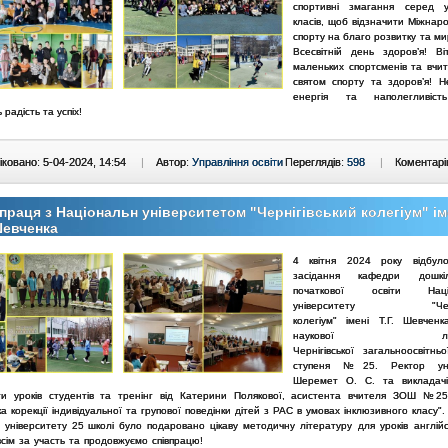
спортивні змагання серед у
класів, щоб відзначити Міжнар
спорту на благо розвитку та ми
Всесвітній день здоров’я! Ві
маленьких спортсменів та вчит
святом спорту та здоров’я! 
енергія та наполегливіс
 радість та успіх!
ковано: 5-04-2024, 14:54
|
Автор:
Управління освіти
Переглядів:
598
|
Коментарі
праця з Національн університетом "Чернігівський колегіум" ім
Шевченка
4 квітня 2024 року відбуло
засідання кафедри дошк
початкової освіти Націо
університету "Черніг
колегіум"
імені Т.Г. Шевчен
наукової лабор
Чернігівської
загальноосвітнь
ступеня №25. Ректор уні
Шеремет О. С.
та викладачі
и уроків студентів та тренінг від Катерини
Полякової, асистента вчителя ЗОШ №25
а корекції
індивідуальної та групової поведінки дітей з РАС в умовах інклюзивного
класу".
 університету 25 школі було подаровано цікаву методичну
літературу для уроків англій
всім за участь та
продовжуємо співпрацю!