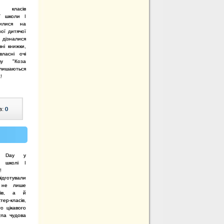
х класів
ої школи І
вилися на
ної
дитячої
ізналися
вні книжки,
власні
очі
ву "Коза
лишаються
!
в:
0
's Day у
ій школі I
м!
ідготували
і не лише
лів, а й
-класів,
о цікавого
ула чудова