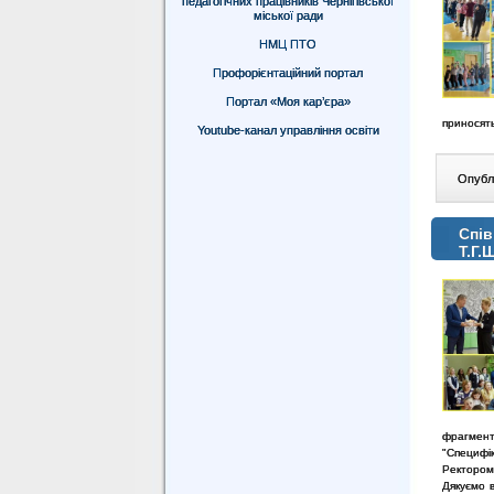
педагогічних працівників Чернігівської
міської ради
НМЦ ПТО
Профорієнтаційний портал
Портал «Моя кар’єра»
приносять
Youtube-канал управління освіти
Опублі
Спів
Т.Г.
фрагмент
"Специфік
Ректором
Дякуємо 