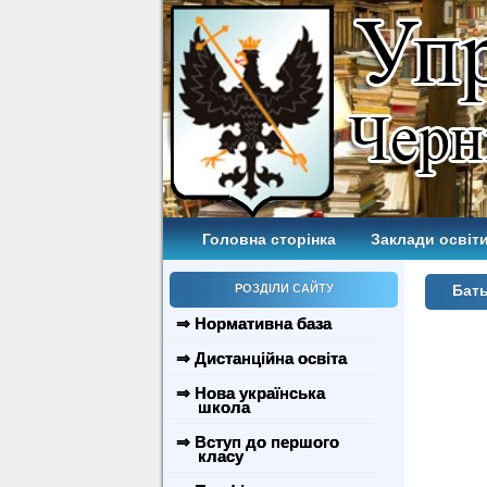
Головна сторінка
Заклади освіти
РОЗДІЛИ САЙТУ
Бать
⇒ Нормативна база
⇒ Дистанційна освіта
⇒ Нова українська
школа
⇒ Вступ до першого
класу