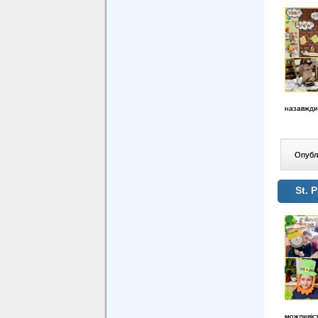
назавжди
Опублі
St. 
можливіс